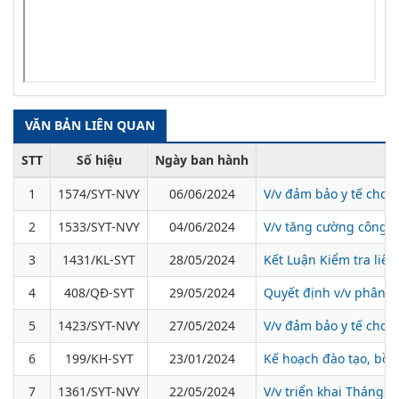
VĂN BẢN LIÊN QUAN
STT
Số hiệu
Ngày ban hành
1
1574/SYT-NVY
06/06/2024
V/v đảm bảo y tế cho 
2
1533/SYT-NVY
04/06/2024
V/v tăng cường công t
3
1431/KL-SYT
28/05/2024
Kết Luận Kiểm tra li
4
408/QĐ-SYT
29/05/2024
Quyết định v/v phân cô
5
1423/SYT-NVY
27/05/2024
V/v đảm bảo y tế cho k
6
199/KH-SYT
23/01/2024
Kế hoạch đào tạo, bồi
7
1361/SYT-NVY
22/05/2024
V/v triển khai Tháng 