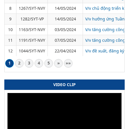
8
1267/SYT-NVY
14/05/2024
V/v chủ động triển kh
9
1282/SYT-VP
14/05/2024
V/v hưởng ứng Tuần lễ
10
1163/SYT-NVY
03/05/2024
V/v tăng cường công 
11
1191/SYT-NVY
07/05/2024
V/v tăng cường công t
12
1044/SYT-NVY
22/04/2024
V/v đề xuất, đăng ký 
1
2
3
4
5
»
»»
VIDEO CLIP