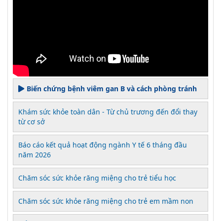
Biến chứng bệnh viêm gan B và cách phòng tránh
Khám sức khỏe toàn dân - Từ chủ trương đến đổi thay
từ cơ sở
Báo cáo kết quả hoạt động ngành Y tế 6 tháng đầu
năm 2026
Chăm sóc sức khỏe răng miệng cho trẻ tiểu học
Chăm sóc sức khỏe răng miệng cho trẻ em mầm non