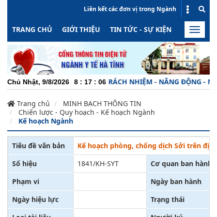
Liên kết các đơn vị trong Ngành
TRANG CHỦ
GIỚI THIỆU
TIN TỨC - SỰ KIỆN
HOẠT ĐỘN
Toggle
naviga
CHUYÊN NGHIỆP - TRÁCH NHIỆM - NĂNG ĐỘNG - MINH 
Chủ Nhật, 9/8/2026
8
:
17
:
06
Trang chủ
MINH BẠCH THÔNG TIN
Chiến lược - Quy hoạch - Kế hoạch Ngành
Kế hoạch Ngành
Tiêu đề văn bản
Kế hoạch phòng, chống dịch Sởi trên địa
Số hiệu
1841/KH-SYT
Cơ quan ban hành
Phạm vi
Ngày ban hành
Ngày hiệu lực
Trạng thái