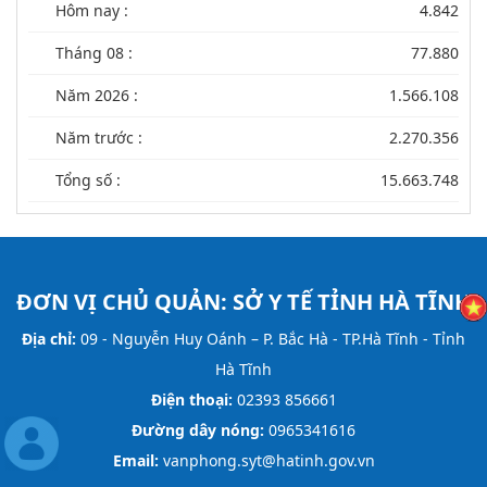
Hôm nay :
4.842
Tháng 08 :
77.880
Năm 2026 :
1.566.108
Năm trước :
2.270.356
Tổng số :
15.663.748
ĐƠN VỊ CHỦ QUẢN:
SỞ Y TẾ TỈNH HÀ TĨNH
Địa chỉ:
09 - Nguyễn Huy Oánh – P. Bắc Hà - TP.Hà Tĩnh - Tỉnh
Hà Tĩnh
Điện thoại:
02393 856661
Đường dây nóng:
0965341616
Email:
vanphong.syt@hatinh.gov.vn