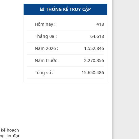
THỐNG KÊ TRUY CẬP
Hôm nay :
418
Tháng 08 :
64.618
Năm 2026 :
1.552.846
Năm trước :
2.270.356
Tổng số :
15.650.486
n kế hoạch
g tin đại