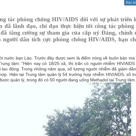
Đọc b
Xử lý kiến nghị - Khiếu nại tố cáo
Khác
g tác phòng chống HIV/AIDS đối với sự phát triển k
 đã lãnh đạo, chỉ đạo thực hiện tốt công tác phòng
đã tăng cường sự tham gia của cấp uỷ Đảng, chính 
à người dân tích cực phòng chống HIV/AIDS, hạn chế
với nước bạn Lào. Trước đây được xem là điểm nóng về buôn bán ma t
rung tâm: “
Hiện nay có 18/25 xã, thị trấn có người nhiễm HIV/AIDS
i lao động.
Trong những năm qua, số lượng người nhiễm đã giảm dầ
 hợp. H
iện tại Trung tâm quản lý 54 trường hợp nhiễm HIV/AIDS, số t
 được quản lý, trong đó có 50 người đang uống Methadol tại Trung tâm.