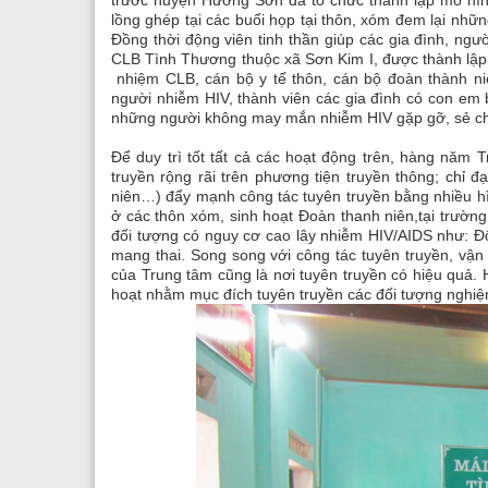
lồng ghép tại các buổi họp tại thôn, xóm
đem lại những
Đồng thời động viên tinh thần giúp các gia đình, ng
CLB Tình Thương thuộc xã Sơn Kim I, đ
ược thành lập
nhiệm CLB, cán bộ y tế thôn, cán bộ đoàn thành niên
người nhiễm HIV, thành viên các gia đình có con em 
những người không may mắn nhiễm HIV gặp gỡ, sẻ chi
Để duy trì tốt tất cả các hoạt động trên, hàng n
truyền rộng rãi trên phương tiện truyền thông;
chỉ đạ
niên…)
đẩy mạnh công tác tuyên truyền bằng nhiều hìn
ở các thôn xóm, sinh hoạt Đoàn thanh niên,tại trườn
đối tượng có nguy cơ cao lây nhiễm HIV/AIDS như: Đố
mang thai.
Song song với công tác tuyên truyền, vận
của Trung tâm cũng là nơi tuyên truyền có hiệu quả. 
hoạt nhằm mục đích tuyên truyền
các đối tượng nghiện