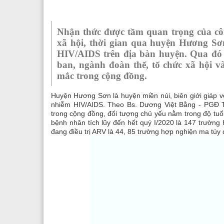
Nhận thức được tầm quan trọng của côn
xã hội, thời gian qua huyện Hương Sơn
HIV/AIDS trên địa bàn huyện. Qua đó 
ban, ngành đoàn thể, tổ chức xã hội v
mắc trong cộng đồng.
Huyện Hương Sơn là huyện miền núi, biên giới giáp 
nhiễm HIV/AIDS. Theo Bs. Dương Việt Bằng - PGĐ T
trong cộng đồng, đối tượng chủ yếu nằm trong độ tuổ
bệnh nhân tích lũy đến hết quý I/2020 là 147 trường
đang điều trị ARV là 44, 85 trường hợp nghiện ma túy