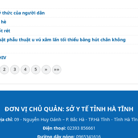
 ý thức của người dân
 hè
t rét
uật phẫu thuật u vú xâm lấn tối thiểu bằng hút chân không
HIV
2
3
4
5
»
»»
ĐƠN VỊ CHỦ QUẢN:
SỞ Y TẾ TỈNH HÀ TĨNH
ịa chỉ:
09 - Nguyễn Huy Oánh – P. Bắc Hà - TP.Hà Tĩnh - Tỉnh Hà Tĩ
Điện thoại:
02393 856661
Đường dây nóng:
0965341616