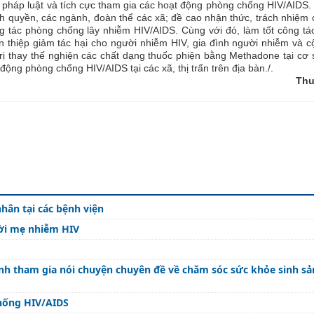
 pháp luật và tích cực tham gia các hoạt động phòng chống HIV/AIDS
ính quyền, các ngành, đoàn thể các xã; đề cao nhận thức, trách nhiệm
 tác phòng chống lây nhiễm HIV/AIDS. Cùng với đó, làm tốt công tác
an thiệp giảm tác hại cho người nhiễm HIV, gia đình người nhiễm và 
ị thay thế nghiện các chất dạng thuốc phiện bằng Methadone tại cơ s
ộng phòng chống HIV/AIDS tại các xã, thị trấn trên địa bàn./.
Thu Phươ
hân tại các bệnh viện
ời mẹ nhiễm HIV
nh tham gia nói chuyện chuyên đề về chăm sóc sức khỏe sinh sả
chống HIV/AIDS