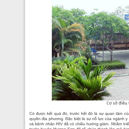
Cơ sở điều
Có được kết quả đó, trước hết đó là sự quan tâm củ
quyền địa phương. Đặc biệt là sự nỗ lực của ngành y
và bệnh nhân HIV đã có chiều hướng giảm. Nhằm triể
trước huyện Hương Sơn đã tổ chức thành lập mô hình