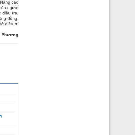
. Nâng cao
 của người
 điều tra,
cộng đồng.
ở điều trị
ng
n