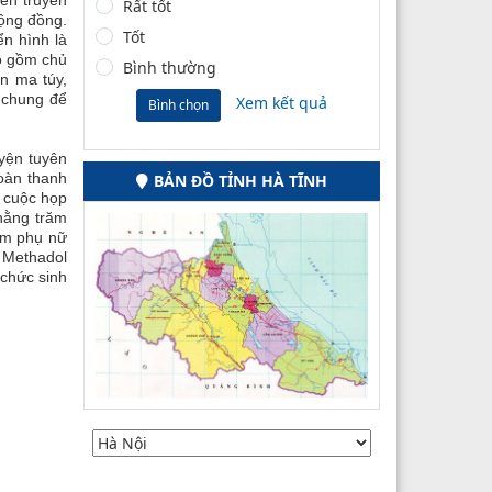
Rất tốt
cộng đồng.
Tốt
ển hình là
ao gồm chủ
Bình thường
n ma túy,
 chung để
Xem kết quả
Bình chọn
yện tuyên
oàn thanh
BẢN ĐỒ TỈNH HÀ TĨNH
c cuộc họp
 hằng trăm
hóm phụ nữ
ị Methadol
 chức sinh