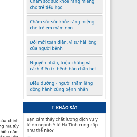
Chăm sóc sức khỏe răng miệng
cho trẻ tiểu học
Chăm sóc sức khỏe răng miệng
cho trẻ em mầm non
Đổi mới toàn diện, vì sự hài lòng
của người bệnh
Nguyên nhân, triệu chứng và
cách điều trị bệnh bàn chân bẹt
Điều dưỡng - người thầm lặng
đồng hành cùng bệnh nhân
KHẢO SÁT
Bạn cảm thấy chất lượng dịch vụ y
của chính
tế do ngành Y tế Hà Tĩnh cung cấp
ụng ma túy
như thế nào?
nhiều năm
ên truyền