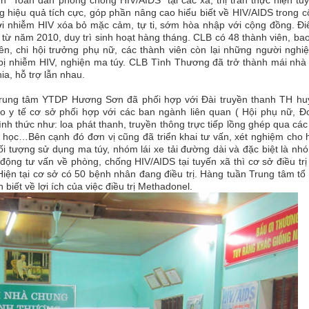
 hiệu quả tích cực, góp phần nâng cao hiểu biết về HIV/AIDS trong 
ười nhiễm HIV xóa bỏ mặc cảm, tự ti, sớm hòa nhập với cộng đồng
.
Đi
 từ năm 2010, duy trì sinh hoạt hàng tháng. CLB có 48 thành viên, b
, chi hội trưởng phụ nữ, các thành viên còn lại
những người nghiệ
bị nhiễm HIV, nghiện ma túy.
CLB Tình Thương đã trở thành mái nhà
a, hỗ trợ lẫn nhau.
ăm Trung tâm YTDP Hương Sơn
đã
phối hợp với Đài truyền thanh TH hu
o y tế cơ sở phối hợp với các ban ngành liên quan ( Hội phụ nữ, Đ
h thức như: loa phát thanh, truyền thông trực tiếp lồng ghép qua cá
g học…Bên cạnh đó đơn vị cũng đã triển khai tư vấn, xét nghiệm cho
i tượng sử dụng ma túy, nhóm lái xe tải đường dài và đặc biệt là n
 động tư vấn về phòng, chống HIV/AIDS tại tuyến xã thì
cơ sở điều tr
Hiện tại cơ sở có 50 bệnh nhân đang điều trị. Hàng tuần Trung tâm tổ
 biết về lợi ích của việc điều trị Methadonel.