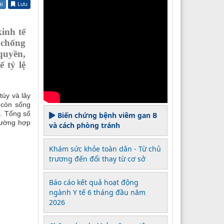
ài
Lưu
inh tế
 chống
quyền,
 tỷ lệ
úy và lây
 còn sống
n.
Tổng số
Biến chứng bệnh viêm gan B
rường hợp
và cách phòng tránh
Khám sức khỏe toàn dân - Từ chủ
trương đến đổi thay từ cơ sở
Báo cáo kết quả hoạt động
ngành Y tế 6 tháng đầu năm
2026