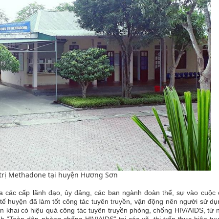
 trị Methadone tại huyện Hương Sơn
a các cấp lãnh đạo, ủy đảng, các ban ngành đoàn thể, sự vào cuộc 
 tế huyện đã làm tốt công tác tuyên truyền, vận động nên người sử d
n khai có hiệu quả công tác tuyên truyền phòng, chống HIV/AIDS, từ 
 “Toàn dân phòng chống HIV/AIDS” tại các xã, thị trấn thực hiện tuy