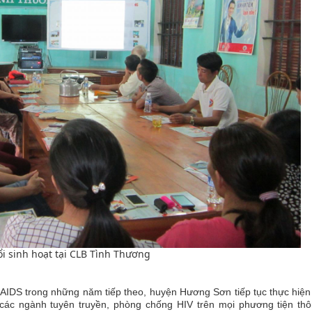
i sinh hoạt tại CLB Tình Thương
/AIDS trong những năm tiếp theo, huyện Hương Sơn t
iếp tục thực hiệ
các ngành tuyên truyền, phòng chống HIV trên
mọi phương tiện thôn