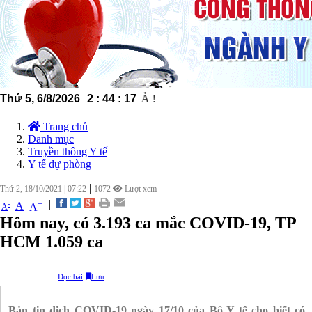
Thứ 5, 6/8/2026
2
:
44
:
18
CHU
Trang chủ
Danh mục
Truyền thông Y tế
Y tế dự phòng
|
Thứ 2, 18/10/2021
|
07:22
1072
Lượt xem
|
+
-
A
A
A
Hôm nay, có 3.193 ca mắc COVID-19, TP
HCM 1.059 ca
Đọc bài
Lưu
Bản tin dịch COVID-19 ngày 17/10 của Bộ Y tế cho biết có