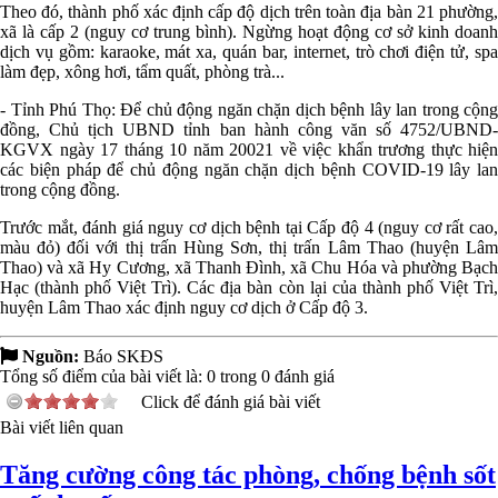
Theo đó, thành phố xác định cấp độ dịch trên toàn địa bàn 21 phường,
xã là cấp 2 (nguy cơ trung bình). Ngừng hoạt động cơ sở kinh doanh
dịch vụ gồm: karaoke, mát xa, quán bar, internet, trò chơi điện tử, spa
làm đẹp, xông hơi, tẩm quất, phòng trà...
- Tỉnh Phú Thọ: Để chủ động ngăn chặn dịch bệnh lây lan trong cộng
đồng, Chủ tịch UBND tỉnh ban hành công văn số 4752/UBND-
KGVX ngày 17 tháng 10 năm 20021 về việc khẩn trương thực hiện
các biện pháp để chủ động ngăn chặn dịch bệnh COVID-19 lây lan
trong cộng đồng.
Trước mắt, đánh giá nguy cơ dịch bệnh tại Cấp độ 4 (nguy cơ rất cao,
màu đỏ) đối với thị trấn Hùng Sơn, thị trấn Lâm Thao (huyện Lâm
Thao) và xã Hy Cương, xã Thanh Đình, xã Chu Hóa và phường Bạch
Hạc (thành phố Việt Trì). Các địa bàn còn lại của thành phố Việt Trì,
huyện Lâm Thao xác định nguy cơ dịch ở Cấp độ 3.
Nguồn:
Báo SKĐS
Tổng số điểm của bài viết là:
0
trong
0
đánh giá
Click để đánh giá bài viết
Bài viết liên quan
Tăng cường công tác phòng, chống bệnh sốt