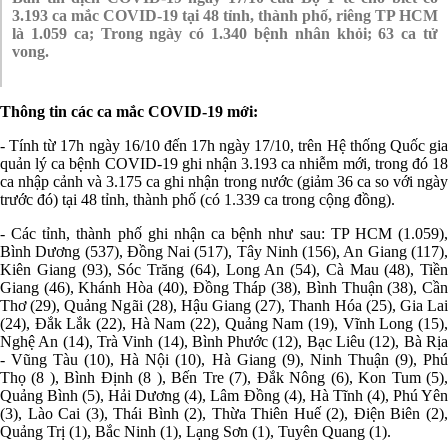
3.193 ca mắc COVID-19 tại 48 tỉnh, thành phố, riêng TP HCM
là 1.059 ca; Trong ngày có 1.340 bệnh nhân khỏi; 63 ca tử
vong.
Thông tin các ca mắc COVID-19 mới:
- Tính từ 17h ngày 16/10 đến 17h ngày 17/10, trên Hệ thống Quốc gia
quản lý ca bệnh COVID-19 ghi nhận 3.193 ca nhiễm mới, trong đó 18
ca nhập cảnh và 3.175 ca ghi nhận trong nước (giảm 36 ca so với ngày
trước đó) tại 48 tỉnh, thành phố (có 1.339 ca trong cộng đồng).
- Các tỉnh, thành phố ghi nhận ca bệnh như sau: TP HCM (1.059),
Bình Dương (537), Đồng Nai (517), Tây Ninh (156), An Giang (117),
Kiên Giang (93), Sóc Trăng (64), Long An (54), Cà Mau (48), Tiền
Giang (46), Khánh Hòa (40), Đồng Tháp (38), Bình Thuận (38), Cần
Thơ (29), Quảng Ngãi (28), Hậu Giang (27), Thanh Hóa (25), Gia Lai
(24), Đắk Lắk (22), Hà Nam (22), Quảng Nam (19), Vĩnh Long (15),
Nghệ An (14), Trà Vinh (14), Bình Phước (12), Bạc Liêu (12), Bà Rịa
- Vũng Tàu (10), Hà Nội (10), Hà Giang (9), Ninh Thuận (9), Phú
Thọ (8 ), Bình Định (8 ), Bến Tre (7), Đắk Nông (6), Kon Tum (5),
Quảng Bình (5), Hải Dương (4), Lâm Đồng (4), Hà Tĩnh (4), Phú Yên
(3), Lào Cai (3), Thái Bình (2), Thừa Thiên Huế (2), Điện Biên (2),
Quảng Trị (1), Bắc Ninh (1), Lạng Sơn (1), Tuyên Quang (1).