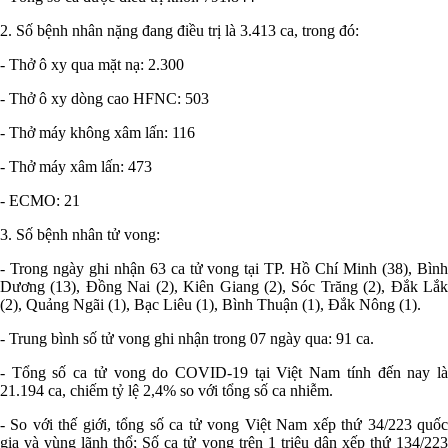
2. Số bệnh nhân nặng đang điều trị là 3.413 ca, trong đó:
- Thở ô xy qua mặt nạ: 2.300
- Thở ô xy dòng cao HFNC: 503
- Thở máy không xâm lấn: 116
- Thở máy xâm lấn: 473
- ECMO: 21
3. Số bệnh nhân tử vong:
- Trong ngày ghi nhận 63 ca tử vong tại TP. Hồ Chí Minh (38), Bình
Dương (13), Đồng Nai (2), Kiên Giang (2), Sóc Trăng (2), Đắk Lắk
(2), Quảng Ngãi (1), Bạc Liêu (1), Bình Thuận (1), Đắk Nông (1).
- Trung bình số tử vong ghi nhận trong 07 ngày qua: 91 ca.
- Tổng số ca tử vong do COVID-19 tại Việt Nam tính đến nay là
21.194 ca, chiếm tỷ lệ 2,4% so với tổng số ca nhiễm.
- So với thế giới, tổng số ca tử vong Việt Nam xếp thứ 34/223 quốc
gia và vùng lãnh thổ; Số ca tử vong trên 1 triệu dân xếp thứ 134/223