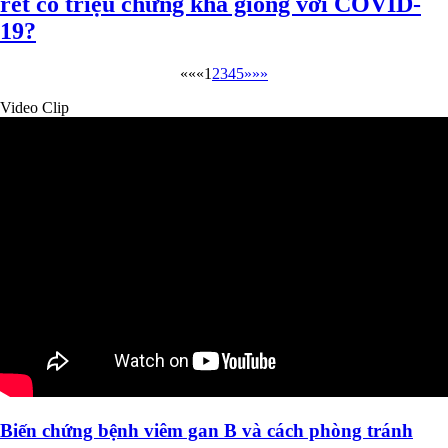
rét có triệu chứng khá giống với COVID-
19?
««
«
1
2
3
4
5
»
»»
Video Clip
Biến chứng bệnh viêm gan B và cách phòng tránh