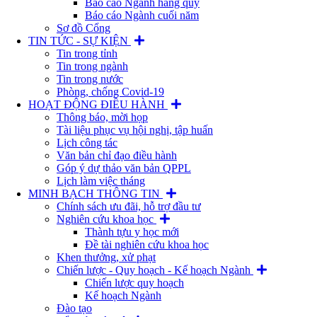
Báo cáo Ngành hàng quý
Báo cáo Ngành cuối năm
Sơ đồ Cổng
TIN TỨC - SỰ KIỆN
Tin trong tỉnh
Tin trong ngành
Tin trong nước
Phòng, chống Covid-19
HOẠT ĐỘNG ĐIỀU HÀNH
Thông báo, mời họp
Tài liệu phục vụ hội nghị, tập huấn
Lịch công tác
Văn bản chỉ đạo điều hành
Góp ý dự thảo văn bản QPPL
Lịch làm việc tháng
MINH BẠCH THÔNG TIN
Chính sách ưu đãi, hỗ trợ đầu tư
Nghiên cứu khoa học
Thành tựu y học mới
Đề tài nghiên cứu khoa học
Khen thưởng, xử phạt
Chiến lược - Quy hoạch - Kế hoạch Ngành
Chiến lược quy hoạch
Kế hoạch Ngành
Đào tạo