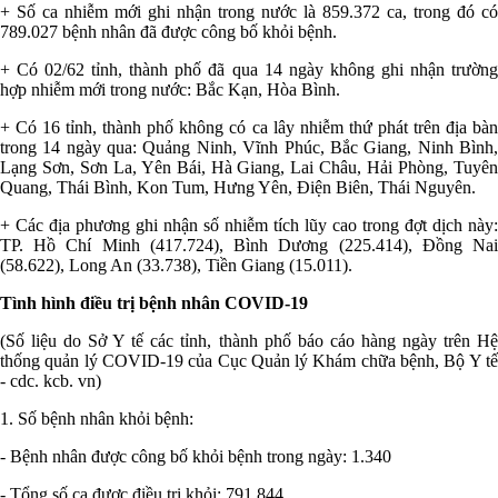
+ Số ca nhiễm mới ghi nhận trong nước là 859.372 ca, trong đó có
789.027 bệnh nhân đã được công bố khỏi bệnh.
+ Có 02/62 tỉnh, thành phố đã qua 14 ngày không ghi nhận trường
hợp nhiễm mới trong nước: Bắc Kạn, Hòa Bình.
+ Có 16 tỉnh, thành phố không có ca lây nhiễm thứ phát trên địa bàn
trong 14 ngày qua: Quảng Ninh, Vĩnh Phúc, Bắc Giang, Ninh Bình,
Lạng Sơn, Sơn La, Yên Bái, Hà Giang, Lai Châu, Hải Phòng, Tuyên
Quang, Thái Bình, Kon Tum, Hưng Yên, Điện Biên, Thái Nguyên.
+ Các địa phương ghi nhận số nhiễm tích lũy cao trong đợt dịch này:
TP. Hồ Chí Minh (417.724), Bình Dương (225.414), Đồng Nai
(58.622), Long An (33.738), Tiền Giang (15.011).
Tình hình điều trị bệnh nhân COVID-19
(Số liệu do Sở Y tế các tỉnh, thành phố báo cáo hàng ngày trên Hệ
thống quản lý COVID-19 của Cục Quản lý Khám chữa bệnh, Bộ Y tế
- cdc. kcb. vn)
1. Số bệnh nhân khỏi bệnh:
- Bệnh nhân được công bố khỏi bệnh trong ngày: 1.340
- Tổng số ca được điều trị khỏi: 791.844