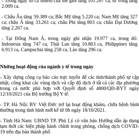
- Trong ngày số ca nhiễm của thế giới tăng 101.267 ca, tử vong tăng
2.009 ca.
- Châu Âu tăng 59.389 ca; Bắc Mỹ tăng 5.220 ca; Nam Mỹ tăng 327
ca; châu Á tăng 33.261 ca; châu Phi tăng 803 ca; châu Đại Dương
tăng 2.267 ca.
- Tại Đông Nam Á, trong ngày ghi nhận 19.977 ca, trong đó:
Indonesia tăng 747 ca, Thái Lan tăng 10.863 ca, Philippines tăng
6.913 ca, Campuchia tăng 258 ca, Lào tăng 296 ca.
Những hoạt động của ngành y tế trong ngày
- Xây dựng công cụ báo cáo trực tuyến để các tỉnh/thành phố tự cập
nhật, công khai các vùng dịch và cấp độ dịch ở tất cả các địa phương
trong cả nước phù hợp với Quyết định số 4800/QĐ-BYT ngày
12/10/2021 của Bộ trưởng Bộ Y tế.
- TP. Hà Nội: BV Việt Đức trở lại hoạt động khám, chữa bệnh bình
thường trong tình hình mới kể từ 0h ngày 18/10/2021.
- Tỉnh Hà Nam: UBND TP. Phủ Lý có văn bản Hướng dẫn áp dụng
tạm thời các biện pháp hành chính trong phòng, chống dịch COVID-
19 trên địa bàn thành phố.