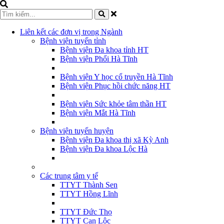
Liên kết các đơn vị trong Ngành
Bệnh viện tuyến tỉnh
Bệnh viện Đa khoa tỉnh HT
Bệnh viện Phổi Hà Tĩnh
Bệnh viện Y học cổ truyền Hà Tĩnh
Bệnh viện Phục hồi chức năng HT
Bệnh viện Sức khỏe tâm thần HT
Bệnh viện Mắt Hà Tĩnh
Bệnh viện tuyến huyện
Bệnh viện Đa khoa thị xã Kỳ Anh
Bệnh viện Đa khoa Lộc Hà
Các trung tâm y tế
TTYT Thành Sen
TTYT Hồng Lĩnh
TTYT Đức Thọ
TTYT Can Lộc