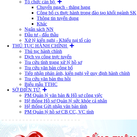
Tổ chức cán bộ
Chuyển ngạch - thăng hạng
Công bố cs thực hành trong đào tạo khối ngành SK
Thông tin tuyển dụng
Khác
Ngân sách NN
Đầu tư - đấu thầu
Xử lý kiến nghị - Khiếu nại tố cáo
THỦ TỤC HÀNH CHÍNH
Thủ tục hành chính
Dịch vụ công trực tuyến
Tra cứu tình trạng xử lý hồ sơ
Tra cứu văn bản công bố
Tiếp nhận phản ánh, kiến nghị về quy định hành chính
Tra cứu văn bản thu hồi
Biểu mẫu TTHC
SỞ ĐIỆN TỬ
PM Quản lý văn bản & Hồ sơ công việc
Hệ thống Hồ sơ Quản lý sức khỏe cá nhân
Hệ thống Gửi nhận văn bản tỉnh
PM Quản lý hồ sơ CB CC, VC tỉnh