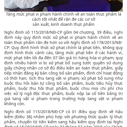
Tăng mức phạt vi phạm hành chính về an toàn thực phẩm là
cách tốt nhất để răn đe các cơ sở
sản xuất, kinh doanh thực phẩm
Nghị định số 115/2018/NĐ-CP gồm 04 chương, 39 điều, nghị
định này quy định mức xử phạt vi phạm hành chính về an
toàn thực phẩm răn đe hơn so với Nghị định số 178/2013/NĐ-
CP: Quy định hình thức xử phạt chính là phạt tiền, không quy
định hình thức cảnh cáo, tăng mức phạt tiền ở các hành vi,
mức phạt tiền tối đa đến 07 lần giá trị hàng hóa vi phạm; quy
định nhiều hành vi bị xử phạt bổ sung tước quyền sử dụng
giấy chứng nhận cơ sở đủ điều kiện an toàn thực phẩm, giấy
tiếp nhận đăng ký bản công bố sản phẩm, đình chỉ hoạt động
có thời hạn, tịch thu tang vật vi phạm; xử phạt bổ sung như
buộc thu hồi bản tự công bố sản phẩm, buộc tiêu hủy thực
phẩm, buộc thu hồi thực phẩm, buộc chịu mọi chi phí cho
việc xử lý ngộ độc thực phẩm, buộc nộp lại số tiền bằng trị
giá tang vật vi phạm trong trường hợp tang vật vi phạm
không còn.
Nghị định số 115/2018/NĐ-CP có 01 điều quy định về hậu
kiểm (Điều 38) nhằm phù hợp với phương thức quản lý thực
phẩm, chuyển từ tiền kiểm sang hậu kiểm quy định tại Nghị
định số 15/2018/NĐ-CP ngày 02 tháng 02 năm 2018 của Chính