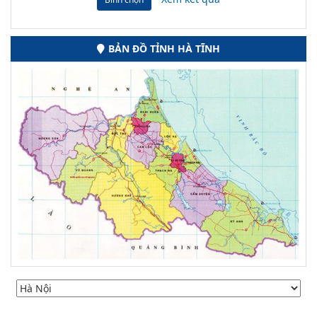
BẢN ĐỒ TỈNH HÀ TĨNH