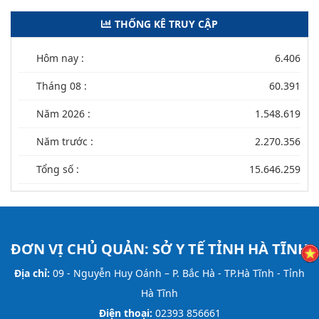
THỐNG KÊ TRUY CẬP
Hôm nay :
6.406
Tháng 08 :
60.391
Năm 2026 :
1.548.619
Năm trước :
2.270.356
Tổng số :
15.646.259
ĐƠN VỊ CHỦ QUẢN:
SỞ Y TẾ TỈNH HÀ TĨNH
Địa chỉ:
09 - Nguyễn Huy Oánh – P. Bắc Hà - TP.Hà Tĩnh - Tỉnh
Hà Tĩnh
Điện thoại:
02393 856661