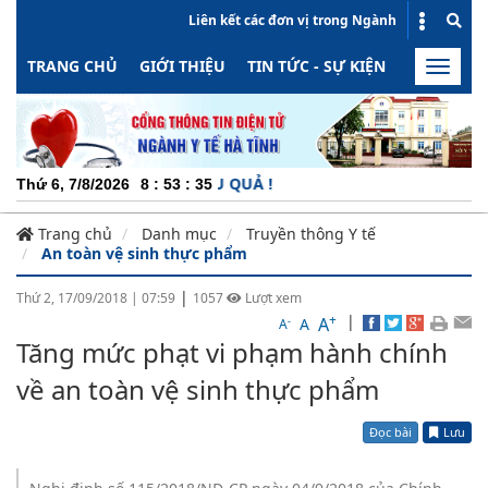
Liên kết các đơn vị trong Ngành
TRANG CHỦ
GIỚI THIỆU
TIN TỨC - SỰ KIỆN
HOẠT ĐỘN
Toggle
naviga
ĐỘNG - MINH BẠCH - HIỆU QUẢ !
Thứ 6, 7/8/2026
8
:
53
:
35
Trang chủ
Danh mục
Truyền thông Y tế
An toàn vệ sinh thực phẩm
|
Thứ 2, 17/09/2018
|
07:59
1057
Lượt xem
+
|
A
-
A
A
Tăng mức phạt vi phạm hành chính
về an toàn vệ sinh thực phẩm
Đọc bài
Lưu