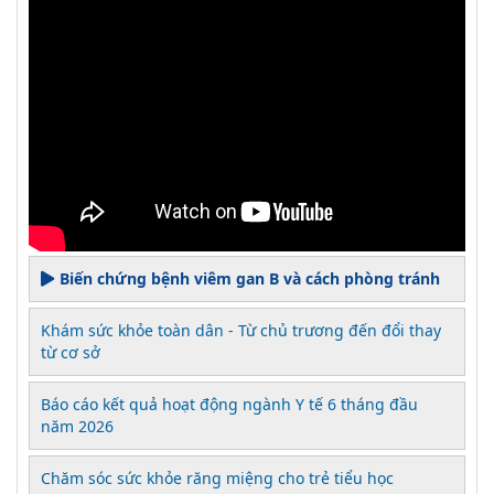
Biến chứng bệnh viêm gan B và cách phòng tránh
Khám sức khỏe toàn dân - Từ chủ trương đến đổi thay
từ cơ sở
Báo cáo kết quả hoạt động ngành Y tế 6 tháng đầu
năm 2026
Chăm sóc sức khỏe răng miệng cho trẻ tiểu học