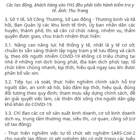
Các lao động, khách hàng vào FHS đều phải tiến hành kiểm tra y
tế. Ảnh: Thu Trang
3. Sở Y tế, Sở Công Thương, Sở Lao động - Thương binh và Xã
hội, Ban Quản lý các khu kinh tế tỉnh, Ủy ban nhân dân các
huyện, thành phố, thị xã căn cứ chức năng, nhiệm vụ, thẩm
quyền được giao, chịu trách nhiệm thực hiện:
3.1. Nâng cao năng lực hệ thống y tế, nhất là y tế cơ sở;
chuẩn bị sẵn sàng thành lập ngay trạm y tế lưu động và cách
ly, theo dõi người nhiễm COVID-19 không có triệu chứng tại
nhà ở những nơi dịch bùng phát, địa bàn dịch phức tạp; tổ
chức tiêm chủng nhanh, kịp thời, hiệu quả ngay sau khi được
phân bổ vắc-xin.
3.2. Tiếp tục rà soát, thực hiện nghiêm chính sách hỗ trợ
người dân, an sinh xã hội, bảo đảm kịp thời, hiệu quả, đúng
đối tượng theo quy định; tham mưu xây dựng chính sách, đề
án giải quyết việc làm, cải thiện đời sống cho người dân gặp
khó khăn do COVID-19.
3.3. Chỉ đạo các cơ sở sản xuất kinh doanh, cơ sở kinh doanh
dịch vụ, trung tâm thương mại, siêu thị, cơ quan, công sở (cơ
sở lao động):
- Thực hiện nghiêm việc tự tổ chức xét nghiệm SARS-CoV-2
cho người lao động: (i) xét nghiệm khi có một trong các biểu