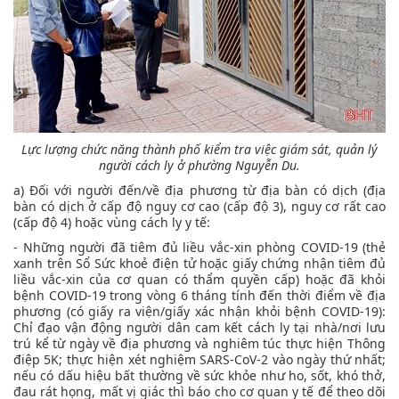
Lực lượng chức năng thành phố kiểm tra việc giám sát, quản lý
người cách ly ở phường Nguyễn Du.
a) Đối với người đến/về địa phương từ địa bàn có dịch (địa
bàn có dịch ở cấp độ nguy cơ cao (cấp độ 3), nguy cơ rất cao
(cấp độ 4) hoặc vùng cách ly y tế:
- Những người đã tiêm đủ liều vắc-xin phòng COVID-19 (thẻ
xanh trên Sổ Sức khoẻ điện tử hoặc giấy chứng nhận tiêm đủ
liều vắc-xin của cơ quan có thẩm quyền cấp) hoặc đã khỏi
bệnh COVID-19 trong vòng 6 tháng tính đến thời điểm về địa
phương (có giấy ra viện/giấy xác nhận khỏi bệnh COVID-19):
Chỉ đạo vận động người dân cam kết cách ly tại nhà/nơi lưu
trú kể từ ngày về địa phương và nghiêm túc thực hiện Thông
điệp 5K; thực hiện xét nghiệm SARS-CoV-2 vào ngày thứ nhất;
nếu có dấu hiệu bất thường về sức khỏe như ho, sốt, khó thở,
đau rát họng, mất vị giác thì báo cho cơ quan y tế để theo dõi