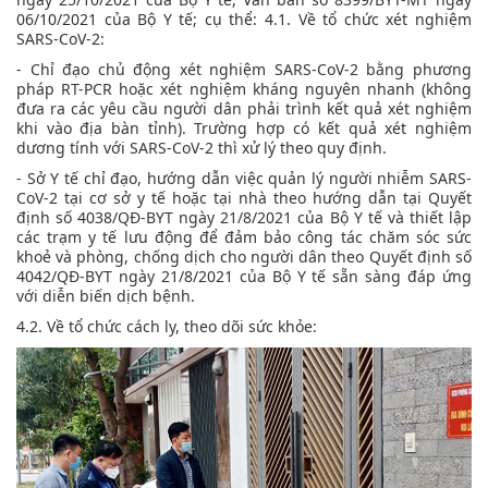
06/10/2021 của Bộ Y tế; cụ thể: 4.1. Về tổ chức xét nghiệm
SARS-CoV-2:
- Chỉ đạo chủ động xét nghiệm SARS-CoV-2 bằng phương
pháp RT-PCR hoặc xét nghiệm kháng nguyên nhanh (không
đưa ra các yêu cầu người dân phải trình kết quả xét nghiệm
khi vào địa bàn tỉnh). Trường hợp có kết quả xét nghiệm
dương tính với SARS-CoV-2 thì xử lý theo quy định.
- Sở Y tế chỉ đạo, hướng dẫn việc quản lý người nhiễm SARS-
CoV-2 tại cơ sở y tế hoặc tại nhà theo hướng dẫn tại Quyết
định số 4038/QĐ-BYT ngày 21/8/2021 của Bộ Y tế và thiết lập
các trạm y tế lưu động để đảm bảo công tác chăm sóc sức
khoẻ và phòng, chống dịch cho người dân theo Quyết định số
4042/QĐ-BYT ngày 21/8/2021 của Bộ Y tế sẵn sàng đáp ứng
với diễn biến dịch bệnh.
4.2. Về tổ chức cách ly, theo dõi sức khỏe: