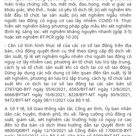
hiện triệu chứng sốt, ho, mệt mỏi, đau họng, mất vị giác và
khứu giác, khó thở… hoặc có yếu tố dịch tễ; (ii) xét nghiệm khi
bắt đầu tổ chức lại sản xuất; (iii) xét nghiệm ngẫu nhiên
người lao động có nguy cơ cao lây nhiễm COVID-19. Thực
hiện xét nghiệm bằng phương pháp gộp mẫu khi xét nghiệm
định kỳ, sàng lọc: xét nghiệm kháng nguyên nhanh (gộp 3-5)
hoặc xét nghiệm RT-PCR (gộp 10-20).
- Căn cứ tình hình thực tế của các cơ sở lao động trên địa
bàn, chủ động quyết định cụ thể theo từng cấp độ dịch về:
tần suất, tỷ lệ xét nghiệm ngẫu nhiên cho người lao động có
nguy cơ lây nhiễm cao; phương án tổ chức lưu trú tập trung,
cách ly và tổ chức sản xuất khi có dịch tại cơ sở lao động.
Dừng áp dụng các nội dung có liên quan đến tần suất, tỷ lệ
xét nghiệm, phương án lưu trú tập trung, cách ly, tổ chức sản
xuất khi có dịch tại cơ sở lao động tại các văn bản số
2787/QĐ-BYT ngày 05/6/2021, 6565/BYT-MT ngày 12/8/2021,
6666/BYTMT ngày 16/8/2021, 8228/BYT-MT ngày 30/9/2021,
9472/BYT-MT ngày 08/11/2021 của Bộ Y tế.
4. Sở Y tế, Sở Giao thông vận tải, Công an tỉnh, Ủy ban nhân
dân các huyện, thành phố, thị xã: Tăng cường chủ động rà
soát, giám sát, xét nghiệm các trường hợp có nguy cơ cao
đến từ địa bàn có dịch theo hướng dẫn tại Quyết định số
4800/QĐBYT ngày 12/10/2021 và Công điện số 1700/CĐ-BYT
ngày 25/10/2021 của Bộ Y tế, Văn bản số 8399/BYT-MT ngày