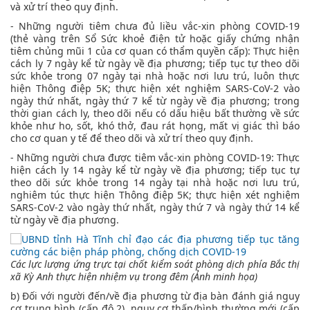
và xử trí theo quy định.
- Những người tiêm chưa đủ liều vắc-xin phòng COVID-19
(thẻ vàng trên Sổ Sức khoẻ điện tử hoặc giấy chứng nhận
tiêm chủng mũi 1 của cơ quan có thẩm quyền cấp): Thực hiện
cách ly 7 ngày kể từ ngày về địa phương; tiếp tục tự theo dõi
sức khỏe trong 07 ngày tại nhà hoặc nơi lưu trú, luôn thực
hiện Thông điệp 5K; thực hiện xét nghiệm SARS-CoV-2 vào
ngày thứ nhất, ngày thứ 7 kể từ ngày về địa phương; trong
thời gian cách ly, theo dõi nếu có dấu hiệu bất thường về sức
khỏe như ho, sốt, khó thở, đau rát họng, mất vị giác thì báo
cho cơ quan y tế để theo dõi và xử trí theo quy định.
- Những người chưa được tiêm vắc-xin phòng COVID-19: Thực
hiện cách ly 14 ngày kể từ ngày về địa phương; tiếp tục tự
theo dõi sức khỏe trong 14 ngày tại nhà hoặc nơi lưu trú,
nghiêm túc thực hiện Thông điệp 5K; thực hiện xét nghiệm
SARS-CoV-2 vào ngày thứ nhất, ngày thứ 7 và ngày thứ 14 kể
từ ngày về địa phương.
Các lực lượng ứng trực tại chốt kiểm soát phòng dịch phía Bắc thị
xã Kỳ Anh thực hiện nhiệm vụ trong đêm (Ảnh minh họa)
b) Đối với người đến/về địa phương từ địa bàn đánh giá nguy
cơ trung bình (cấp độ 2), nguy cơ thấp/bình thường mới (cấp