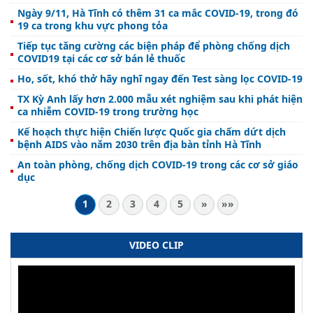
Ngày 9/11, Hà Tĩnh có thêm 31 ca mắc COVID-19, trong đó
19 ca trong khu vực phong tỏa
Tiếp tục tăng cường các biện pháp để phòng chống dịch
COVID19 tại các cơ sở bán lẻ thuốc
Ho, sốt, khó thở hãy nghĩ ngay đến Test sàng lọc COVID-19
TX Kỳ Anh lấy hơn 2.000 mẫu xét nghiệm sau khi phát hiện
ca nhiễm COVID-19 trong trường học
Kế hoạch thực hiện Chiến lược Quốc gia chấm dứt dịch
bệnh AIDS vào năm 2030 trên địa bàn tỉnh Hà Tĩnh
An toàn phòng, chống dịch COVID-19 trong các cơ sở giáo
dục
1
2
3
4
5
»
»»
VIDEO CLIP