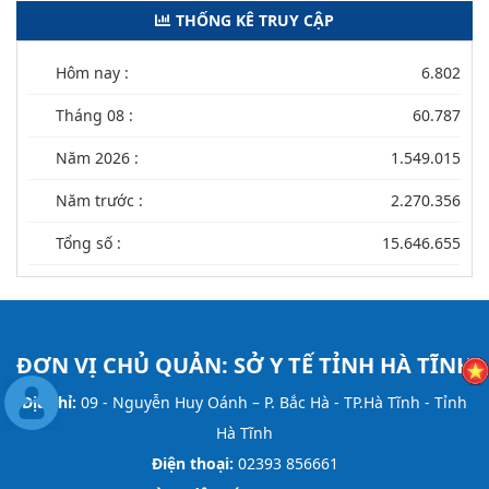
THỐNG KÊ TRUY CẬP
Hôm nay :
6.802
Tháng 08 :
60.787
Năm 2026 :
1.549.015
Năm trước :
2.270.356
Tổng số :
15.646.655
ĐƠN VỊ CHỦ QUẢN:
SỞ Y TẾ TỈNH HÀ TĨNH
Địa chỉ:
09 - Nguyễn Huy Oánh – P. Bắc Hà - TP.Hà Tĩnh - Tỉnh
Hà Tĩnh
Điện thoại:
02393 856661