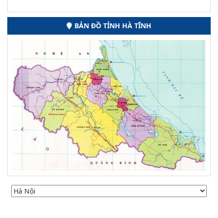
BẢN ĐỒ TỈNH HÀ TĨNH