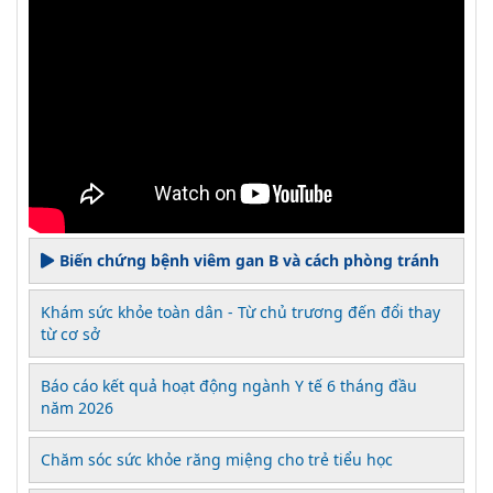
Biến chứng bệnh viêm gan B và cách phòng tránh
Khám sức khỏe toàn dân - Từ chủ trương đến đổi thay
từ cơ sở
Báo cáo kết quả hoạt động ngành Y tế 6 tháng đầu
năm 2026
Chăm sóc sức khỏe răng miệng cho trẻ tiểu học