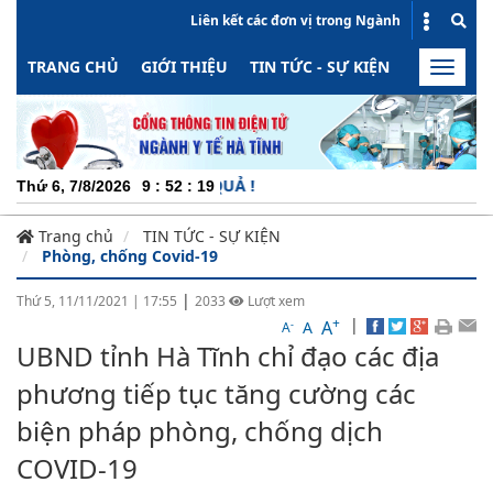
Liên kết các đơn vị trong Ngành
TRANG CHỦ
GIỚI THIỆU
TIN TỨC - SỰ KIỆN
HOẠT ĐỘN
Toggle
naviga
CHU
Thứ 6, 7/8/2026
9
:
52
:
20
Trang chủ
TIN TỨC - SỰ KIỆN
Phòng, chống Covid-19
|
Thứ 5, 11/11/2021
|
17:55
2033
Lượt xem
+
|
A
-
A
A
UBND tỉnh Hà Tĩnh chỉ đạo các địa
phương tiếp tục tăng cường các
biện pháp phòng, chống dịch
COVID-19