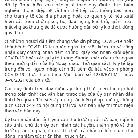
độ 1): Thực hiện khai báo y tế theo quy định; thực hiện
nghiêm thông điệp 5K và hạn chế tiếp xúc; thông báo ngay
cho trạm y tế của địa phương hoặc cơ quan y tế nếu xuất
hiện các triệu chứng sốt, ho, đau họng, khó thở, giảm hoặc
mất vị giác/khứu giác để được hướng dẫn xử lý kịp thời, đúng
quy định.
c) Những người đã tiêm chủng vắc-xin phòng COVID-19 hoặc
khỏi bệnh COVID-19 tại nước ngoài thì việc kiểm tra và công
nhận giấy chứng nhận tiêm chủng, giấy xác nhận khỏi bệnh
COVID-19 hoặc các giấy tờ tương đương khác của nước ngoài
theo hướng dẫn của Bộ Ngoại giao. Thời gian cách ly y tế tập
trung đối với người nhập cảnh đã tiêm đủ liều vắc xin phòng
COVID-19 thực hiện theo Văn bản số 6288/BYT-MT ngày
04/8/2021 của Bộ Y tế.
Các quy định trên đây được áp dụng thực hiện thống nhất
trong toàn tỉnh; các văn bản trước đây của Ủy ban nhân dân
tỉnh liên quan đến việc áp dụng các biện pháp phòng, chống
dịch COVID-19 có nội dung trái với văn bản này thì thực hiện
theo văn bản này.
Ủy ban nhân dân tỉnh yêu cầu thủ trưởng các sở, ban, ngành
cấp tỉnh, Chủ tịch Ủy ban nhân các huyện, thành phố và thủ
trưởng các cơ quan, đơn vị, tổ chức, cá nhân có liên quan chủ
động, nghiêm túc triển khai, thực hiện.