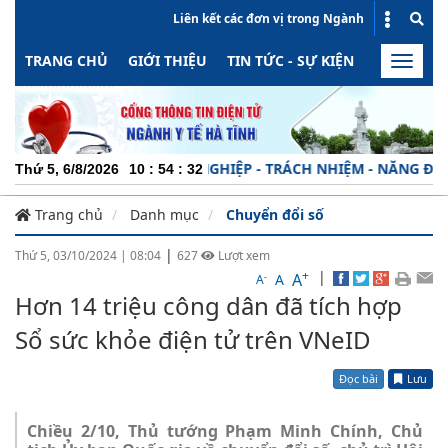
Liên kết các đơn vị trong Ngành
TRANG CHỦ
GIỚI THIỆU
TIN TỨC - SỰ KIỆN
HOẠT ĐỘN
Toggle
naviga
CHUYÊN NGHIỆP - TRÁCH NHIỆM - NĂNG ĐỘNG - MI
Thứ 5, 6/8/2026
10
:
54
:
33
Trang chủ
Danh mục
Chuyển đổi số
|
Thứ 5, 03/10/2024
|
08:04
627
Lượt xem
+
|
A
-
A
A
Hơn 14 triệu công dân đã tích hợp
Sổ sức khỏe điện tử trên VNeID
Đọc bài
Lưu
Chiều 2/10, Thủ tướng Phạm Minh Chính, Chủ