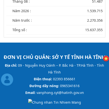
Tháng 08 :
51.487
Năm 2026 :
1.539.715
Năm trước :
2.270.356
Tổng số :
15.637.355
ĐƠN VỊ CHỦ QUẢN:
SỞ Y TẾ TỈNH HÀ TĨNH
Địa chỉ:
09 - Nguyễn Huy Oánh – P. Bắc Hà - TP.Hà Tĩnh - Tỉnh
Hà Tĩnh
Điện thoại:
02393 856661
Đường dây nóng:
0965341616
Email:
vanphong.syt@hatinh.gov.vn