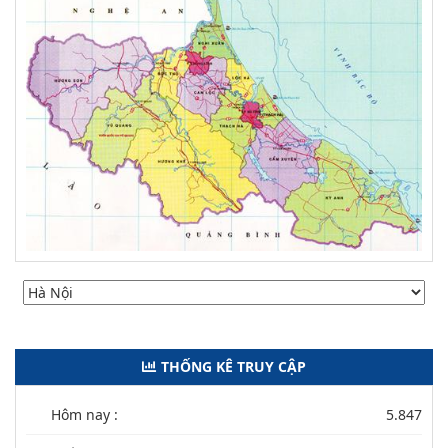
THỐNG KÊ TRUY CẬP
Hôm nay :
5.847