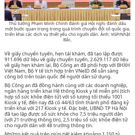
Thủ tướng Phạm Minh Chính đánh giá Hội nghị đánh dấu
một bước quan trọng trong quá trình chuyển đổi số quốc gia,
triển khai các dịch vụ thiết yếu cho người dân. Ảnh: VGP/Nhật
Bắc.
Về giấy chuyển tuyến, hẹn tái khám, đã tạo lập được
911.696 dữ liệu về giấy chuyển tuyến, 2.629.117 dữ liệu
về giấy hẹn khám lại, Bộ Công an đã phối hợp với BHXH
Việt Nam, Bộ Y tế tích hợp trên VNeID để sẵn sàng
công bố trên toàn quốc để người dân sử dụng.
Bộ Công an đã đồng hành cùng với các doanh nghiệp,
ngân hàng triển khai Hệ thống Kiosk y tế miễn phí (tích
hợp sổ sức khỏe điện tử) với số lượng tối thiểu 1001
Kiosk y tế, đến nay đã có 44/63 tỉnh thành phố đăng kỷ
triển khai với 217 Kiosk y tế. Đặc biệt, UBND TP Hà Nội
đã tạo lập được sổ sức khỏe cho 7,5 triệu người dân
(với 21 trường thông tin), 2,5 triệu sổ sức khỏe điện tử
cho người dân với 48 trường thông tin.
Những kết quả trên giúp tiết kiệm khoảng 1.150 tỷ