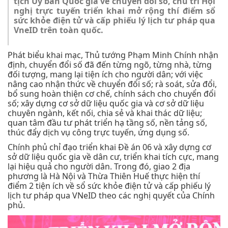
tịch Ủy ban Quốc gia về chuyển đổi số, chủ trì Hội
nghị trực tuyến triển khai mở rộng thí điểm sổ
sức khỏe điện tử và cấp phiếu lý lịch tư pháp qua
VneID trên toàn quốc.
Phát biểu khai mạc, Thủ tướng Phạm Minh Chính nhận
định, chuyển đổi số đã đến từng ngõ, từng nhà, từng
đối tượng, mang lại tiện ích cho người dân; với việc
nâng cao nhận thức về chuyển đổi số; rà soát, sửa đổi,
bổ sung hoàn thiện cơ chế, chính sách cho chuyển đổi
số; xây dựng cơ sở dữ liệu quốc gia và cơ sở dữ liệu
chuyên ngành, kết nối, chia sẻ và khai thác dữ liệu;
quan tâm đầu tư phát triển hạ tầng số, nền tảng số,
thúc đẩy dịch vụ công trực tuyến, ứng dụng số.
Chính phủ chỉ đạo triển khai Đề án 06 và xây dựng cơ
sở dữ liệu quốc gia về dân cư, triển khai tích cực, mang
lại hiệu quả cho người dân. Trong đó, giao 2 địa
phương là Hà Nội và Thừa Thiên Huế thực hiện thí
điểm 2 tiện ích về sổ sức khỏe điện tử và cấp phiếu lý
lịch tư pháp qua VNeID theo các nghị quyết của Chính
phủ.