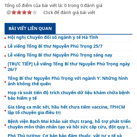
Tổng số điểm của bài viết là:
0
trong
0
đánh giá
Click để đánh giá bài viết
BÀI VIẾT LIÊN QUAN
Hội nghị Chuyển đổi số ngành y tế Hà Tĩnh
Lễ viếng Tổng Bí thư Nguyễn Phú Trọng 25/7
Lễ viếng Tổng Bí thư Nguyễn Phú Trọng sáng nay
[TRỰC TIẾP] Lễ viếng Tổng Bí thư Nguyễn Phú Trọng ngày
26/7
Tổng Bí thư Nguyễn Phú Trọng với ngành Y: Những hình
ảnh không thể quên
Họp rà soát tiến độ trích chuyển dữ liệu khám chữa bệnh
bảo hiểm y tế
Gia tăng ca mắc sởi, hầu hết chưa tiêm vaccine, TPHCM
lập tổ chuyên gia điều trị
Bệnh viện Bạch Mai khảo sát thực trạng, hỗ trợ phát triển
chuyên môn thận nhân tạo và hồi sức cấp cứu, đột qụy tại
Trung tâm y tế Nghi Xuân
Phó Thủ tướng: Cơ bản bảo đảm thuốc, vật tư y tế và