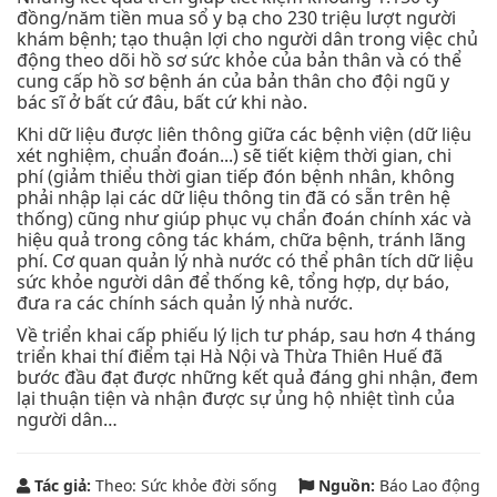
đồng/năm tiền mua sổ y bạ cho 230 triệu lượt người
khám bệnh; tạo thuận lợi cho người dân trong việc chủ
động theo dõi hồ sơ sức khỏe của bản thân và có thể
cung cấp hồ sơ bệnh án của bản thân cho đội ngũ y
bác sĩ ở bất cứ đâu, bất cứ khi nào.
Khi dữ liệu được liên thông giữa các bệnh viện (dữ liệu
xét nghiệm, chuẩn đoán...) sẽ tiết kiệm thời gian, chi
phí (giảm thiểu thời gian tiếp đón bệnh nhân, không
phải nhập lại các dữ liệu thông tin đã có sẵn trên hệ
thống) cũng như giúp phục vụ chẩn đoán chính xác và
hiệu quả trong công tác khám, chữa bệnh, tránh lãng
phí. Cơ quan quản lý nhà nước có thể phân tích dữ liệu
sức khỏe người dân để thống kê, tổng hợp, dự báo,
đưa ra các chính sách quản lý nhà nước.
Về triển khai cấp phiếu lý lịch tư pháp, sau hơn 4 tháng
triển khai thí điểm tại Hà Nội và Thừa Thiên Huế đã
bước đầu đạt được những kết quả đáng ghi nhận, đem
lại thuận tiện và nhận được sự ủng hộ nhiệt tình của
người dân…
Tác giả:
Theo: Sức khỏe đời sống
Nguồn:
Báo Lao động