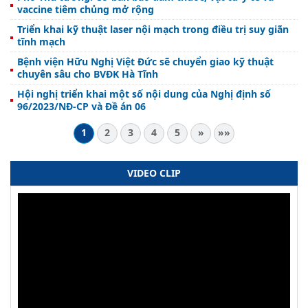
vaccine tiêm chủng mở rộng
Triển khai kỹ thuật laser nội mạch trong điều trị suy giãn
tĩnh mạch
Bệnh viện Hữu Nghị Việt Đức sẽ chuyển giao kỹ thuật
chuyên sâu cho BVĐK Hà Tĩnh
Hội nghị triển khai một số nội dung của Nghị định số
96/2023/NĐ-CP và Đề án 06
1
2
3
4
5
»
»»
VIDEO CLIP