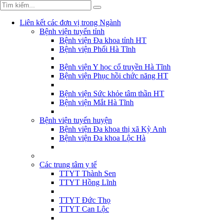
Liên kết các đơn vị trong Ngành
Bệnh viện tuyến tỉnh
Bệnh viện Đa khoa tỉnh HT
Bệnh viện Phổi Hà Tĩnh
Bệnh viện Y học cổ truyền Hà Tĩnh
Bệnh viện Phục hồi chức năng HT
Bệnh viện Sức khỏe tâm thần HT
Bệnh viện Mắt Hà Tĩnh
Bệnh viện tuyến huyện
Bệnh viện Đa khoa thị xã Kỳ Anh
Bệnh viện Đa khoa Lộc Hà
Các trung tâm y tế
TTYT Thành Sen
TTYT Hồng Lĩnh
TTYT Đức Thọ
TTYT Can Lộc