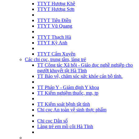
TTYT Hương Khê
TTYT Hương Sơn
TTYT Tiên Điền
TTYT Vũ Quang
TTYT Thạch Hà
TTYT Kỳ Anh
TTYT Cẩm Xuyên
Các chi cục, trung tâm, làng trẻ
TT Công tác Xã hội - Giáo dục nghề nghiệp cho
người khuyết tật Hà Tĩnh
TT Bảo vệ, chăm sóc sức khỏe cán bộ tỉnh.
TT Pháp Y - Giám định Y khoa
TT Kiểm nghiệm thuốc, mp, tp
TT Kiểm soát bệnh tật tỉnh
Chi cục An toàn vệ sinh thực phẩm
Chi cục Dân số
Làng trẻ em mồ côi Hà Tĩnh