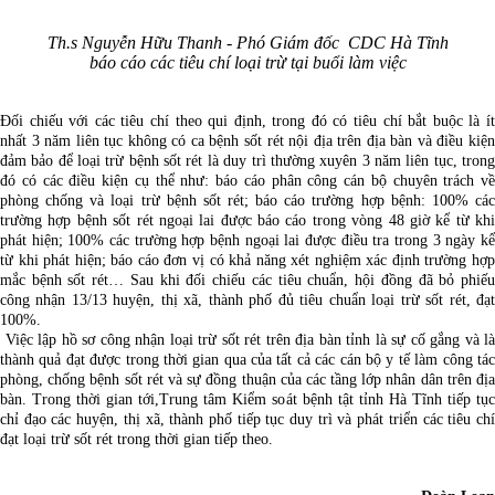
Th.s Nguyễn Hữu Thanh - Phó Giám đốc CDC Hà Tĩnh
báo cáo các tiêu chí loại trừ tại buổi làm việc
Đối chiếu với các tiêu chí theo qui định, trong đó có tiêu chí bắt buộc là ít
nhất 3 năm liên tục không có ca bệnh sốt rét nội địa trên địa bàn và điều kiện
đảm bảo để loại trừ bệnh sốt rét là duy trì thường xuyên 3 năm liên tục, trong
đó có các điều kiện cụ thể như: báo cáo phân công cán bộ chuyên trách về
phòng chống và loại trừ bệnh sốt rét; báo cáo trường hợp bệnh: 100% các
trường hợp bệnh sốt rét ngoại lai được báo cáo trong vòng 48 giờ kể từ khi
phát hiện; 100% các trường hợp bệnh ngoại lai được điều tra trong 3 ngày kể
từ khi phát hiện; báo cáo đơn vị có khả năng xét nghiệm xác định trường hợp
mắc bệnh sốt rét… Sau khi đối chiếu các tiêu chuẩn, hội đồng đã bỏ phiếu
công nhận 13/13 huyện, thị xã, thành phố đủ tiêu chuẩn loại trừ sốt rét, đạt
100%.
Việc lập hồ sơ công nhận loại trừ sốt rét trên địa bàn tỉnh là sự cố gắng và là
thành quả đạt được trong thời gian qua của tất cả các cán bộ y tế làm công tác
phòng, chống bệnh sốt rét và sự đồng thuận của các tầng lớp nhân dân trên địa
bàn. Trong thời gian tới,Trung tâm Kiểm soát bệnh tật tỉnh Hà Tĩnh tiếp tục
chỉ đạo các huyện, thị xã, thành phố tiếp tục duy trì và phát triển các tiêu chí
đạt loại trừ sốt rét trong thời gian tiếp theo.