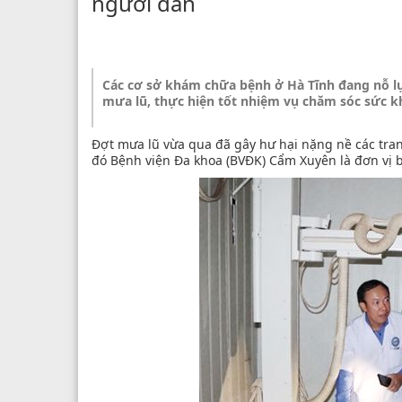
người dân
Các cơ sở khám chữa bệnh ở Hà Tĩnh đang nỗ l
mưa lũ, thực hiện tốt nhiệm vụ chăm sóc sức 
Đợt mưa lũ vừa qua đã gây hư hại nặng nề các tran
đó Bệnh viện Đa khoa (BVĐK) Cẩm Xuyên là đơn vị 