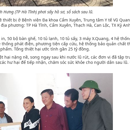
h Hưng (TP Hà Tĩnh) phơi sấy hồ sơ, sổ sách sau lũ.
 về thiết bị ở Bệnh viện Đa khoa Cẩm Xuyên, Trung tâm Y tế Vũ Qua
ác địa phương: TP Hà Tĩnh, Cẩm Xuyên, Thạch Hà, Can Lộc, TX Kỳ An
n, 50 bộ bàn ghế, 10 tủ lạnh, 10 tủ sấy, 3 máy X.Quang, 4 hệ thố
hệ thống phát điện, phương tiện cấp cứu, hệ thống bảo quản chất t
 phẩm. Tổng thiệt hại ước tính gần 25 tỷ đồng.
t hại nặng nề, song ngay sau khi nước lũ rút, các đơn vị đã tập tr
ác hư hại để tiếp nhận, chăm sóc sức khỏe cho người dân sau lũ.