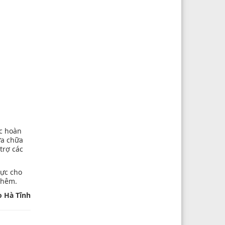
ục hoàn
ửa chữa
trợ các
lực cho
thêm.
o Hà Tĩnh