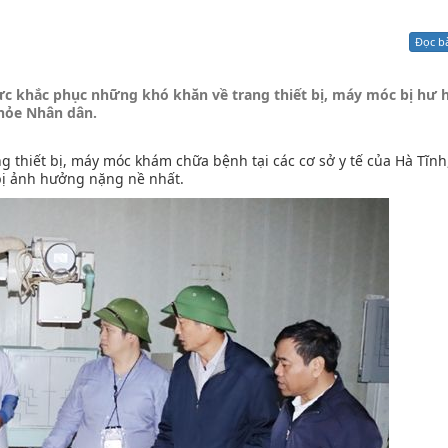
Xử lý kiến nghị - Khiếu nại tố cáo
Khác
Đọc b
ực khắc phục những khó khăn về trang thiết bị, máy móc bị hư 
khỏe Nhân dân.
g thiết bị, máy móc khám chữa bệnh tại các cơ sở y tế của Hà Tĩnh
bị ảnh hưởng nặng nề nhất.