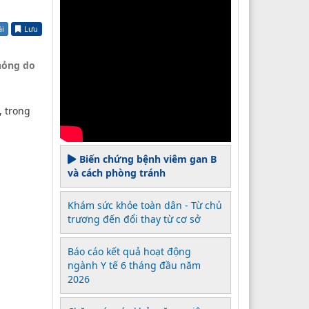
ài
Lưu
hỏng do
, trong
Biến chứng bệnh viêm gan B
và cách phòng tránh
Khám sức khỏe toàn dân - Từ chủ
trương đến đổi thay từ cơ sở
Báo cáo kết quả hoạt động
ngành Y tế 6 tháng đầu năm
2026