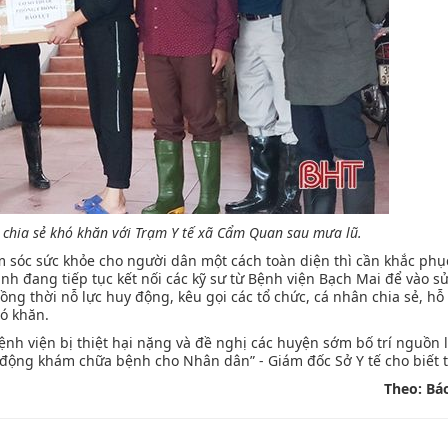
à chia sẻ khó khăn với Trạm Y tế xã Cẩm Quan sau mưa lũ.
 sóc sức khỏe cho người dân một cách toàn diện thì cần khắc ph
nh đang tiếp tục kết nối các kỹ sư từ Bệnh viện Bạch Mai để vào s
ồng thời nỗ lực huy động, kêu gọi các tổ chức, cá nhân chia sẻ, hỗ 
hó khăn.
bệnh viện bị thiệt hại nặng và đề nghị các huyện sớm bố trí nguồn 
t động khám chữa bệnh cho Nhân dân” - Giám đốc Sở Y tế cho biết 
Theo: Bá