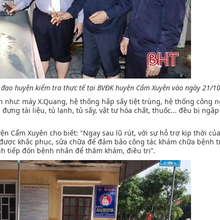
 đạo huyện kiểm tra thực tế tại BVĐK huyện Cẩm Xuyên vào ngày 21/10
iện như: máy X.Quang, hệ thống hấp sấy tiệt trùng, hệ thống công 
đựng tài liệu, tủ lạnh, tủ sấy, vật tư hóa chất, thuốc... đều bị ngậ
 Cẩm Xuyên cho biết: "Ngay sau lũ rút, với sự hỗ trợ kịp thời của
ã được khắc phục, sửa chữa để đảm bảo công tác khám chữa bệnh t
nh tiếp đón bệnh nhân để thăm khám, điều trị”.