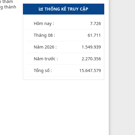
ến thăm
ng thành
THỐNG KÊ TRUY CẬP
Hôm nay :
7.726
Tháng 08 :
61.711
Năm 2026 :
1.549.939
Năm trước :
2.270.356
Tổng số :
15.647.579