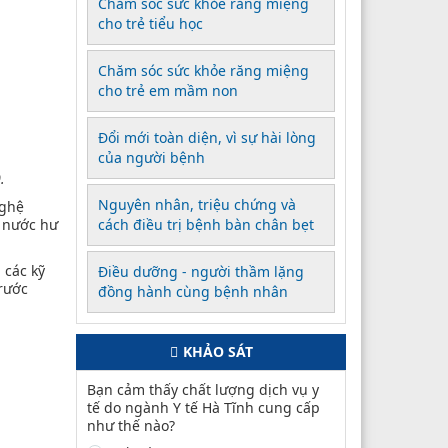
Chăm sóc sức khỏe răng miệng
cho trẻ tiểu học
Chăm sóc sức khỏe răng miệng
cho trẻ em mầm non
Đổi mới toàn diện, vì sự hài lòng
của người bệnh
.
Nguyên nhân, triệu chứng và
nghệ
p nước hư
cách điều trị bệnh bàn chân bẹt
 các kỹ
Điều dưỡng - người thầm lặng
rước
đồng hành cùng bệnh nhân
KHẢO SÁT
Bạn cảm thấy chất lượng dịch vụ y
tế do ngành Y tế Hà Tĩnh cung cấp
như thế nào?