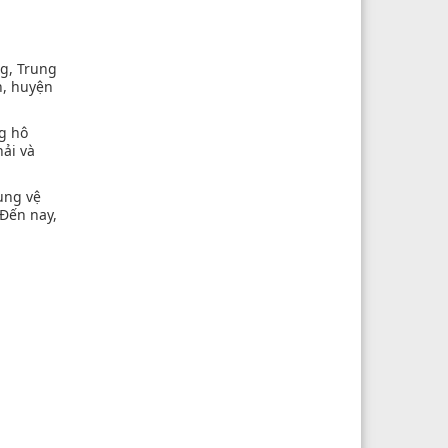
ng, Trung
h, huyện
ng hô
hải và
ung vệ
 Đến nay,