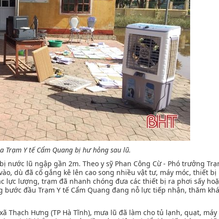
ủa Trạm Y tế Cẩm Quang bị hư hỏng sau lũ.
ị nước lũ ngập gần 2m. Theo y sỹ Phan Công Cừ - Phó trưởng Trạ
ào, dù đã cố gắng kê lên cao song nhiều vật tư, máy móc, thiết bị
các lực lượng, trạm đã nhanh chóng đưa các thiết bị ra phơi sấy ho
song bước đầu Trạm Y tế Cẩm Quang đang nỗ lực tiếp nhận, thăm kh
xã Thạch Hưng (TP Hà Tĩnh), mưa lũ đã làm cho tủ lạnh, quạt, má