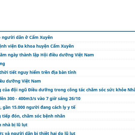
ho người dân ở Cẩm Xuyên
Bệnh viện Đa khoa huyện Cẩm Xuyên
 năm ngày thành lập Hội điều dưỡng Việt Nam
ong
thời tiết nguy hiểm trên địa bàn tỉnh
Điều dưỡng Việt Nam
 động của đội ngũ Điều dưỡng trong công tác chăm sóc sức khỏe Nh
ên 300 - 400m3/s vào 7 giờ sáng 26/10
 gần 15.000 người đang cách ly y tế
g tiếp đón, chăm sóc bệnh nhân
 nhà bị lũ lụt
CDC Hà Tĩnh quyên góp ủng hộ cán bộ viên chức và người dân bị thiệt hại do lũ lụt