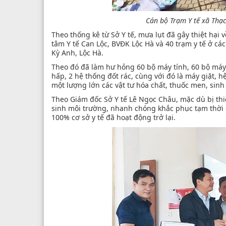
Cán bộ Trạm Y tế xã Thạc
Theo thống kê từ Sở Y tế, mưa lụt đã gây thiệt hại
tâm Y tế Can Lộc, BVĐK Lộc Hà và 40 trạm y tế ở c
Kỳ Anh, Lộc Hà.
Theo đó đã làm hư hỏng 60 bộ máy tính, 60 bộ máy i
hấp, 2 hệ thống đốt rác, cùng với đó là máy giặt, 
một lượng lớn các vật tư hóa chất, thuốc men, sinh
Theo Giám đốc Sở Y tế Lê Ngọc Châu, mặc dù bị thiệ
sinh môi trường, nhanh chóng khắc phục tạm thời c
100% cơ sở y tế đã hoạt động trở lại.