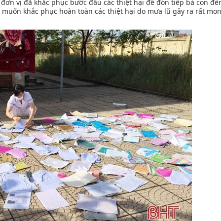
t, đơn vị đã khắc phục bước đầu các thiệt hại để đón tiếp bà con đ
 muốn khắc phục hoàn toàn các thiệt hại do mưa lũ gây ra rất mo