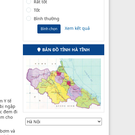
Rất tốt
Tốt
Bình thường
Xem kết quả
Bình chọn
BẢN ĐỒ TỈNH HÀ TĨNH
m Y tế
 bị ngập
ặc đem đi
ám cho
y bơm và