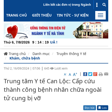
Liên kết các đơn vị trong Ngành
TRANG CHỦ
GIỚI THIỆU
TIN TỨC - SỰ KIỆN
HOẠT ĐỘN
Toggle
naviga
 - MINH BẠCH - HIỆU QUẢ !
Thứ 6, 7/8/2026
9
:
14
:
19
Trang chủ
Danh mục
Truyền thông Y tế
Khám, chữa bệnh
|
Thứ 2, 16/09/2024
|
07:06
645
Lượt xem
+
|
A
-
A
A
Trung tâm Y tế Can Lộc: Cấp cứu
thành công bệnh nhân chữa ngoài
tử cung bị vỡ
Đọc bài
Lưu