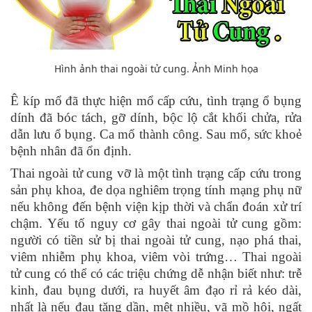
Hình ảnh thai ngoài tử cung. Ảnh Minh họa
Ê kíp
mổ đã
thực hiện mổ cấp cứu, tình trạng ổ bụng
dính đã bóc tách, gỡ dính, bộc lộ cắt khối chửa, rửa
dẫn lưu ổ bụng. Ca mổ thành công. Sau
mổ, s
ức khoẻ
bệnh nhân đã ổn định.
Thai ngoài tử cung vỡ là một tình trạng cấp cứu trong
sản phụ khoa, đe dọa nghiêm trọng tính mạng phụ nữ
nếu không đến bệnh viện kịp thời và chẩn đoán xử trí
chậm. Yếu tố nguy cơ gây thai ngoài tử cung gồm:
người có tiền sử bị thai ngoài tử cung, nạo phá thai,
viêm nhiễm phụ khoa, viêm vòi trứng… Thai ngoài
tử cung có thể có các triệu chứng dễ nhận biết như: trễ
kinh, đau bụng dưới, ra huyết âm đạo rỉ rả kéo dài,
nhất là nếu đau tăng dần, mệt nhiều, vã mồ hôi, ngất