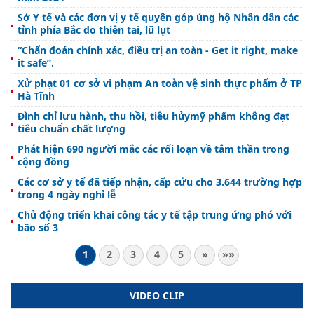
Sở Y tế và các đơn vị y tế quyên góp ủng hộ Nhân dân các
tỉnh phía Bắc do thiên tai, lũ lụt
“Chẩn đoán chính xác, điều trị an toàn - Get it right, make
it safe”.
Xử phạt 01 cơ sở vi phạm An toàn vệ sinh thực phẩm ở TP
Hà Tĩnh
Đình chỉ lưu hành, thu hồi, tiêu hủymỹ phẩm không đạt
tiêu chuẩn chất lượng
Phát hiện 690 người mắc các rối loạn về tâm thần trong
cộng đồng
Các cơ sở y tế đã tiếp nhận, cấp cứu cho 3.644 trường hợp
trong 4 ngày nghỉ lễ
Chủ động triển khai công tác y tế tập trung ứng phó với
bão số 3
1
2
3
4
5
»
»»
VIDEO CLIP