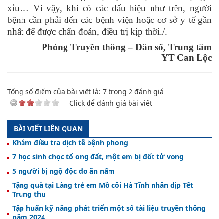
xỉu… V
ì vậy, khi có các dấu hiệu như trên, người
bệnh
cần phải đến các bệnh viện hoặc cơ sở y tế gần
nhất để được chẩn đoán, điều trị kịp thời./.
Ph
òng Truyền thông – Dân số, Trung tâm
YT Can Lộc
Tổng số điểm của bài viết là:
7
trong
2
đánh giá
Click để đánh giá bài viết
BÀI VIẾT LIÊN QUAN
Khám điều tra dịch tễ bệnh phong
7 học sinh chọc tổ ong đất, một em bị đốt tử vong
5 người bị ngộ độc do ăn nấm
Tặng quà tại Làng trẻ em Mồ côi Hà Tĩnh nhân dịp Tết
Trung thu
Tập huấn kỹ năng phát triển một số tài liệu truyền thông
năm 2024