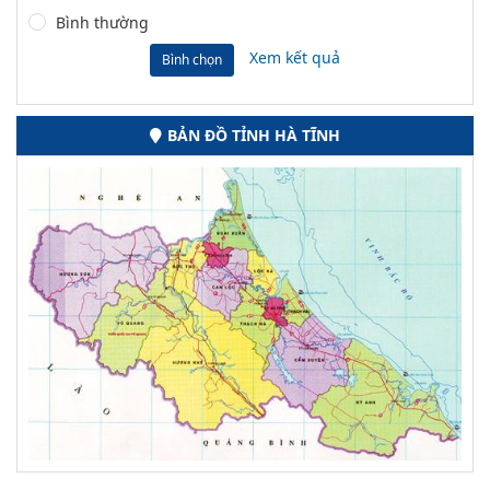
Bình thường
Xem kết quả
Bình chọn
BẢN ĐỒ TỈNH HÀ TĨNH