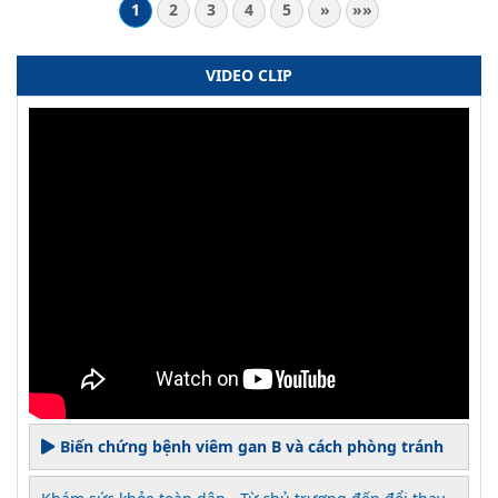
1
2
3
4
5
»
»»
VIDEO CLIP
Biến chứng bệnh viêm gan B và cách phòng tránh