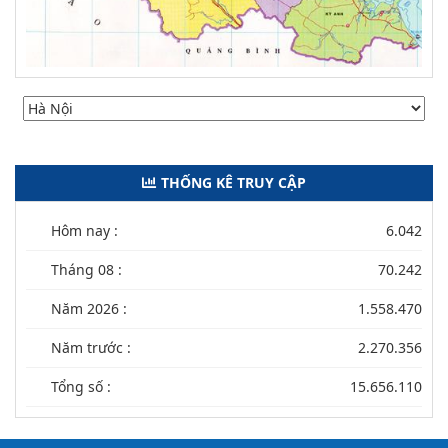
THỐNG KÊ TRUY CẬP
Hôm nay :
6.042
Tháng 08 :
70.242
Năm 2026 :
1.558.470
Năm trước :
2.270.356
Tổng số :
15.656.110