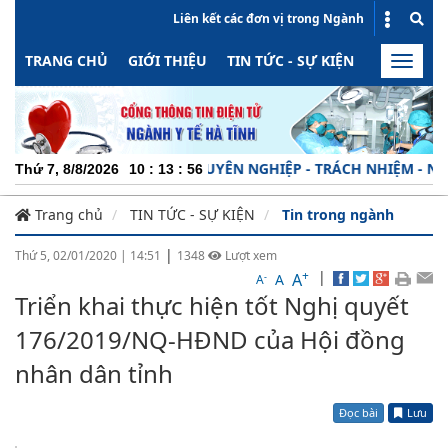
Liên kết các đơn vị trong Ngành
TRANG CHỦ
GIỚI THIỆU
TIN TỨC - SỰ KIỆN
HOẠT ĐỘN
Toggle
naviga
CHUYÊN NGHIỆP - TRÁCH NHIỆM - NĂNG Đ
Thứ 7, 8/8/2026
10
:
13
:
57
Trang chủ
TIN TỨC - SỰ KIỆN
Tin trong ngành
|
Thứ 5, 02/01/2020
|
14:51
1348
Lượt xem
+
|
A
-
A
A
Triển khai thực hiện tốt Nghị quyết
176/2019/NQ-HĐND của Hội đồng
nhân dân tỉnh
Đọc bài
Lưu