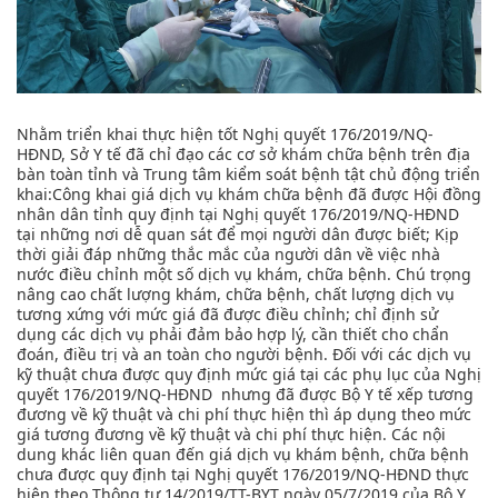
Nhằm triển khai thực hiện tốt Nghị quyết 176/2019/NQ-
HĐND, Sở Y tế đã chỉ đạo các cơ sở khám chữa bệnh trên địa
bàn toàn tỉnh và Trung tâm kiểm soát bệnh tật chủ động triển
khai:Công khai giá dịch vụ khám chữa bệnh đã được Hội đồng
nhân dân tỉnh quy định tại Nghị quyết 176/2019/NQ-HĐND
tại những nơi dễ quan sát để mọi người dân được biết; Kịp
thời giải đáp những thắc mắc của người dân về việc nhà
nước điều chỉnh một số dịch vụ khám, chữa bệnh. Chú trọng
nâng cao chất lượng khám, chữa bệnh, chất lượng dịch vụ
tương xứng với mức giá đã được điều chỉnh; chỉ định sử
dụng các dịch vụ phải đảm bảo hợp lý, cần thiết cho chẩn
đoán, điều trị và an toàn cho người bệnh. Đối với các dịch vụ
kỹ thuật chưa được quy định mức giá tại các phụ lục của Nghị
quyết 176/2019/NQ-HĐND nhưng đã được Bộ Y tế xếp tương
đương về kỹ thuật và chi phí thực hiện thì áp dụng theo mức
giá tương đương về kỹ thuật và chi phí thực hiện. Các nội
dung khác liên quan đến giá dịch vụ khám bệnh, chữa bệnh
chưa được quy định tại Nghị quyết 176/2019/NQ-HĐND thực
hiện theo Thông tư 14/2019/TT-BYT ngày 05/7/2019 của Bộ Y