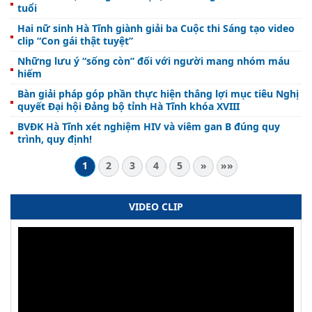
tuổi
Hai nữ sinh Hà Tĩnh giành giải ba Cuộc thi Sáng tạo video
clip “Con gái thật tuyệt”
Những lưu ý “sống còn” đối với người mang nhóm máu
hiếm
Bàn giải pháp góp phần thực hiện thắng lợi mục tiêu Nghị
quyết Đại hội Đảng bộ tỉnh Hà Tĩnh khóa XVIII
BVĐK Hà Tĩnh xét nghiệm HIV và viêm gan B đúng quy
trình, quy định!
1
2
3
4
5
»
»»
VIDEO CLIP