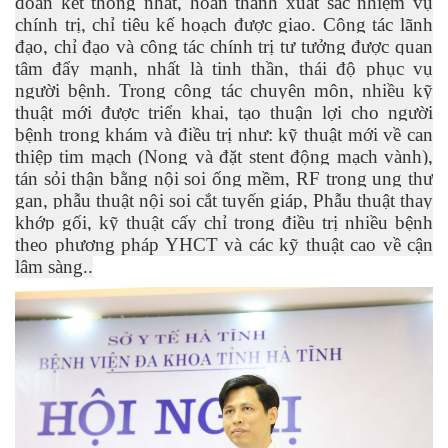
đoàn kết thống nhất, hoàn thành xuất sắc nhiệm vụ
chính trị, chỉ tiêu kế hoạch được giao. Công tác lãnh
đạo, chỉ đạo và công tác chính trị tư tưởng được quan
tâm đẩy mạnh, nhất là tinh thần, thái độ phục vụ
người bệnh. Trong công tác chuyên môn, nhiều kỹ
thuật mới được triển khai, tạo thuận lợi cho người
bệnh trong khám và điều trị như: kỹ thuật mới về can
thiệp tim mạch (Nong và đặt stent động mạch vành),
tán sỏi thận bằng nội soi ống mềm, RF trong ung thư
gan, phẫu thuật nội soi cắt tuyến giáp, Phẫu thuật thay
khớp gối, kỹ thuật cấy chỉ trong điều trị nhiều bệnh
theo phương pháp YHCT và các kỹ thuật cao về cận
lâm sàng..