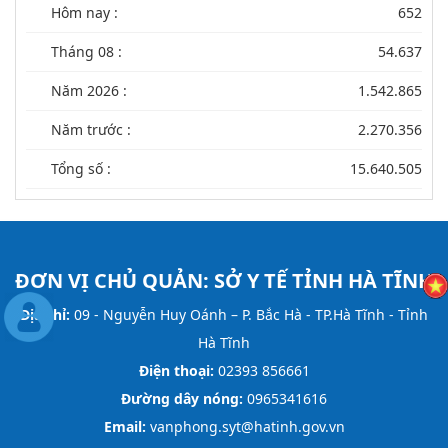
Hôm nay :
652
Tháng 08 :
54.637
Năm 2026 :
1.542.865
Năm trước :
2.270.356
Tổng số :
15.640.505
ĐƠN VỊ CHỦ QUẢN:
SỞ Y TẾ TỈNH HÀ TĨNH
Địa chỉ:
09 - Nguyễn Huy Oánh – P. Bắc Hà - TP.Hà Tĩnh - Tỉnh
Hà Tĩnh
Điện thoại:
02393 856661
Đường dây nóng:
0965341616
Email:
vanphong.syt@hatinh.gov.vn