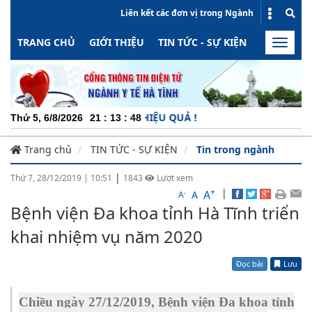
Liên kết các đơn vị trong Ngành
TRANG CHỦ
GIỚI THIỆU
TIN TỨC - SỰ KIỆN
HOẠT ĐỘN
Toggle
naviga
CH
Thứ 5, 6/8/2026
21
:
13
:
49
Trang chủ
TIN TỨC - SỰ KIỆN
Tin trong ngành
|
Thứ 7, 28/12/2019
|
10:51
1843
Lượt xem
+
|
A
-
A
A
Bệnh viện Đa khoa tỉnh Hà Tĩnh triển
khai nhiệm vụ năm 2020
Đọc bài
Lưu
Chiều ngày 27/12/2019, Bệnh viện Đa khoa tỉnh