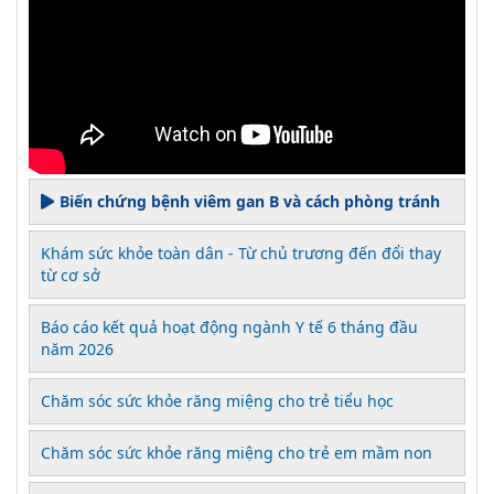
Biến chứng bệnh viêm gan B và cách phòng tránh
Khám sức khỏe toàn dân - Từ chủ trương đến đổi thay
từ cơ sở
Báo cáo kết quả hoạt động ngành Y tế 6 tháng đầu
năm 2026
Chăm sóc sức khỏe răng miệng cho trẻ tiểu học
Chăm sóc sức khỏe răng miệng cho trẻ em mầm non