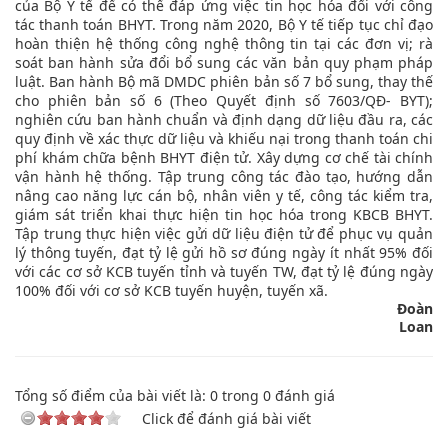
của Bộ Y tế để có thể đáp ứng việc tin học hóa đối với công
tác thanh toán BHYT. Trong năm 2020, Bộ Y tế tiếp tục chỉ đạo
hoàn thiện hệ thống công nghệ thông tin tại các đơn vị; rà
soát ban hành sửa đổi bổ sung các văn bản quy phạm pháp
luật. Ban hành Bộ mã DMDC phiên bản số 7 bổ sung, thay thế
cho phiên bản số 6 (Theo Quyết định số 7603/QĐ- BYT);
nghiên cứu ban hành chuẩn và định dạng dữ liệu đầu ra, các
quy định về xác thực dữ liệu và khiếu nại trong thanh toán chi
phí khám chữa bệnh BHYT điện tử. Xây dựng cơ chế tài chính
vận hành hệ thống. Tập trung công tác đào tạo, hướng dẫn
nâng cao năng lực cán bộ, nhân viên y tế, công tác kiểm tra,
giám sát triển khai thực hiện tin học hóa trong KBCB BHYT.
Tập trung thực hiện việc gửi dữ liệu điện tử để phục vụ quản
lý thông tuyến, đạt tỷ lệ gửi hồ sơ đúng ngày ít nhất 95% đối
với các cơ sở KCB tuyến tỉnh và tuyến TW, đạt tỷ lệ đúng ngày
100% đối với cơ sở KCB tuyến huyện, tuyến xã.
Đoàn
Loan
Tổng số điểm của bài viết là:
0
trong
0
đánh giá
Click để đánh giá bài viết