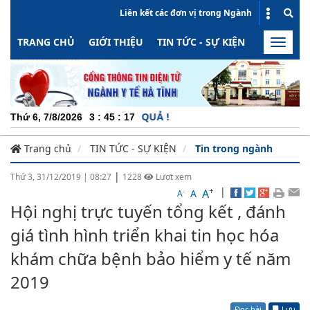
Liên kết các đơn vị trong Ngành
TRANG CHỦ
GIỚI THIỆU
TIN TỨC - SỰ KIỆN
HOẠT ĐỘN
Toggle
naviga
C
Thứ 6, 7/8/2026
3
:
45
:
17
Trang chủ
TIN TỨC - SỰ KIỆN
Tin trong ngành
|
Thứ 3, 31/12/2019
|
08:27
1228
Lượt xem
+
|
A
-
A
A
Hội nghị trực tuyến tổng kết , đánh
giá tình hình triển khai tin học hóa
khám chữa bệnh bảo hiểm y tế năm
2019
Đọc bài
Lưu