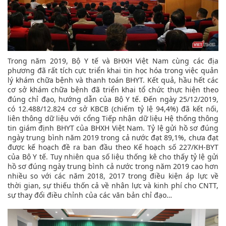
Trong năm 2019, Bộ Y tế và BHXH Việt Nam cùng các địa
phương đã rất tích cực triển khai tin học hóa trong việc quản
lý khám chữa bệnh và thanh toán BHYT. Kết quả, hầu hết các
cơ sở khám chữa bệnh đã triển khai tổ chức thực hiện theo
đúng chỉ đạo, hướng dẫn của Bộ Y tế. Đến ngày 25/12/2019,
có 12.488/12.824 cơ sở KBCB (chiếm tỷ lệ 94,4%) đã kết nối,
liên thông dữ liệu với cổng Tiếp nhận dữ liệu Hệ thống thông
tin giám định BHYT của BHXH Việt Nam. Tỷ lệ gửi hồ sơ đúng
ngày trung bình năm 2019 trong cả nước đạt 89,1%, chưa đạt
được kế hoạch đề ra ban đầu theo Kế hoạch số 227/KH-BYT
của Bộ Y tế. Tuy nhiên qua số liệu thống kê cho thấy tỷ lệ gửi
hồ sơ đúng ngày trung bình cả nước trong năm 2019 cao hơn
nhiều so với các năm 2018, 2017 trong điều kiện áp lực về
thời gian, sự thiếu thốn cả về nhân lực và kinh phí cho CNTT,
sự thay đổi điều chỉnh của các văn bản chỉ đạo…