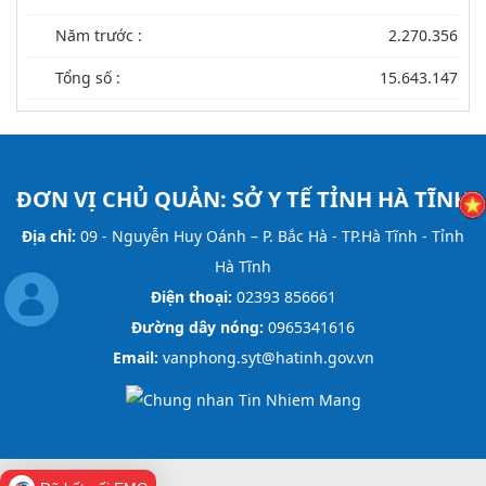
Năm trước :
2.270.356
Tổng số :
15.643.147
ĐƠN VỊ CHỦ QUẢN:
SỞ Y TẾ TỈNH HÀ TĨNH
Địa chỉ:
09 - Nguyễn Huy Oánh – P. Bắc Hà - TP.Hà Tĩnh - Tỉnh
Hà Tĩnh
Điện thoại:
02393 856661
Đường dây nóng:
0965341616
Email:
vanphong.syt@hatinh.gov.vn