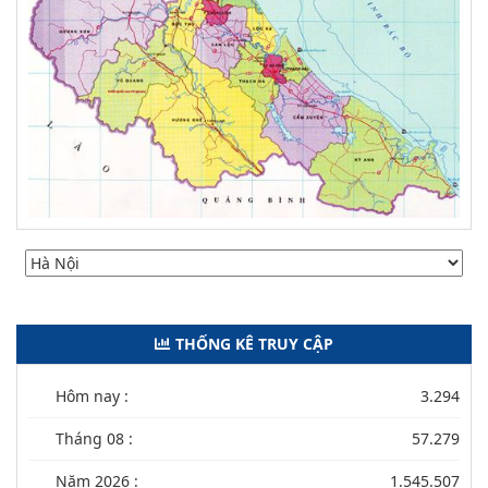
THỐNG KÊ TRUY CẬP
Hôm nay :
3.294
Tháng 08 :
57.279
Năm 2026 :
1.545.507