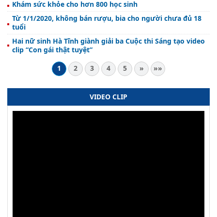
Khám sức khỏe cho hơn 800 học sinh
Từ 1/1/2020, không bán rượu, bia cho người chưa đủ 18
tuổi
Hai nữ sinh Hà Tĩnh giành giải ba Cuộc thi Sáng tạo video
clip “Con gái thật tuyệt”
1
2
3
4
5
»
»»
VIDEO CLIP