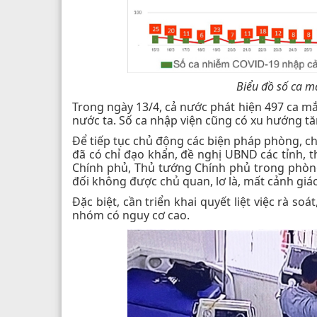
Biểu đồ số ca m
Trong ngày 13/4, cả nước phát hiện 497 ca m
nước ta. Số ca nhập viện cũng có xu hướng tă
Để tiếp tục chủ động các biện pháp phòng, chố
đã có chỉ đạo khẩn, đề nghị UBND các tỉnh, t
Chính phủ, Thủ tướng Chính phủ trong phòng
đối không được chủ quan, lơ là, mất cảnh giác
Đặc biệt, cần triển khai quyết liệt việc rà s
nhóm có nguy cơ cao.