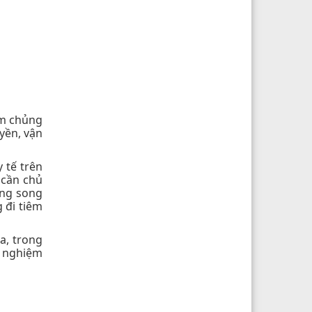
êm chủng
yền, vận
 tế trên
 cần chủ
òng song
 đi tiêm
a, trong
t nghiệm