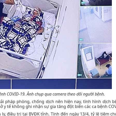
 bệnh COVID-19.
Ảnh chụp qua camera theo dõi người bệnh.
iải pháp phòng, chống dịch nên hiện nay, tình hình dịch b
sở y tế không ghi nhận sự gia tăng đột biến các ca bệnh CO
y, điều trị tại BVĐK tỉnh. Tính đến ngày 13/4, tỷ lệ tiêm c