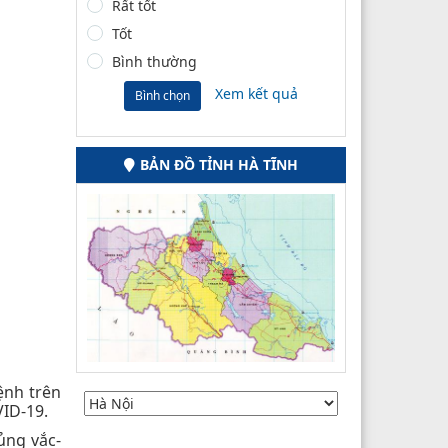
Rất tốt
Tốt
Bình thường
Xem kết quả
Bình chọn
BẢN ĐỒ TỈNH HÀ TĨNH
ệnh trên
VID-19.
hủng vắc-