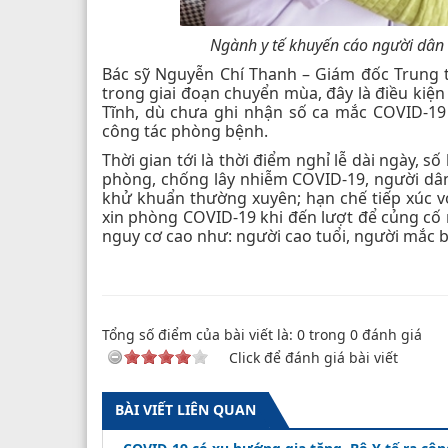
Ngành y tế khuyến cáo người dân 
Bác sỹ Nguyễn Chí Thanh – Giám đốc Trung tâ
trong giai đoạn chuyển mùa, đây là điều kiện 
Tĩnh, dù chưa ghi nhận số ca mắc COVID-19
công tác phòng bệnh.
Thời gian tới là thời điểm nghỉ lễ dài ngày, s
phòng, chống lây nhiễm COVID-19, người dân
khử khuẩn thường xuyên; hạn chế tiếp xúc vớ
xin phòng COVID-19 khi đến lượt để củng cố 
nguy cơ cao như: người cao tuổi, người mắc 
Tổng số điểm của bài viết là:
0
trong
0
đánh giá
Click để đánh giá bài viết
BÀI VIẾT LIÊN QUAN