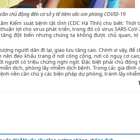
cần chủ động đến cơ sở y tế tiêm vắc-xin phòng COVID-19
m Kiểm soát bệnh tật tỉnh (CDC Hà Tĩnh) cho biết: Thời t
thuận lợi cho virus phát triển, trong đó có virus SARS-CoV-
 tăng đột biến nhưng chúng ta không được chủ quan, lơ 
ố lượng người dân đi lại, giao lưu tăng cao. Chính vì vậy, để
 nên đeo khẩu trang ở nơi công cộng, nơi có nguy cơ cao;
i người có triệu chứng nghi ngờ. Đặc biệt phải chủ động 
miễn dịch, phòng lây nhiễm dịch bệnh. Trong các gia đình
bệnh nền cần chú ý các biện pháp dự phòng, tránh lây nhiễ