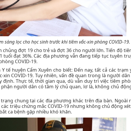
m sàng lọc cho học sinh trước khi tiêm vắc-xin phòng COVID-19.
êm chủng đợt 19 cho trẻ và đợt 36 cho người lớn. Tiến độ ti
11 tuổi đạt 36%. Các địa phương vẫn đang tiếp tục tuyên tru
n phòng COVID-19.
Y tế huyện Cẩm Xuyên cho biết: Đến nay, tất cả các trạm y
c-xin COVID-19. Tuy nhiên, vấn đề quan trong là người dân
ịnh. Thực tế, thời gian qua, dù vẫn duy trì việc tiêm ph
phận người dân có tâm lý chủ quan, lơ là, không chủ động
rạng chung tại các địa phương khác trên địa bàn. Ngoài r
 có các triệu chứng mắc COVID-19 nhưng không chủ động xé
 bắt ca bệnh gặp nhiều khó khăn.