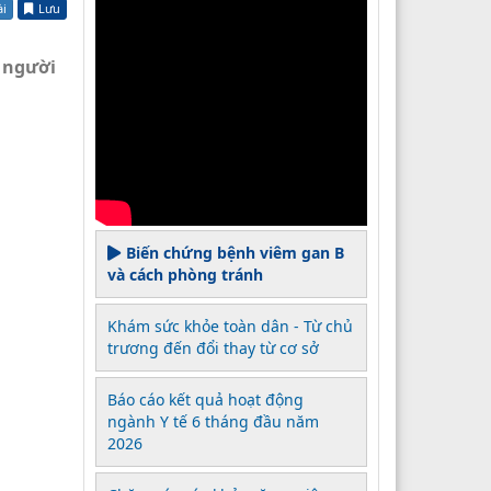
ài
Lưu
 người
Biến chứng bệnh viêm gan B
và cách phòng tránh
Khám sức khỏe toàn dân - Từ chủ
trương đến đổi thay từ cơ sở
Báo cáo kết quả hoạt động
ngành Y tế 6 tháng đầu năm
2026