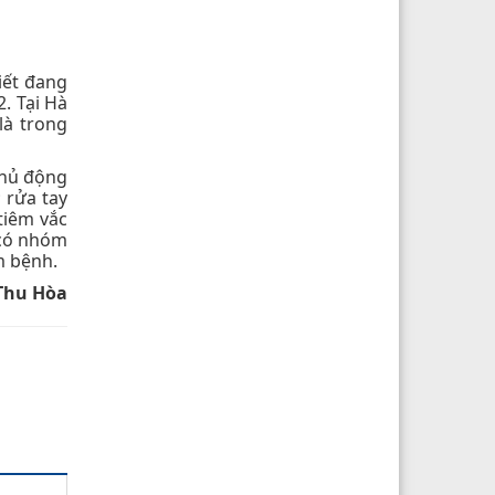
iết đang
2. Tại Hà
là trong
 chủ động
 rửa tay
tiêm vắc
 có nhóm
m bệnh.
Thu Hòa