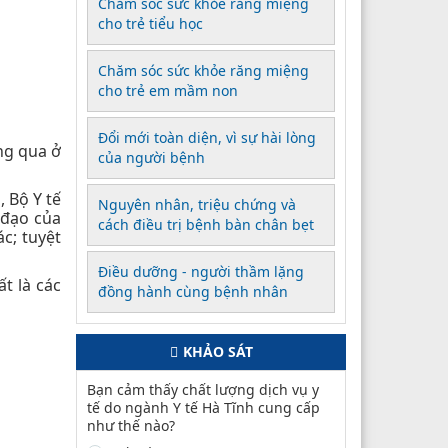
Chăm sóc sức khỏe răng miệng
cho trẻ tiểu học
Chăm sóc sức khỏe răng miệng
cho trẻ em mầm non
Đổi mới toàn diện, vì sự hài lòng
ng qua ở
của người bệnh
 Bộ Y tế
Nguyên nhân, triệu chứng và
 đạo của
cách điều trị bệnh bàn chân bẹt
c; tuyệt
Điều dưỡng - người thầm lặng
ất là các
đồng hành cùng bệnh nhân
KHẢO SÁT
Bạn cảm thấy chất lượng dịch vụ y
tế do ngành Y tế Hà Tĩnh cung cấp
như thế nào?