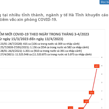
Đọc b
Xử lý kiến nghị - Khiếu nại tố cáo
Khác
g tại nhiều tỉnh thành, ngành y tế Hà Tĩnh khuyến cáo
 tiêm vắc-xin phòng COVID-19.