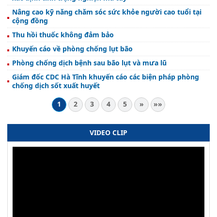
Nâng cao kỹ năng chăm sóc sức khỏe người cao tuổi tại
cộng đồng
Thu hồi thuốc không đảm bảo
Khuyến cáo về phòng chống lụt bão
Phòng chống dịch bệnh sau bão lụt và mưa lũ
Giám đốc CDC Hà Tĩnh khuyến cáo các biện pháp phòng
chống dịch sốt xuất huyết
1
2
3
4
5
»
»»
VIDEO CLIP