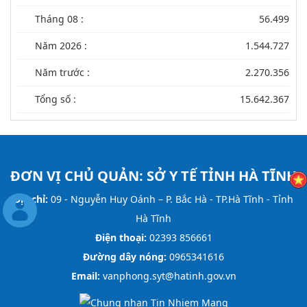
Tháng 08 :
56.499
Năm 2026 :
1.544.727
Năm trước :
2.270.356
Tổng số :
15.642.367
ĐƠN VỊ CHỦ QUẢN:
SỞ Y TẾ TỈNH HÀ TĨNH
Địa chỉ:
09 - Nguyễn Huy Oánh – P. Bắc Hà - TP.Hà Tĩnh - Tỉnh
Hà Tĩnh
Điện thoại:
02393 856661
Đường dây nóng:
0965341616
Email:
vanphong.syt@hatinh.gov.vn