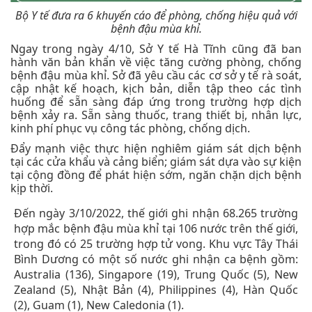
Bộ Y tế đưa ra 6 khuyến cáo để phòng, chống hiệu quả với
bệnh đậu mùa khỉ.
Ngay trong ngày 4/10, Sở Y tế Hà Tĩnh cũng đã ban
hành văn bản khẩn về việc tăng cường phòng, chống
bệnh đậu mùa khỉ. Sở đã yêu cầu các cơ sở y tế rà soát,
cập nhật kế hoạch, kịch bản, diễn tập theo các tình
huống để sẵn sàng đáp ứng trong trường hợp dịch
bệnh xảy ra. Sẵn sàng thuốc, trang thiết bị, nhân lực,
kinh phí phục vụ công tác phòng, chống dịch.
Đẩy mạnh việc thực hiện nghiêm giám sát dịch bệnh
tại các cửa khẩu và cảng biển; giám sát dựa vào sự kiện
tại cộng đồng để phát hiện sớm, ngăn chặn dịch bệnh
kịp thời.
Đến ngày 3/10/2022, thế giới ghi nhận 68.265 trường
hợp mắc bệnh đậu mùa khỉ tại 106 nước trên thế giới,
trong đó có 25 trường hợp tử vong. Khu vực Tây Thái
Bình Dương có một số nước ghi nhận ca bệnh gồm:
Australia (136), Singapore (19), Trung Quốc (5), New
Zealand (5), Nhật Bản (4), Philippines (4), Hàn Quốc
(2), Guam (1), New Caledonia (1).