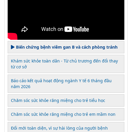
Biến chứng bệnh viêm gan B và cách phòng tránh
Khám sức khỏe toàn dân - Từ chủ trương đến đổi thay
từ cơ sở
Báo cáo kết quả hoạt động ngành Y tế 6 tháng đầu
năm 2026
Chăm sóc sức khỏe răng miệng cho trẻ tiểu học
Chăm sóc sức khỏe răng miệng cho trẻ em mầm non
Đổi mới toàn diện, vì sự hài lòng của người bệnh