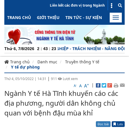
Liên kết các đơn vị trong Ngành
TRANG CHỦ
GIỚI THIỆU
TIN TỨC - SỰ KIỆN
HOẠT ĐỘN
Toggle
naviga
CHUYÊN NGHIỆP - TRÁCH NHIỆM - NĂNG ĐỘNG - MINH 
Thứ 6, 7/8/2026
2
:
43
:
24
Trang chủ
Danh mục
Truyền thông Y tế
Y tế dự phòng
|
Thứ 4, 05/10/2022
|
14:31
911
Lượt xem
+
|
A
-
A
A
Ngành Y tế Hà Tĩnh khuyến cáo các
địa phương, người dân không chủ
quan với bệnh đậu mùa khỉ
Đọc bài
Lưu