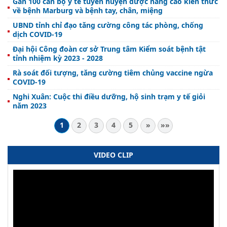
Gần 100 cán bộ y tế tuyến huyện được nâng cao kiến thức
về bệnh Marburg và bệnh tay, chân, miệng
UBND tỉnh chỉ đạo tăng cường công tác phòng, chống
dịch COVID-19
Đại hội Công đoàn cơ sở Trung tâm Kiểm soát bệnh tật
tỉnh nhiệm kỳ 2023 - 2028
Rà soát đối tượng, tăng cường tiêm chủng vaccine ngừa
COVID-19
Nghi Xuân: Cuộc thi điều dưỡng, hộ sinh trạm y tế giỏi
năm 2023
1
2
3
4
5
»
»»
VIDEO CLIP