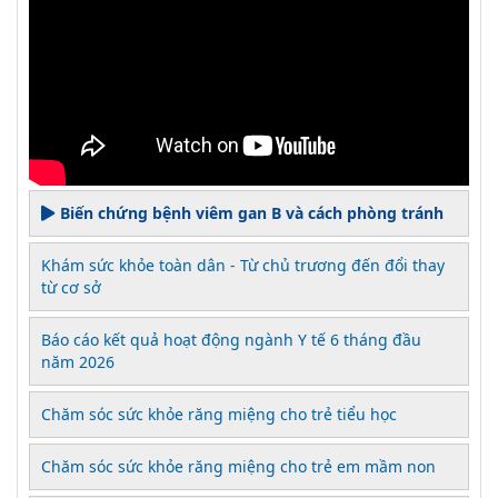
Biến chứng bệnh viêm gan B và cách phòng tránh
Khám sức khỏe toàn dân - Từ chủ trương đến đổi thay
từ cơ sở
Báo cáo kết quả hoạt động ngành Y tế 6 tháng đầu
năm 2026
Chăm sóc sức khỏe răng miệng cho trẻ tiểu học
Chăm sóc sức khỏe răng miệng cho trẻ em mầm non