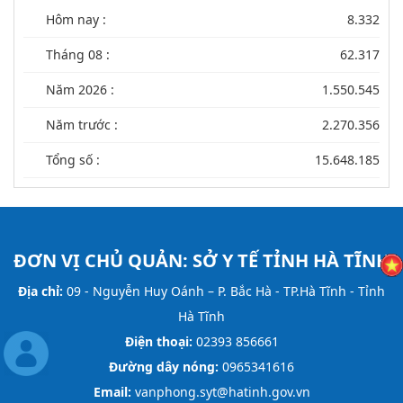
Hôm nay :
8.332
Tháng 08 :
62.317
Năm 2026 :
1.550.545
Năm trước :
2.270.356
Tổng số :
15.648.185
ĐƠN VỊ CHỦ QUẢN:
SỞ Y TẾ TỈNH HÀ TĨNH
Địa chỉ:
09 - Nguyễn Huy Oánh – P. Bắc Hà - TP.Hà Tĩnh - Tỉnh
Hà Tĩnh
Điện thoại:
02393 856661
Đường dây nóng:
0965341616
Email:
vanphong.syt@hatinh.gov.vn