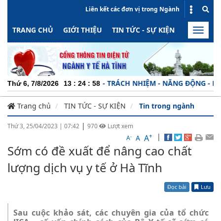
Liên kết các đơn vị trong Ngành
TRANG CHỦ
GIỚI THIỆU
TIN TỨC - SỰ KIỆN
HOẠT ĐỘN
Toggle
naviga
CHUYÊN NGHIỆP - TRÁCH NHIỆM - NĂNG ĐỘNG - MINH BẠC
Thứ 6, 7/8/2026
13
:
24
:
59
Trang chủ
TIN TỨC - SỰ KIỆN
Tin trong ngành
|
Thứ 3, 25/04/2023
|
07:42
970
Lượt xem
+
|
A
-
A
A
Sớm có đề xuất để nâng cao chất
lượng dịch vụ y tế ở Hà Tĩnh
Đọc bài
Lưu
Sau cuộc khảo sát, các chuyên gia của tổ chức