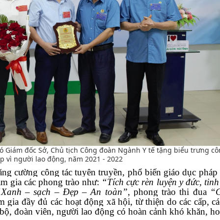
ó Giám đốc Sở, Chủ tịch Công đoàn Ngành Y tế tặng biểu trưng c
 vì người lao động, năm 2021 - 2022
ăng cường công tác tuyên truyền, phổ biến giáo dục pháp 
m gia các phong trào
như:
“Tích cực rèn luyện y đức, tinh
“Xanh – sạch – Đẹp – An toàn”
, phong trào thi đua
“G
m gia
đầy đủ các
hoạt động xã hội, từ thiện do các cấp, c
bộ, đoàn viên, người lao động
có hoàn cảnh khó khăn, ho