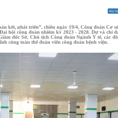
Xử lý kiến nghị - Khiếu nại tố cáo
Khác
Đọc b
àn kết
,
phát triển”, chiều ngày 1
9
/4, Công đoàn Cơ s
Đại hội công đoàn nhiệm kỳ 2023 - 2028. Dự và chỉ đ
Giám đốc Sở,
Chủ tịch Công đoàn Ngành Y tế, các đồ
h cùng toàn thể đoàn viên công đoàn bệnh viện.