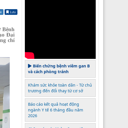
ài
Lưu
ở Bệnh
ạo Đại
ng chí
Biến chứng bệnh viêm gan B
và cách phòng tránh
Khám sức khỏe toàn dân - Từ chủ
trương đến đổi thay từ cơ sở
Báo cáo kết quả hoạt động
ngành Y tế 6 tháng đầu năm
2026