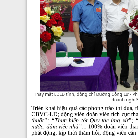
Thay mặt LĐLĐ tỉnh, đồng chí Đường Công Lự - Ph
doanh nghiệp
T
riển khai hiệu quả các phong trào thi đua
, t
CBVC-LĐ; động viên đoàn viên tích cực tha
thuật”
;
“Thực hiện tốt Quy tắc ứng xử”
;
nước, đảm việc nhà”
... 100% đoàn viên tha
phát động
, kịp thời
thăm hỏi, động viên cán 