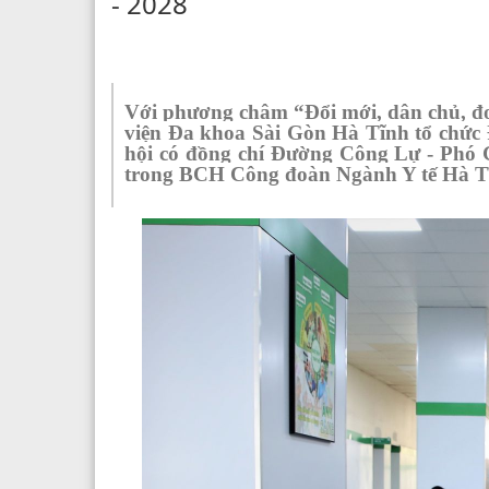
- 2028
Với
phương châm
“Đổi mới
,
dân chủ
,
đo
viện
Đa khoa Sài Gòn
Hà Tĩnh tổ chức 
hội có đồng chí Đường Công Lự -
Phó 
trong BCH Công đoàn Ngành Y tế Hà Tĩn