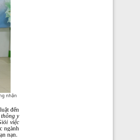
ông nhận
luật đến
 thông y
iỏi việc
ác ngành
ạn nạn
.