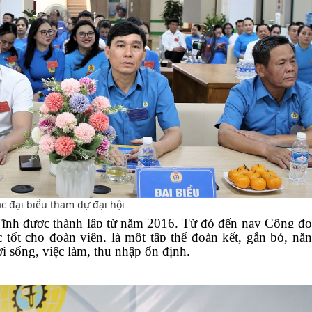
c đại biểu tham dự đại hội
ĩnh được thành lập từ năm 2016. Từ đó đến nay Công đ
tốt cho đoàn viên, là một tập thể đoàn kết, gắn bó, nă
ời sống, việc làm, thu nhập ổn định.