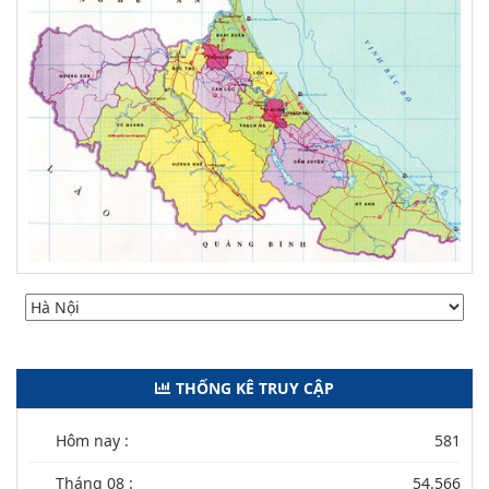
THỐNG KÊ TRUY CẬP
Hôm nay :
581
Tháng 08 :
54.566