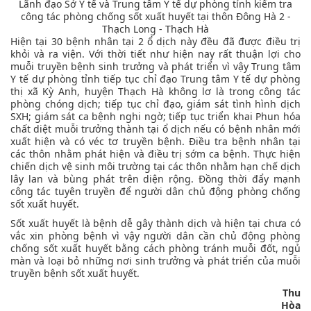
Lãnh đạo Sở Y tế và Trung tâm Y tế dự phòng tỉnh kiểm tra
công tác phòng chống sốt xuất huyết tại thôn Đông Hà 2 -
Thạch Long - Thạch Hà
Hiện tại 30 bệnh nhân tại 2 ổ dịch này đều đã được điều trị
khỏi và ra viện. Với thời tiết như hiện nay rất thuận lợi cho
muỗi truyền bệnh sinh trưởng và phát triển vì vậy Trung tâm
Y tế dự phòng tỉnh tiếp tục chỉ đạo Trung tâm Y tế dự phòng
thị xã Kỳ Anh, huyện Thạch Hà không lơ là trong công tác
phòng chóng dịch; tiếp tục chỉ đạo, giám sát tình hình dịch
SXH; giám sát ca bệnh nghi ngờ; tiếp tục triển khai Phun hóa
chất diệt muỗi trưởng thành tại ổ dịch nếu có bệnh nhân mới
xuất hiện và có véc tơ truyền bệnh. Điều tra bệnh nhân tại
các thôn nhằm phát hiện và điều trị sớm ca bệnh. Thực hiện
chiến dịch vệ sinh môi trường tại các thôn nhằm hạn chế dịch
lây lan và bùng phát trên diện rộng. Đồng thời đẩy mạnh
công tác tuyên truyền để người dân chủ động phòng chống
sốt xuất huyết.
Sốt xuất huyết là bệnh dễ gây thành dịch và hiện tại chưa có
vắc xin phòng bệnh vì vậy người dân cần chủ động phòng
chống sốt xuất huyết bằng cách phòng tránh muỗi đốt, ngủ
màn và loại bỏ những nơi sinh trưởng và phát triển của muỗi
truyền bệnh sốt xuất huyết.
Thu
Hòa