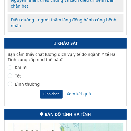
Nguyên nhân, triệu chứng và cách điều trị bệnh bàn
chân bẹt
Điều dưỡng - người thầm lặng đồng hành cùng bệnh
nhân
KHẢO SÁT
Bạn cảm thấy chất lượng dịch vụ y tế do ngành Y tế Hà
Tĩnh cung cấp như thế nào?
Rất tốt
Tốt
Bình thường
Xem kết quả
Bình chọn
BẢN ĐỒ TỈNH HÀ TĨNH