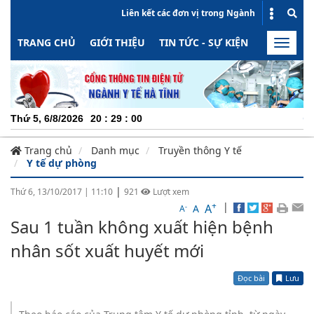
Liên kết các đơn vị trong Ngành
TRANG CHỦ
GIỚI THIỆU
TIN TỨC - SỰ KIỆN
HOẠT ĐỘN
Toggle
naviga
CHUYÊ
Thứ 5, 6/8/2026
20
:
29
:
01
Trang chủ
Danh mục
Truyền thông Y tế
Y tế dự phòng
|
Thứ 6, 13/10/2017
|
11:10
921
Lượt xem
+
|
A
-
A
A
Sau 1 tuần không xuất hiện bệnh
nhân sốt xuất huyết mới
Đọc bài
Lưu