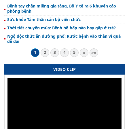
Bệnh tay chân miệng gia tăng, Bộ Y tế ra 6 khuyến cáo
phòng bệnh
Sức khỏe Tâm thần cán bộ viên chức
Thời tiết chuyển mùa: Bệnh hô hấp nào hay gặp ở trẻ?
Ngộ độc thức ăn đường phố: Rước bệnh vào thân vì quá
dễ dãi
1
2
3
4
5
»
»»
VIDEO CLIP