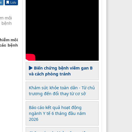
ài
Lưu
iễm môi
c bệnh
nhiễm môi
 các bệnh
Biến chứng bệnh viêm gan B
và cách phòng tránh
Khám sức khỏe toàn dân - Từ chủ
trương đến đổi thay từ cơ sở
Báo cáo kết quả hoạt động
ngành Y tế 6 tháng đầu năm
2026