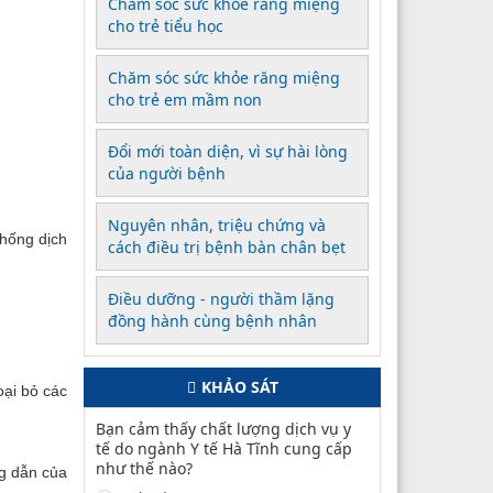
Chăm sóc sức khỏe răng miệng
cho trẻ tiểu học
Chăm sóc sức khỏe răng miệng
cho trẻ em mầm non
Đổi mới toàn diện, vì sự hài lòng
của người bệnh
Nguyên nhân, triệu chứng và
hống dịch
cách điều trị bệnh bàn chân bẹt
Điều dưỡng - người thầm lặng
đồng hành cùng bệnh nhân
KHẢO SÁT
oại bỏ các
Bạn cảm thấy chất lượng dịch vụ y
tế do ngành Y tế Hà Tĩnh cung cấp
như thế nào?
g dẫn của