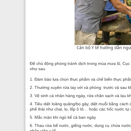
Cán bộ Y tế hướng dẫn ngườ
Để chủ động phòng tránh dịch trong mùa mưa lũ, Cục
như sau:
1. Đảm bảo lựa chọn thực phẩm và chế biến thực phẩm
2. Thường xuyên rửa tay với xà phòng trước và sau khi
3. Vệ sinh cá nhân hàng ngày, rửa chân sạch và lau kh
4. Tiêu diệt loăng quăng/bọ gậy, diệt muỗi bằng cách 
phế thải như chai, lọ, lốp ô tô… hoặc các hốc nước t
5. Mắc màn khi ngủ kể cả ban ngày
6. Thau rửa bể nước, giếng nước, dụng cụ chứa nước
nhân viên y tế