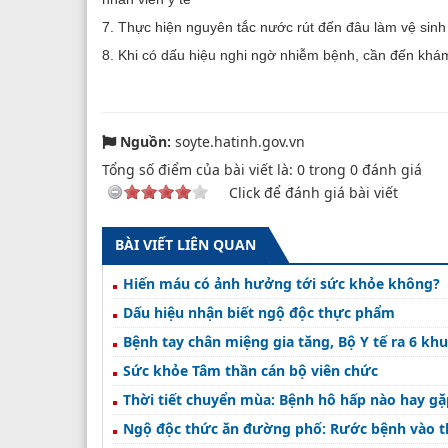
7. Thực hiện nguyên tắc nước rút đến đâu làm vệ sinh
8. Khi có dấu hiệu nghi ngờ nhiễm bệnh, cần đến khám v
Nguồn:
soyte.hatinh.gov.vn
Tổng số điểm của bài viết là:
0
trong
0
đánh giá
Click để đánh giá bài viết
BÀI VIẾT LIÊN QUAN
Hiến máu có ảnh hưởng tới sức khỏe không?
Dấu hiệu nhận biết ngộ độc thực phẩm
Bệnh tay chân miệng gia tăng, Bộ Y tế ra 6 k
Sức khỏe Tâm thần cán bộ viên chức
Thời tiết chuyển mùa: Bệnh hô hấp nào hay gặ
Ngộ độc thức ăn đường phố: Rước bệnh vào th