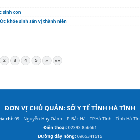
c sinh con
sức khỏe sinh sản vị thành niên
2
3
4
5
»
»»
ĐƠN VỊ CHỦ QUẢN:
SỞ Y TẾ TỈNH HÀ TĨNH
ịa chỉ:
09 - Nguyễn Huy Oánh – P. Bắc Hà - TP.Hà Tĩnh - Tỉnh Hà Tĩ
Điện thoại:
02393 856661
Đường dây nóng:
0965341616