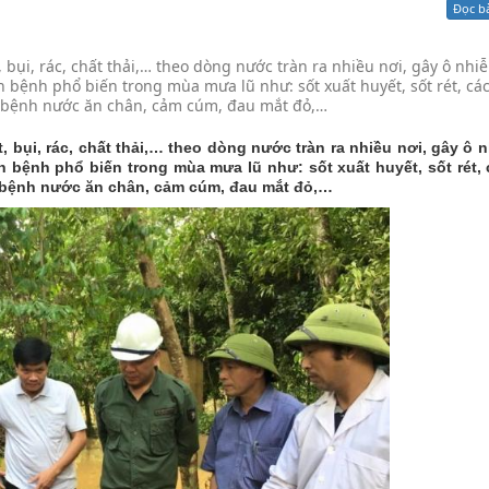
Đọc b
Xử lý kiến nghị - Khiếu nại tố cáo
Khác
t, bụi, rác, chất thải,… theo dòng nước tràn ra nhiều nơi, gây ô nh
 bệnh phổ biến trong mùa mưa lũ như: sốt xuất huyết, sốt rét, cá
y, bệnh nước ăn chân, cảm cúm, đau mắt đỏ,…
t, bụi, rác, chất thải,… theo dòng nước tràn ra nhiều nơi, gây ô 
 bệnh phổ biến trong mùa mưa lũ như: sốt xuất huyết, sốt rét,
y, bệnh nước ăn chân, cảm cúm, đau mắt đỏ,…