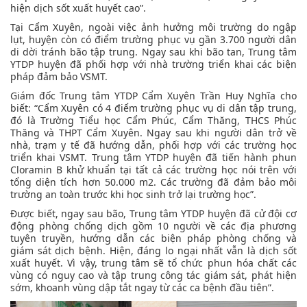
hiện dịch sốt xuất huyết cao”.
Tại Cẩm Xuyên, ngoài việc ảnh hưởng môi trường do ngập
lụt, huyện còn có điểm trường phục vụ gần 3.700 người dân
di dời tránh bão tập trung. Ngay sau khi bão tan, Trung tâm
YTDP huyện đã phối hợp với nhà trường triển khai các biện
pháp đảm bảo VSMT.
Giám đốc Trung tâm YTDP Cẩm Xuyên Trần Huy Nghĩa cho
biết: “Cẩm Xuyên có 4 điểm trường phục vụ di dân tập trung,
đó là Trường Tiểu học Cẩm Phúc, Cẩm Thăng, THCS Phúc
Thăng và THPT Cẩm Xuyên. Ngay sau khi người dân trở về
nhà, trạm y tế đã hướng dẫn, phối hợp với các trường học
triển khai VSMT. Trung tâm YTDP huyện đã tiến hành phun
Cloramin B khử khuẩn tại tất cả các trường học nói trên với
tổng diện tích hơn 50.000 m2. Các trường đã đảm bảo môi
trường an toàn trước khi học sinh trở lại trường học”.
Được biết, ngay sau bão, Trung tâm YTDP huyện đã cử đội cơ
động phòng chống dịch gồm 10 người về các địa phương
tuyên truyền, hướng dẫn các biện pháp phòng chống và
giám sát dịch bệnh. Hiện, đáng lo ngại nhất vẫn là dịch sốt
xuất huyết. Vì vậy, trung tâm sẽ tổ chức phun hóa chất các
vùng có nguy cao và tập trung công tác giám sát, phát hiện
sớm, khoanh vùng dập tắt ngay từ các ca bệnh đầu tiên”.