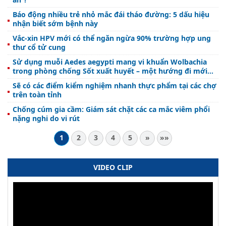
Báo động nhiều trẻ nhỏ mắc đái tháo đường: 5 dấu hiệu
nhận biết sớm bệnh này
Vắc-xin HPV mới có thể ngăn ngừa 90% trường hợp ung
thư cổ tử cung
Sử dụng muỗi Aedes aegypti mang vi khuẩn Wolbachia
trong phòng chống Sốt xuất huyết – một hướng đi mới
nhiều triển vọng
Sẽ có các điểm kiểm nghiệm nhanh thực phẩm tại các chợ
trên toàn tỉnh
Chống cúm gia cầm: Giám sát chặt các ca mắc viêm phổi
nặng nghi do vi rút
1
2
3
4
5
»
»»
VIDEO CLIP