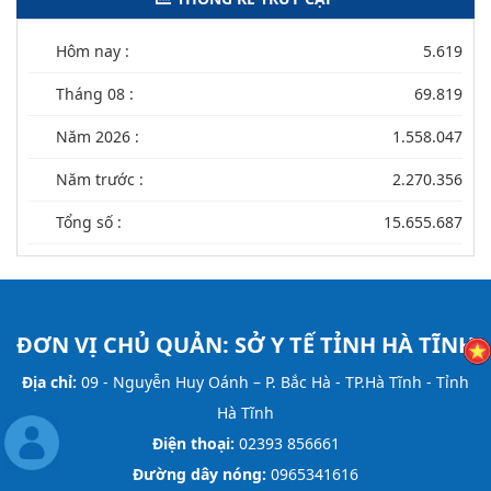
Hôm nay :
5.619
Tháng 08 :
69.819
Năm 2026 :
1.558.047
Năm trước :
2.270.356
Tổng số :
15.655.687
ĐƠN VỊ CHỦ QUẢN:
SỞ Y TẾ TỈNH HÀ TĨNH
Địa chỉ:
09 - Nguyễn Huy Oánh – P. Bắc Hà - TP.Hà Tĩnh - Tỉnh
Hà Tĩnh
Điện thoại:
02393 856661
Đường dây nóng:
0965341616