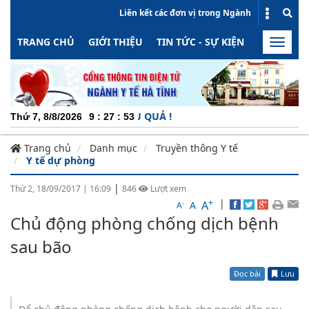
Liên kết các đơn vị trong Ngành
TRANG CHỦ
GIỚI THIỆU
TIN TỨC - SỰ KIỆN
HOẠT ĐỘN
Toggle
naviga
G - MINH BẠCH - HIỆU QUẢ !
Thứ 7, 8/8/2026
9
:
27
:
53
Trang chủ
Danh mục
Truyền thông Y tế
Y tế dự phòng
|
Thứ 2, 18/09/2017
|
16:09
846
Lượt xem
+
|
A
-
A
A
Chủ động phòng chống dịch bệnh
sau bão
Đọc bài
Lưu