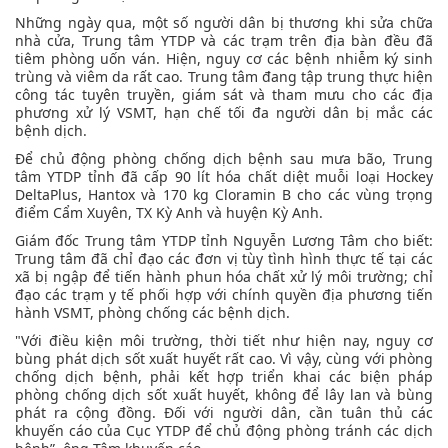
Những ngày qua, một số người dân bị thương khi sửa chữa
nhà cửa, Trung tâm YTDP và các trạm trên địa bàn đều đã
tiêm phòng uốn ván. Hiện, nguy cơ các bệnh nhiễm ký sinh
trùng và viêm da rất cao. Trung tâm đang tập trung thực hiện
công tác tuyên truyền, giám sát và tham mưu cho các địa
phương xử lý VSMT, hạn chế tối đa người dân bị mắc các
bệnh dịch.
Để chủ động phòng chống dịch bệnh sau mưa bão, Trung
tâm YTDP tỉnh đã cấp 90 lít hóa chất diệt muỗi loại Hockey
DeltaPlus, Hantox và 170 kg Cloramin B cho các vùng trọng
điểm Cẩm Xuyên, TX Kỳ Anh và huyện Kỳ Anh.
Giám đốc Trung tâm YTDP tỉnh Nguyễn Lương Tâm cho biết:
Trung tâm đã chỉ đạo các đơn vị tùy tình hình thực tế tại các
xã bị ngập để tiến hành phun hóa chất xử lý môi trường; chỉ
đạo các trạm y tế phối hợp với chính quyền địa phương tiến
hành VSMT, phòng chống các bệnh dịch.
"Với điều kiện môi trường, thời tiết như hiện nay, nguy cơ
bùng phát dịch sốt xuất huyết rất cao. Vì vậy, cùng với phòng
chống dịch bệnh, phải kết hợp triển khai các biện pháp
phòng chống dịch sốt xuất huyết, không để lây lan và bùng
phát ra cộng đồng. Đối với người dân, cần tuân thủ các
khuyến cáo của Cục YTDP để chủ động phòng tránh các dịch