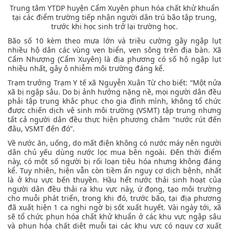
Trung tâm YTDP huyện Cẩm Xuyên phun hóa chất khử khuẩn
tại các điểm trường tiếp nhận người dân trú bão tập trung,
trước khi học sinh trở lại trường học.
Bão số 10 kèm theo mưa lớn và triều cường gây ngập lụt
nhiều hộ dân các vùng ven biển, ven sông trên địa bàn. Xã
Cẩm Nhượng (Cẩm Xuyên) là địa phương có số hộ ngập lụt
nhiều nhất, gây ô nhiễm môi trường đáng kể.
Trạm trưởng Trạm Y tế xã Nguyễn Xuân Từ cho biết: “Một nửa
xã bị ngập sâu. Do bị ảnh hưởng nặng nề, mọi người dân đều
phải tập trung khắc phục cho gia đình mình, không tổ chức
được chiến dịch vệ sinh môi trường (VSMT) tập trung nhưng
tất cả người dân đều thực hiện phương châm “nước rút đến
đâu, VSMT đến đó”.
Về nước ăn, uống, do mất điện không có nước máy nên người
dân chủ yếu dùng nước lọc mua bên ngoài. Đến thời điểm
này, có một số người bị rối loạn tiêu hóa nhưng không đáng
kể. Tuy nhiên, hiện vẫn còn tiềm ẩn nguy cơ dịch bệnh, nhất
là ở khu vực bến thuyền. Hầu hết nước thải sinh hoạt của
người dân đều thải ra khu vực này, ứ đọng, tạo môi trường
cho muỗi phát triển, trong khi đó, trước bão, tại địa phương
đã xuất hiện 1 ca nghi ngờ bị sốt xuất huyết. Vài ngày tới, xã
sẽ tổ chức phun hóa chất khử khuẩn ở các khu vực ngập sâu
và phun hóa chất diệt muỗi tại các khu vực có nguy cơ xuất