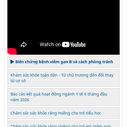
Biến chứng bệnh viêm gan B và cách phòng tránh
Khám sức khỏe toàn dân - Từ chủ trương đến đổi thay
từ cơ sở
Báo cáo kết quả hoạt động ngành Y tế 6 tháng đầu
năm 2026
Chăm sóc sức khỏe răng miệng cho trẻ tiểu học
Chăm sóc sức khỏe răng miệng cho trẻ em mầm non