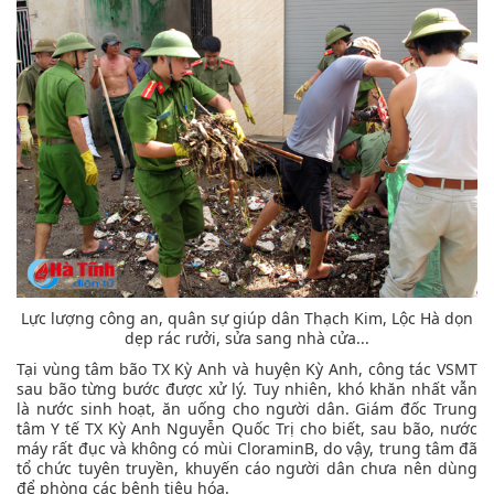
Lực lượng công an, quân sự giúp dân Thạch Kim, Lộc Hà dọn
dẹp rác rưởi, sửa sang nhà cửa...
Tại vùng tâm bão TX Kỳ Anh và huyện Kỳ Anh, công tác VSMT
sau bão từng bước được xử lý. Tuy nhiên, khó khăn nhất vẫn
là nước sinh hoạt, ăn uống cho người dân. Giám đốc Trung
tâm Y tế TX Kỳ Anh Nguyễn Quốc Trị cho biết, sau bão, nước
máy rất đục và không có mùi CloraminB, do vậy, trung tâm đã
tổ chức tuyên truyền, khuyến cáo người dân chưa nên dùng
để phòng các bệnh tiêu hóa.