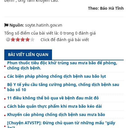
bệnh”, ông Tâm khuyến cáo.
Theo: Báo Hà Tĩnh
Nguồn:
soyte.hatinh.gov.vn
Tổng số điểm của bài viết là:
0
trong
0
đánh giá
Click để đánh giá bài viết
BÀI VIẾT LIÊN QUAN
Phun thuốc tiêu độc khử trùng sau mưa bão để phòng,
chống dịch bệnh.
Các biện pháp phòng chống dịch bệnh sau bão lụt
Bộ Y tế yêu cầu tăng cường phòng, chống dịch bệnh sau
bão số 10
11 điều không thể bỏ qua về bệnh đau mắt đỏ
Cách bảo quản thực phẩm khi mưa bão kéo dài
Khuyến cáo phòng chống dịch bệnh sau mưa bão
[Chuyện ATVSTP]: Đừng chủ quan từ những mẩu “giấy
ăn”!