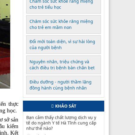
Chăm sóc sức khỏe răng miệng
cho trẻ tiểu học
Chăm sóc sức khỏe răng miệng
cho trẻ em mầm non
Đổi mới toàn diện, vì sự hài lòng
của người bệnh
Nguyên nhân, triệu chứng và
cách điều trị bệnh bàn chân bẹt
Điều dưỡng - người thầm lặng
đồng hành cùng bệnh nhân
iến thực
KHẢO SÁT
ờng học.
Bạn cảm thấy chất lượng dịch vụ y
ơ sở sản
tế do ngành Y tế Hà Tĩnh cung cấp
mẫu kiểm
như thế nào?
ịnh. Kết