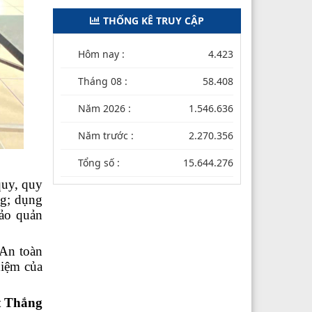
THỐNG KÊ TRUY CẬP
Hôm nay :
4.423
Tháng 08 :
58.408
Năm 2026 :
1.546.636
Năm trước :
2.270.356
Tổng số :
15.644.276
quy, quy
ng; dụng
bảo quản
 An toàn
iệm của
t Thắng