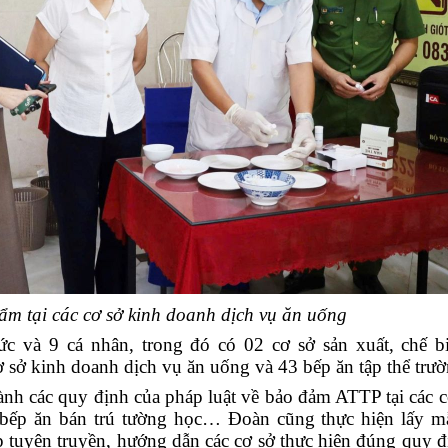
m tại các cơ sở kinh doanh dịch vụ ăn uống
ức và 9 cá nhân
, trong đó
có 02 cơ sở sản xuất, chế b
 sở kinh doanh dịch vụ ăn uống và 43 bếp ăn tập thể trư
ành các quy định của pháp luật về bảo đảm ATTP tại các c
c bếp ăn bán trú tường học… Đoàn cũng thực hiện lấy 
tuyên truyền, hướng dẫn các cơ sở thực hiện đúng quy đ