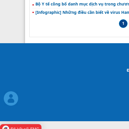
Bộ Y tế công bố danh mục dịch vụ trong chươ
[Infographic] Những điều cần biết về virus Ha
1
Đ
Đã kết nối EMC