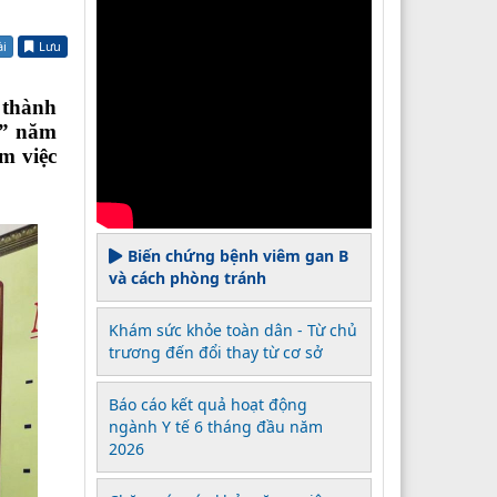
ài
Lưu
 thành
m” năm
m việc
Biến chứng bệnh viêm gan B
và cách phòng tránh
Khám sức khỏe toàn dân - Từ chủ
trương đến đổi thay từ cơ sở
Báo cáo kết quả hoạt động
ngành Y tế 6 tháng đầu năm
2026