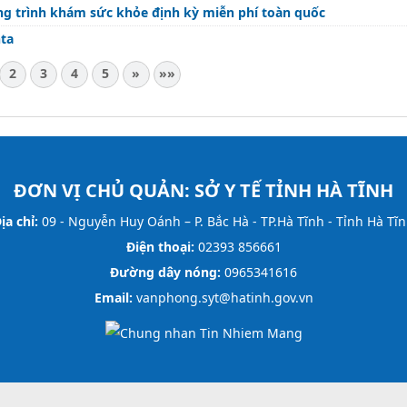
ng trình khám sức khỏe định kỳ miễn phí toàn quốc
nta
2
3
4
5
»
»»
ĐƠN VỊ CHỦ QUẢN:
SỞ Y TẾ TỈNH HÀ TĨNH
ịa chỉ:
09 - Nguyễn Huy Oánh – P. Bắc Hà - TP.Hà Tĩnh - Tỉnh Hà Tĩ
Điện thoại:
02393 856661
Đường dây nóng:
0965341616
Email:
vanphong.syt@hatinh.gov.vn