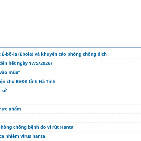
t Ê-bô-la (Ebola) và khuyến cáo phòng chống dịch
đến hết ngày 17/5/2026)
“vào mùa”
ện cho BVĐK tỉnh Hà Tĩnh
ơ sở
thực phẩm
 phòng chống bệnh do vi rút Hanta
 ca nhiễm virus hanta