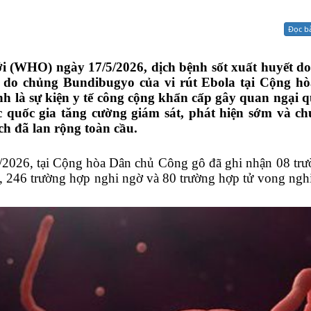
Xử lý kiến nghị - Khiếu nại tố cáo
Khác
Đọc b
ới (WHO) ngày 17/5/2026, dịch bệnh sốt xuất huyết do 
a) do chủng Bundibugyo của vi rút Ebola tại Cộng h
 là sự kiện y tế công cộng khẩn cấp gây quan ngại qu
c quốc gia tăng cường giám sát, phát hiện sớm và ch
ch đã lan rộng toàn cầu.
/2026, tại Cộng hòa Dân chủ Công gô đã ghi nhận 08 tr
 246 trường hợp nghi ngờ và 80 trường hợp tử vong ngh