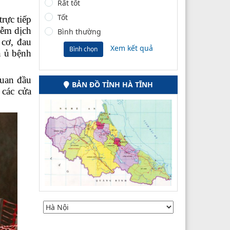
Rất tốt
Tốt
rực tiếp
iễm dịch
Bình thường
 cơ, đau
Xem kết quả
Bình chọn
n ủ bệnh
quan đầu
BẢN ĐỒ TỈNH HÀ TĨNH
 các cửa