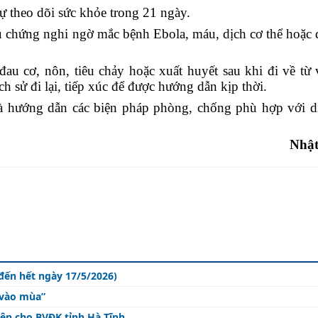
tự theo dõi sức khỏe trong 21 ngày.
iệu chứng nghi ngờ mắc bệnh Ebola, máu, dịch cơ thể hoặc
 đau cơ, nôn, tiêu chảy hoặc xuất huyết sau khi đi về từ
ch sử đi lại, tiếp xúc để được hướng dẫn kịp thời.
 và hướng dẫn các biện pháp phòng, chống phù hợp với d
Nhậ
đến hết ngày 17/5/2026)
“vào mùa”
ện cho BVĐK tỉnh Hà Tĩnh