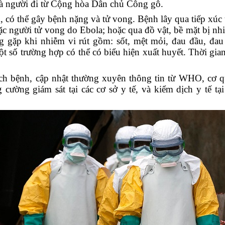
 là người đi từ Cộng hòa Dân chủ Công gô.
có thể gây bệnh nặng và tử vong. Bệnh lây qua tiếp xúc t
ặc người tử vong do Ebola; hoặc qua đồ vật, bề mặt bị nh
g gặp khi nhiễm vi rút gồm: sốt, mệt mỏi, đau đầu, đau
ột số trường hợp có thể có biểu hiện xuất huyết. Thời gia
dịch bệnh, cập nhật thường xuyên thông tin từ WHO, cơ 
 cường giám sát tại các cơ sở y tế, và kiểm dịch y tế tại