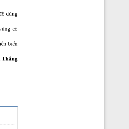
 đồ dùng
 vùng có
iễn biến
t Thắng