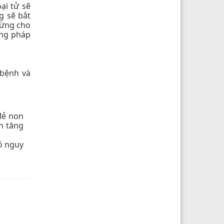
ại tử sẽ
g sẽ bắt
gừng cho
ơng pháp
 bệnh và
đẻ non
n tăng
có nguy