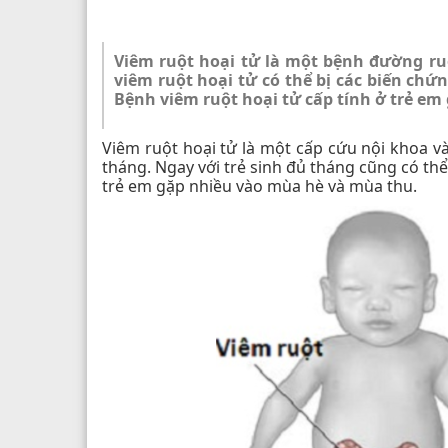
Viêm ruột hoại tử là một bệnh đường ruộ
viêm ruột hoại tử có thể bị các biến chứ
Bệnh viêm ruột hoại tử cấp tính ở trẻ e
Viêm ruột hoại tử là một cấp cứu nội khoa v
tháng. Ngay với trẻ sinh đủ tháng cũng có th
trẻ em gặp nhiều vào mùa hè và mùa thu.