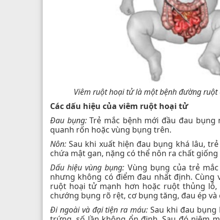
Viêm ruột hoại tử là một bệnh đường ruột 
Các dấu hiệu của viêm ruột hoại tử
Đau bụng:
Trẻ mắc bệnh mới đầu đau bụng n
quanh rốn hoặc vùng bụng trên.
Nôn:
Sau khi xuất hiện đau bụng khá lâu, trẻ
chứa mật gan, nặng có thể nôn ra chất giống
Dấu hiệu vùng bụng:
Vùng bụng của trẻ mắc 
nhưng không có điểm đau nhất định. Cùng vớ
ruột hoại tử mạnh hơn hoặc ruột thủng lỗ,
chướng bụng rõ rệt, cơ bụng tăng, đau ép và 
Đi ngoài và đại tiện ra máu:
Sau khi đau bụng k
trứng, số lần không ổn định. Sau đó niêm 