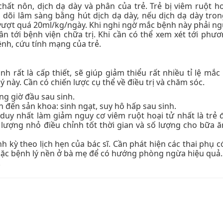
hất nôn, dịch dạ dày và phân của trẻ. Trẻ bị viêm ruột ho
dõi lâm sàng bằng hút dịch dạ dày, nếu dịch dạ dày tron
c vượt quá 20ml/kg/ngày. Khi nghi ngờ mắc bệnh này phải n
n tới bệnh viện chữa trị. Khi cần có thể xem xét tới phư
ệnh, cứu tính mạng của trẻ.
 rất là cấp thiết, sẽ giúp giảm thiểu rất nhiều tỉ lệ mắc
 này. Cần có chiến lược cụ thể về điều trị và chăm sóc.
g giờ đầu sau sinh.
n đến sản khoa: sinh ngạt, suy hô hấp sau sinh.
duy nhất làm giảm nguy cơ viêm ruột hoại tử nhất là trẻ 
 lượng nhỏ điều chỉnh tốt thời gian và số lượng cho bữa ă
 kỳ theo lịch hẹn của bác sĩ. Cần phát hiện các thai phụ 
 hoặc bệnh lý nền ở bà mẹ để có hướng phòng ngừa hiệu quả.
.