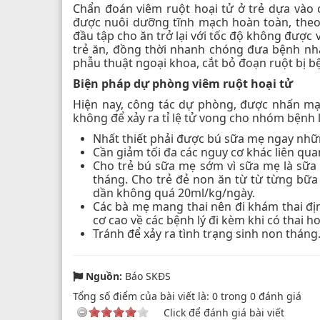
Chẩn đoán viêm ruột hoại tử ở trẻ dựa vào c
được nuôi dưỡng tĩnh mạch hoàn toàn, theo 
đầu tập cho ăn trở lại với tốc độ không đượ
trẻ ăn, đồng thời nhanh chóng đưa bệnh nhâ
phẫu thuật ngoại khoa, cắt bỏ đoạn ruột bị b
Biện pháp dự phòng viêm ruột hoại tử
Hiện nay, công tác dự phòng, được nhấn mạnh
không để xảy ra tỉ lệ tử vong cho nhóm bệnh lý
Nhất thiết phải được bú sữa mẹ ngay nhữn
Cần giảm tối đa các nguy cơ khác liên qua
Cho trẻ bú sữa mẹ sớm vì sữa mẹ là sữa 
tháng. Cho trẻ đẻ non ăn từ từ từng bữa
dần không quá 20ml/kg/ngày.
Các bà mẹ mang thai nên đi khám thai định
cơ cao về các bệnh lý đi kèm khi có thai
Tránh để xảy ra tình trạng sinh non tháng
Nguồn:
Báo SKĐS
Tổng số điểm của bài viết là:
0
trong
0
đánh giá
Click để đánh giá bài viết