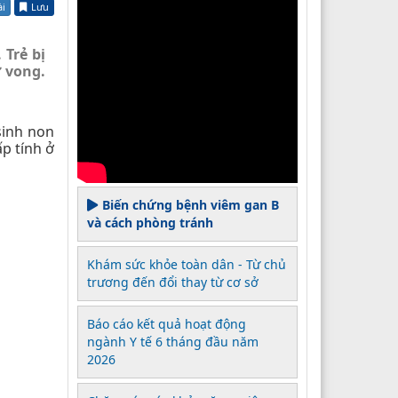
ài
Lưu
 Trẻ bị
ử vong.
sinh non
ấp tính ở
Biến chứng bệnh viêm gan B
và cách phòng tránh
Khám sức khỏe toàn dân - Từ chủ
trương đến đổi thay từ cơ sở
Báo cáo kết quả hoạt động
ngành Y tế 6 tháng đầu năm
2026