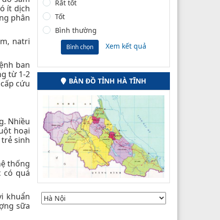
Rất tốt
 ít dịch
Tốt
ưng phân
Bình thường
m, natri
Xem kết quả
Bình chọn
bệnh ban
g từ 1-2
BẢN ĐỒ TỈNH HÀ TĨNH
 cấp cứu
g. Nhiều
uột hoại
trẻ sinh
hệ thống
c có quá
vi khuẩn
ượng sữa