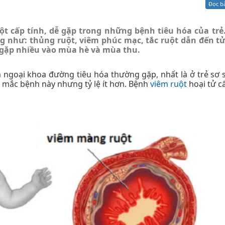
Đọc b
Xử lý kiến nghị - Khiếu nại tố cáo
Khác
t cấp tính, dễ gặp trong những bệnh tiêu hóa của trẻ.
ng như: thủng ruột, viêm phúc mạc, tắc ruột dẫn đến t
m gặp nhiều vào mùa hè và mùa thu.
à ngoại khoa đường tiêu hóa thường gặp, nhất là ở trẻ sơ 
ể mắc bệnh này nhưng tỷ lệ ít hơn. Bệnh
viêm ruột
hoại tử c