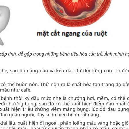
cấp tính, dễ gặp trong những bệnh tiêu hóa của trẻ. Ảnh minh h
hẹ, sau đó nặng dần và kéo dài, dữ dội từng cơn. Thườ
 có thể buồn nôn. Thứ nôn ra là chất hòa tan trong dạ dày
 màu như cafe.
bệnh thời kỳ đầu mức nhẹ là chướng hơi, mềm, có thể 
i chướng bụng, sau đó có thể xuất hiện điểm đau nhất đ
 xuất hiện triệu chứng viêm màng bụng, lúc đó đau bụng
đau quặn người, đây là tín hiệu bệnh rất nặng.
há lâu, xuất hiện đi ngoài, phân loãng màu vàng hoặc gi
mạc chảy máu, hoại tử chuyển thành phân có máu, có mà