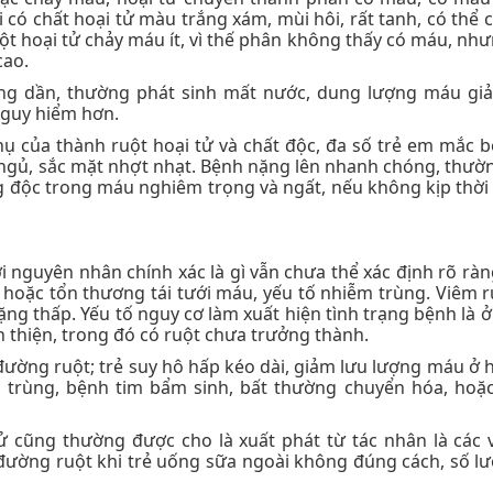
ó chất hoại tử màu trắng xám, mùi hôi, rất tanh, có thể có
t hoại tử chảy máu ít, vì thế phân không thấy có máu, nh
cao.
ặng dần, thường phát sinh mất nước, dung lượng máu giả
 nguy hiểm hơn.
ụ của thành ruột hoại tử và chất độc, đa số trẻ em mắc 
m ngủ, sắc mặt nhợt nhạt. Bệnh nặng lên nhanh chóng, thườn
ng độc trong máu nghiêm trọng và ngất, nếu không kịp thời
ởi nguyên nhân chính xác là gì vẫn chưa thể xác định rõ ràn
hoặc tổn thương tái tưới máu, yếu tố nhiễm trùng. Viêm r
ng thấp. Yếu tố nguy cơ làm xuất hiện tình trạng bệnh là ở 
 thiện, trong đó có ruột chưa trưởng thành.
đường ruột; trẻ suy hô hấp kéo dài, giảm lưu lượng máu ở 
m trùng, bệnh tim bẩm sinh, bất thường chuyển hóa, hoặ
tử cũng thường được cho là xuất phát từ tác nhân là các 
 đường ruột khi trẻ uống sữa ngoài không đúng cách, số l