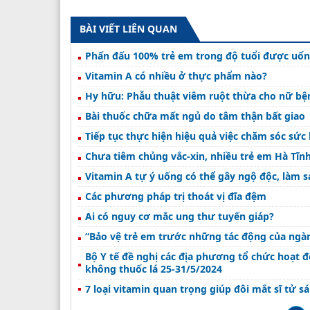
BÀI VIẾT LIÊN QUAN
Phấn đấu 100% trẻ em trong độ tuổi được uốn
Vitamin A có nhiều ở thực phẩm nào?
Hy hữu: Phẫu thuật viêm ruột thừa cho nữ bện
Bài thuốc chữa mất ngủ do tâm thận bất giao
Tiếp tục thực hiện hiệu quả việc chăm sóc sức
Chưa tiêm chủng vắc-xin, nhiều trẻ em Hà Tĩn
Vitamin A tự ý uống có thể gây ngộ độc, làm s
Các phương pháp trị thoát vị đĩa đệm
Ai có nguy cơ mắc ung thư tuyến giáp?
“Bảo vệ trẻ em trước những tác động của ngàn
Bộ Y tế đề nghị các địa phương tổ chức hoạt 
không thuốc lá 25-31/5/2024
7 loại vitamin quan trọng giúp đôi mắt sĩ tử 