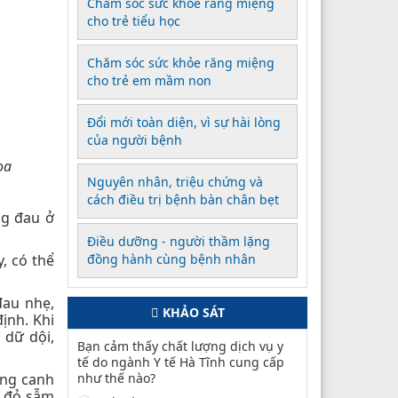
Chăm sóc sức khỏe răng miệng
cho trẻ tiểu học
Chăm sóc sức khỏe răng miệng
cho trẻ em mầm non
Đổi mới toàn diện, vì sự hài lòng
của người bệnh
ọa
Nguyên nhân, triệu chứng và
cách điều trị bệnh bàn chân bẹt
ng đau ở
Điều dưỡng - người thầm lặng
, có thể
đồng hành cùng bệnh nhân
đau nhẹ,
KHẢO SÁT
ịnh. Khi
 dữ dội,
Bạn cảm thấy chất lượng dịch vụ y
tế do ngành Y tế Hà Tĩnh cung cấp
ống canh
như thế nào?
u đỏ sẫm