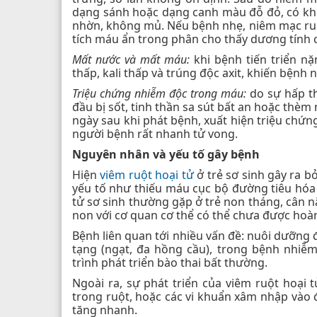
dạng sánh hoặc dạng canh màu đỗ đỏ, có khi c
nhờn, không mủ. Nếu bệnh nhẹ, niêm mạc ruộ
tích máu ẩn trong phân cho thấy dương tính 
Mất nước và mất máu:
khi bệnh tiến triển n
thấp, kali thấp và trúng độc axit, khiến bệnh
Triệu chứng nhiễm độc trong máu:
do sự hấp th
đầu bị sốt, tinh thần sa sút bất an hoặc thè
ngày sau khi phát bệnh, xuất hiện triệu chứ
người bệnh rất nhanh tử vong.
Nguyên nhân và yếu tố gây bệnh
Hiện
viêm ruột hoại tử
ở trẻ sơ sinh gây ra b
yếu tố như thiếu máu cục bộ đường tiêu hóa 
tử sơ sinh thường gặp ở trẻ non tháng, cân nặ
non với cơ quan cơ thể có thể chưa được hoàn
Bệnh liên quan tới nhiều vấn đề: nuôi dưỡng 
tạng (ngạt, đa hồng cầu), trong bệnh nhiễ
trình phát triển bào thai bất thường.
Ngoài ra, sự phát triển của viêm ruột hoại 
trong ruột, hoặc các vi khuẩn xâm nhập vào
tăng nhanh.