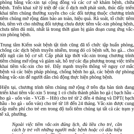
phòng bằng vắc-xin tại cộng đồng và các cơ sở khám bệnh, chữa
bệnh. Triển khai xử lý triệt để các ổ dịch mới phát sinh, thúc đẩy triển
khai tiêm chủng thường xuyên cho các đối tượng thuộc chương trình
tiêm chủng mở rộng đảm bảo an toàn, hiệu quả. Rà soát, tổ chức tiêm
bù, tiêm vét cho những đối tượng chưa được tiêm vắc-xin phòng bệnh,
chưa tiêm đủ mũi, nhất là trong thời gian bị gián đoạn cung ứng vắc-
xin phòng bệnh.
Trung tâm Kiểm soát bệnh tật tỉnh cũng đã tổ chức tập huấn phòng,
chống các dịch bệnh truyền nhiễm, trong đó có bệnh sởi, ho gà... cho
đội ngũ cán bộ cơ sở. Cấp phát kịp thời vắc-xin trong chương trình
tiêm chủng mở rộng và giám sát, hỗ trợ các địa phương trong việc triển
khai tiêm vắc-xin cho trẻ. Đẩy mạnh truyền thông về nguy cơ mắc
bệnh và các biện pháp phòng, chống bệnh ho gà, các bệnh dự phòng
bằng vắc-xin để người dân chủ động thực hiện phòng bệnh.
Hiện tại, chương trình tiêm chủng mở rộng ở trên địa bàn tỉnh đang
triển khai tiêm vắc-xin 5 trong 1 có chứa thành phần ho gà ( bạch hầu -
ho gà - uốn ván - VGB – Hib) cho trẻ từ 2 đến 4 tháng và DPT( bạch
hầu - ho gà - uốn ván) cho trẻ từ 18 đến 24 tháng. Vắc-xin được cung
cấp miễn phí cho trẻ em trong độ tuổi tiêm chủng tại tất cả các trạm y
tế xã, phường.
Ngoài việc tiêm vắc-xin đúng lịch, đủ liều cho trẻ, cần
cách ly trẻ với những người mắc bệnh hoặc có dấu hiệu