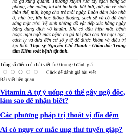
ho gà xung quanh. Thường xuyên rửa tay sạch bằng xà
phòng, che miệng lại khi ho hoặc hắt hơi, giữ gìn vệ sinh
thân thể, mũi, họng cho trẻ mỗi ngày. Luôn đảm bảo nhà
ở, nhà trẻ, lớp học thông thoáng, sạch sẽ và có đủ ánh
sáng mặt trời. Vệ sinh những đồ vật tiếp xúc hằng ngày
bằng dung dịch vô khuẩn. Khi có dấu hiệu mắc bệnh
hoặc nghi ngờ mắc bệnh ho gà thì phải cho trẻ nghỉ học,
cách ly và đưa đến cơ sở y tế để được khám và điều trị
kịp thời.
Thạc sỹ Nguyễn Chí Thanh - Giám đốc Trung
tâm Kiểm soát bệnh tật tỉnh.
Tổng số điểm của bài viết là:
0
trong
0
đánh giá
Click để đánh giá bài viết
Bài viết liên quan
Vitamin A tự ý uống có thể gây ngộ độc,
làm sao để nhận biết?
Các phương pháp trị thoát vị đĩa đệm
Ai có nguy cơ mắc ung thư tuyến giáp?