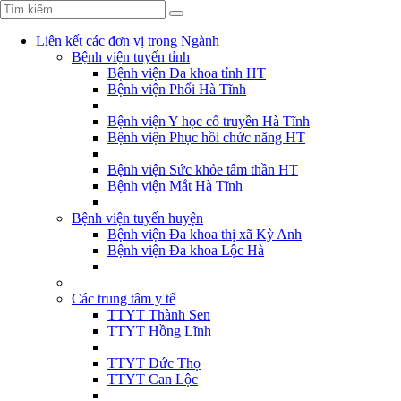
Liên kết các đơn vị trong Ngành
Bệnh viện tuyến tỉnh
Bệnh viện Đa khoa tỉnh HT
Bệnh viện Phổi Hà Tĩnh
Bệnh viện Y học cổ truyền Hà Tĩnh
Bệnh viện Phục hồi chức năng HT
Bệnh viện Sức khỏe tâm thần HT
Bệnh viện Mắt Hà Tĩnh
Bệnh viện tuyến huyện
Bệnh viện Đa khoa thị xã Kỳ Anh
Bệnh viện Đa khoa Lộc Hà
Các trung tâm y tế
TTYT Thành Sen
TTYT Hồng Lĩnh
TTYT Đức Thọ
TTYT Can Lộc