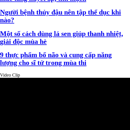
Người bệnh thủy đậu nên tập thể dục khi
nào?
Một số cách dùng lá sen giúp thanh nhiệt,
giải độc mùa hè
9 thực phẩm bổ não và cung cấp năng
lượng cho sĩ tử trong mùa thi
Video Clip