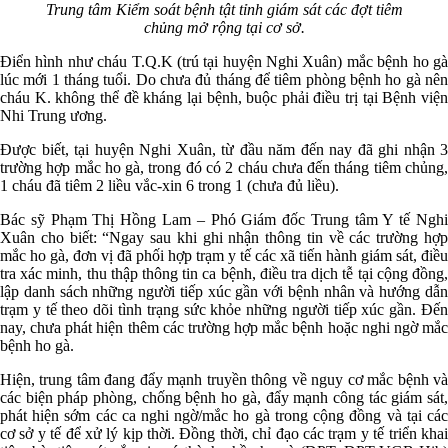
Trung tâm Kiểm soát bệnh tật tỉnh giám sát các đợt tiêm
chủng mở rộng tại cơ sở.
Điển hình như cháu T.Q.K (trú tại huyện Nghi Xuân) mắc bệnh ho gà
lúc mới 1 tháng tuổi. Do chưa đủ tháng để tiêm phòng bệnh ho gà nên
cháu K. không thể đề kháng lại bệnh, buộc phải điều trị tại Bệnh viện
Nhi Trung ương.
Được biết, tại huyện Nghi Xuân, từ đầu năm đến nay đã ghi nhận 3
trường hợp mắc ho gà, trong đó có 2 cháu chưa đến tháng tiêm chủng,
1 cháu đã tiêm 2 liều vắc-xin 6 trong 1 (chưa đủ liều).
Bác sỹ Phạm Thị Hồng Lam – Phó Giám đốc Trung tâm Y tế Nghi
Xuân cho biết: “Ngay sau khi ghi nhận thông tin về các trường hợp
mắc ho gà, đơn vị đã phối hợp trạm y tế các xã tiến hành giám sát, điều
tra xác minh, thu thập thông tin ca bệnh, điều tra dịch tễ tại cộng đồng,
lập danh sách những người tiếp xúc gần với bệnh nhân và hướng dẫn
trạm y tế theo dõi tình trạng sức khỏe những người tiếp xúc gần. Đến
nay, chưa phát hiện thêm các trường hợp mắc bệnh hoặc nghi ngờ mắc
bệnh ho gà.
Hiện, trung tâm đang đẩy mạnh truyền thông về nguy cơ mắc bệnh và
các biện pháp phòng, chống bệnh ho gà, đẩy mạnh công tác giám sát,
phát hiện sớm các ca nghi ngờ/mắc ho gà trong cộng đồng và tại các
cơ sở y tế để xử lý kịp thời. Đồng thời, chỉ đạo các trạm y tế triển khai