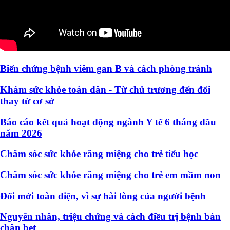
Biến chứng bệnh viêm gan B và cách phòng tránh
Khám sức khỏe toàn dân - Từ chủ trương đến đổi
thay từ cơ sở
Báo cáo kết quả hoạt động ngành Y tế 6 tháng đầu
năm 2026
Chăm sóc sức khỏe răng miệng cho trẻ tiểu học
Chăm sóc sức khỏe răng miệng cho trẻ em mầm non
Đổi mới toàn diện, vì sự hài lòng của người bệnh
Nguyên nhân, triệu chứng và cách điều trị bệnh bàn
chân bẹt