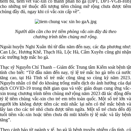
tiêm bù, tiêm vét vắc-xin có thành phần ho gà (DPT, DPT-VGB-Hib)
cho những trẻ thuộc đối tượng tiêm chủng mở rộng chưa được tiêm
chủng đầy đủ, ngay khi có vắc-xin cấp về”.
Người dân cần cho trẻ tiêm phòng vắc-xin đầy đủ theo
chương trình tiêm chủng mở rộng.
Ngoài huyện Nghi Xuân thì từ đầu năm đến nay, các địa phương như:
Can Lộc, Hương Khê, Thạch Hà, Lộc Hà, Cẩm Xuyên cũng ghi nhận
các trường hợp mắc ho gà.
Thạc sỹ Nguyễn Chí Thanh – Giám đốc Trung tâm Kiểm soát bệnh tật
tỉnh cho biết: “Từ đầu năm đến nay, tỷ lệ trẻ mắc ho gà trên cả nước
tăng cao, tại Hà Tĩnh số trẻ mắc cũng tăng so cùng kỳ năm 2023.
Nguyên nhân có thể do khoảng trống miễn dịch do ảnh hưởng của đại
dịch COVID-19 trong thời gian qua và việc gián đoạn cung ứng vắc-
xin trong chương trình tiêm chủng mở rộng năm 2023 đã tác động đến
tỷ lệ tiêm chủng vắc-xin cho trẻ em trên toàn quốc. Một số trẻ lớn và
người lớn không được tiêm các mũi nhắc lại nên có thể mắc bệnh và
lây lan cho các trẻ nhỏ chưa được tiêm ngừa. Một số trẻ chưa đến độ
tuổi tiêm vắc-xin hoặc tiêm chưa đủ mũi khiến tỷ lệ mắc và lây bệnh
tăng”.
Theo cảnh báo từ ngành y tế, ho gà là bệnh truyền nhiễm cấp tính, có