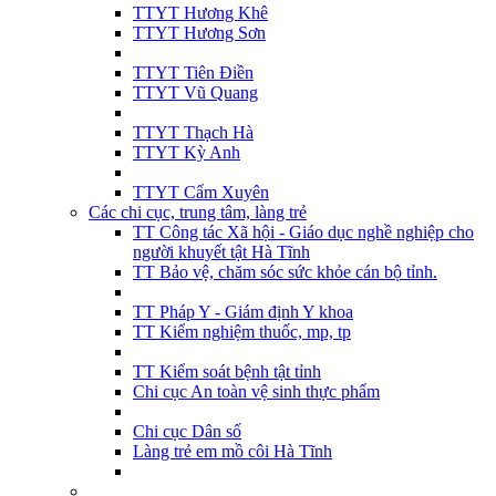
TTYT Hương Khê
TTYT Hương Sơn
TTYT Tiên Điền
TTYT Vũ Quang
TTYT Thạch Hà
TTYT Kỳ Anh
TTYT Cẩm Xuyên
Các chi cục, trung tâm, làng trẻ
TT Công tác Xã hội - Giáo dục nghề nghiệp cho
người khuyết tật Hà Tĩnh
TT Bảo vệ, chăm sóc sức khỏe cán bộ tỉnh.
TT Pháp Y - Giám định Y khoa
TT Kiểm nghiệm thuốc, mp, tp
TT Kiểm soát bệnh tật tỉnh
Chi cục An toàn vệ sinh thực phẩm
Chi cục Dân số
Làng trẻ em mồ côi Hà Tĩnh