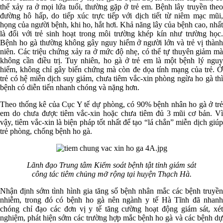
thể xảy ra ở mọi lứa tuổi, thường gặp ở trẻ em. Bệnh lây truyền theo
đường hô hấp, do tiếp xúc trực tiếp với dịch tiết từ niêm mạc mũi,
họng của người bệnh, khi ho, hắt hơi. Khả năng lây của bệnh cao, nhất
là đối với trẻ sinh hoạt trong môi trường khép kín như trường học.
Bệnh ho gà thường không gây nguy hiểm ở người lớn và trẻ vị thành
niên. Các triệu chứng xảy ra ở mức độ nhẹ, có thể tự thuyên giảm mà
không cần điều trị. Tuy nhiên, ho gà ở trẻ em là một bệnh lý nguy
hiểm, không chỉ gây biến chứng mà còn đe dọa tính mạng của trẻ. Ở
trẻ có hệ miễn dịch suy giảm, chưa tiêm vắc-xin phòng ngừa ho gà thì
bệnh có diễn tiến nhanh chóng và nặng hơn.
Theo thống kê của Cục Y tế dự phòng, có 90% bệnh nhân ho gà ở trẻ
em do chưa được tiêm vắc-xin hoặc chưa tiêm đủ 3 mũi cơ bản. Vì
vậy, tiêm vắc-xin là biện pháp tốt nhất để tạo “lá chắn” miễn dịch giúp
trẻ phòng, chống bệnh ho gà.
Lãnh đạo Trung tâm Kiểm soát bệnh tật tỉnh giám sát
công tác tiêm chủng mở rộng tại huyện Thạch Hà.
Nhận định sớm tình hình gia tăng số bệnh nhân mắc các bệnh truyền
nhiễm, trong đó có bệnh ho gà nên ngành y tế Hà Tĩnh đã nhanh
chóng chỉ đạo các đơn vị y tế tăng cường hoạt động giám sát, xét
nghiệm, phát hiện sớm các trường hợp mắc bệnh ho gà và các bệnh dự