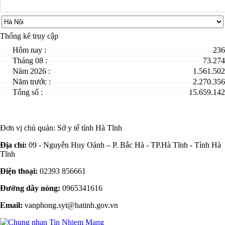
Thống kê truy cập
Hôm nay :
236
Tháng 08 :
73.274
Năm 2026 :
1.561.502
Năm trước :
2.270.356
Tổng số :
15.659.142
Đơn vị chủ quản:
Sở y tế tỉnh Hà Tĩnh
Địa chỉ:
09 - Nguyễn Huy Oánh – P. Bắc Hà - TP.Hà Tĩnh - Tỉnh Hà
Tĩnh
Điện thoại:
02393 856661
Đường dây nóng:
0965341616
Email:
vanphong.syt@hatinh.gov.vn