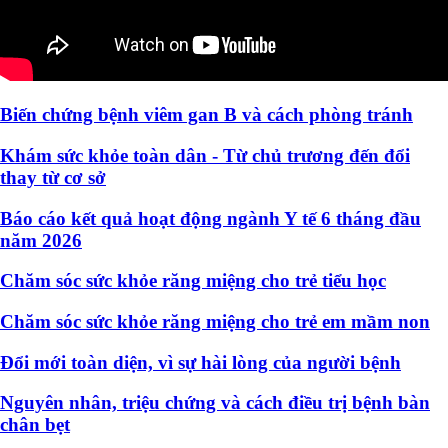
Biến chứng bệnh viêm gan B và cách phòng tránh
Khám sức khỏe toàn dân - Từ chủ trương đến đổi
thay từ cơ sở
Báo cáo kết quả hoạt động ngành Y tế 6 tháng đầu
năm 2026
Chăm sóc sức khỏe răng miệng cho trẻ tiểu học
Chăm sóc sức khỏe răng miệng cho trẻ em mầm non
Đổi mới toàn diện, vì sự hài lòng của người bệnh
Nguyên nhân, triệu chứng và cách điều trị bệnh bàn
chân bẹt