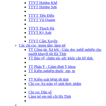
TTYT Hương Khê
TTYT Hương Sơn
TTYT Tiên Điền
TTYT Vũ Quang
TTYT Thạch Hà
TTYT Kỳ Anh
TTYT Cẩm Xuyên
Các chi cục, trung tâm, làng trẻ
TT Công tác Xã hội - Giáo dục nghề nghiệp cho
người khuyết tật Hà Tĩnh
TT Bảo vệ, chăm sóc sức khỏe cán bộ tỉnh.
TT Pháp Y - Giám định Y khoa
TT Kiểm nghiệm thuốc, mp, tp
TT Kiểm soát bệnh tật tỉnh
Chi cục An toàn vệ sinh thực phẩm
Chi cục Dân số
Làng trẻ em mồ côi Hà Tĩnh