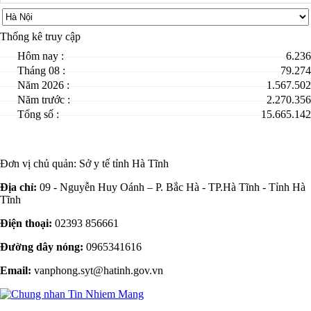
Thống kê truy cập
Hôm nay :
6.236
Tháng 08 :
79.274
Năm 2026 :
1.567.502
Năm trước :
2.270.356
Tổng số :
15.665.142
Đơn vị chủ quản:
Sở y tế tỉnh Hà Tĩnh
Địa chỉ:
09 - Nguyễn Huy Oánh – P. Bắc Hà - TP.Hà Tĩnh - Tỉnh Hà
Tĩnh
Điện thoại:
02393 856661
Đường dây nóng:
0965341616
Email:
vanphong.syt@hatinh.gov.vn