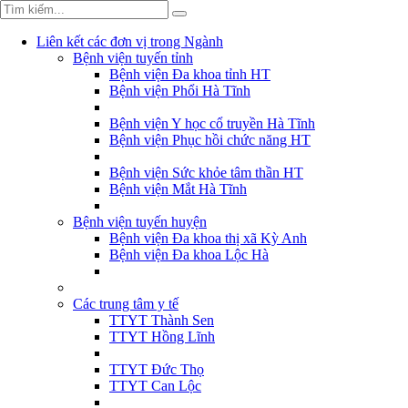
Liên kết các đơn vị trong Ngành
Bệnh viện tuyến tỉnh
Bệnh viện Đa khoa tỉnh HT
Bệnh viện Phổi Hà Tĩnh
Bệnh viện Y học cổ truyền Hà Tĩnh
Bệnh viện Phục hồi chức năng HT
Bệnh viện Sức khỏe tâm thần HT
Bệnh viện Mắt Hà Tĩnh
Bệnh viện tuyến huyện
Bệnh viện Đa khoa thị xã Kỳ Anh
Bệnh viện Đa khoa Lộc Hà
Các trung tâm y tế
TTYT Thành Sen
TTYT Hồng Lĩnh
TTYT Đức Thọ
TTYT Can Lộc