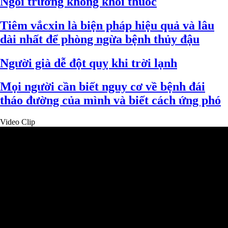
Ngôi trường không khói thuốc
Tiêm vắcxin là biện pháp hiệu quả và lâu
dài nhất để phòng ngừa bệnh thủy đậu
Người già dễ đột quỵ khi trời lạnh
Mọi người cần biết nguy cơ về bệnh đái
tháo đường của mình và biết cách ứng phó
Video Clip