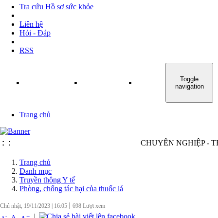
Tra cứu Hồ sơ sức khỏe
Liên hệ
Hỏi - Đáp
RSS
Toggle
TRANG CHỦ
GIỚI THIỆU
TIN TỨC - SỰ KIỆN
navigation
Trang chủ
:
:
CHUYÊN NGHIỆP - TRÁC
Trang chủ
Danh mục
Truyền thông Y tế
Phòng, chống tác hại của thuốc lá
|
Chủ nhật, 19/11/2023
|
16:05
698
Lượt xem
|
+
-
A