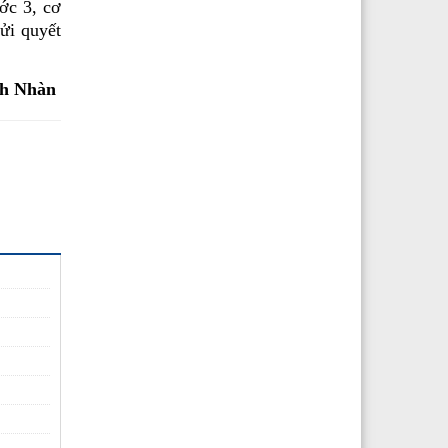
ớc 3, cơ
ửi quyết
h Nhàn