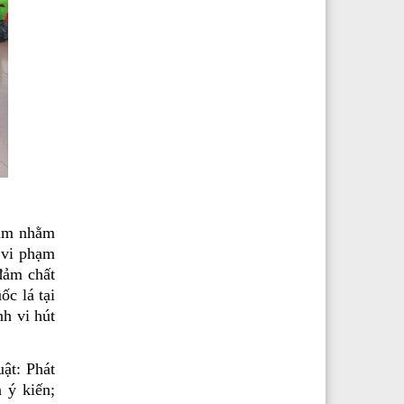
hạm nhằm
 vi phạm
đảm chất
c lá tại
nh vi hút
ật: Phát
 ý kiến;