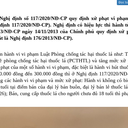
Đọc b
Xử lý kiến nghị - Khiếu nại tố cáo
Khác
Nghị định số 117/2020/NĐ-CP quy định xử phạt vi phạ
ị định 117/2020/NĐ-CP). Nghị định có hiệu lực thi hành 
013/NĐ-CP ngày 14/11/2013 của Chính phủ quy định xử p
tắt là Nghị định 176/2013/NĐ-CP).
n hành vi vi phạm Luật Phòng chống tác hại thuốc lá như: T
về phòng chống tác hại thuốc lá (PCTHTL) và tăng mức xử 
ạt của một số hành vi vi phạm, đặc biệt là hành vi hút thuố
0.000 đồng đến 300.000 đồng thì ở Nghị định 117/2020/NĐ
g các hành vi vi phạm và mức xử phạt: Hành vi không có bi
ổi tại điểm bán của đại lý bán buôn, đại lý bán lẻ thuốc lá
 26); Bán, cung cấp thuốc lá cho người chưa đủ 18 tuổi thì phạ