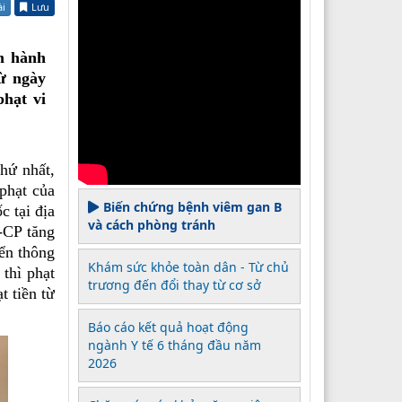
ài
Lưu
m hành
từ ngày
hạt vi
hứ nhất,
phạt của
Biến chứng bệnh viêm gan B
c tại địa
và cách phòng tránh
-CP tăng
ển thông
Khám sức khỏe toàn dân - Từ chủ
 thì phạt
trương đến đổi thay từ cơ sở
t tiền từ
Báo cáo kết quả hoạt động
ngành Y tế 6 tháng đầu năm
2026