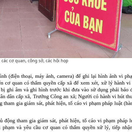
i các cơ quan, công sở, các hội họp
hình (điện thoại, máy ảnh, camera) để ghi lại hình ảnh vi p
ến cơ quan có thẩm quyền cấp xã để xem xét, xử lý hành vi
t bị ghi âm và ghi hình trước khi đưa vào sử dụng phải bảo 
ân dân cấp xã, Trưởng Công an xã; Người có hành vi hút thuố
 tham gia giám sát, phát hiện, tố cáo vi phạm pháp luật (hà
ủ động tham gia giám sát, phát hiện, tố cáo vi phạm pháp lu
i phạm và yêu cầu cơ quan có thẩm quyền xử lý, tiếp nhận