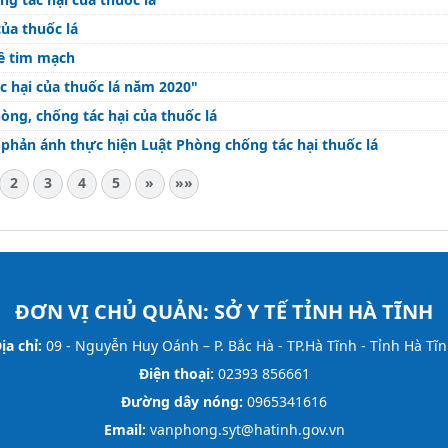
ủa thuốc lá
về tim mạch
ác hại của thuốc lá năm 2020"
òng, chống tác hại của thuốc lá
 phản ánh thực hiện Luật Phòng chống tác hại thuốc lá
2
3
4
5
»
»»
ĐƠN VỊ CHỦ QUẢN:
SỞ Y TẾ TỈNH HÀ TĨNH
ịa chỉ:
09 - Nguyễn Huy Oánh – P. Bắc Hà - TP.Hà Tĩnh - Tỉnh Hà Tĩ
Điện thoại:
02393 856661
Đường dây nóng:
0965341616
Email:
vanphong.syt@hatinh.gov.vn