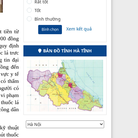
Rất tốt
Tốt
Bình thường
Xem kết quả
Bình chọn
 tiền từ
000 đồng
quy định
BẢN ĐỒ TỈNH HÀ TĨNH
c lá trưc
 tin đại
đồng đến
vực y tế
 có thẩm
người có
 vi phạm
 thuốc lá
 công dân
̃ thuật
hút thuốc