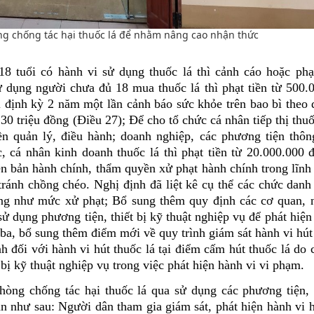
g chống tác hại thuốc lá để nhằm nâng cao nhận thức
8 tuổi có hành vi sử dụng thuốc lá thì cảnh cáo hoặc phạt
 dụng người chưa đủ 18 mua thuốc lá thì phạt tiền từ 500.
 định kỳ 2 năm một lần cảnh báo sức khỏe trên bao bì theo 
 30 triệu đồng (Điều 27); Để cho tổ chức cá nhân tiếp thị thuố
ền quản lý, điều hành; doanh nghiệp, các phương tiện thông
c, cá nhân kinh doanh thuốc lá thì phạt tiền từ 20.000.000 
n bản hành chính, thẩm quyền xử phạt hành chính trong lĩnh 
tránh chồng chéo. Nghị định đã liệt kê cụ thể các chức danh
ũng như mức xử phạt; Bổ sung thêm quy định các cơ quan, 
 dụng phương tiện, thiết bị kỹ thuật nghiệp vụ để phát hiện
ba, bổ sung thêm điểm mới về quy trình giám sát hành vi hút
h đối với hành vi hút thuốc lá tại điểm cấm hút thuốc lá do
 bị kỹ thuật nghiệp vụ trong việc phát hiện hành vi vi phạm.
g chống tác hại thuốc lá qua sử dụng các phương tiện, ky
̛ời dân như sau: Người dân tham gia giám sát, phát hiện hành vi 