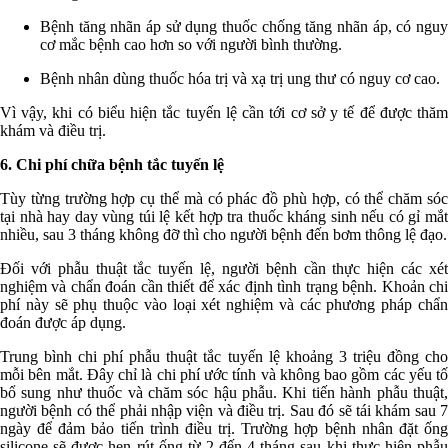
Bệnh tăng nhãn áp sử dụng thuốc chống tăng nhãn áp, có nguy
cơ mắc bệnh cao hơn so với người bình thường.
Bệnh nhân dùng thuốc hóa trị và xạ trị ung thư có nguy cơ cao.
Vì vậy, khi có biểu hiện tắc tuyến lệ cần tới cơ sở y tế để được thăm
khám và điều trị.
6. Chi phí chữa bệnh tắc tuyến lệ
Tùy từng trường hợp cụ thể mà có phác đồ phù hợp, có thể chăm sóc
tại nhà hay day vùng túi lệ kết hợp tra thuốc kháng sinh nếu có gỉ mắt
nhiều, sau 3 tháng không đỡ thì cho người bệnh đến bơm thông lệ đạo.
Đối với phẫu thuật tắc tuyến lệ, người bệnh cần thực hiện các xét
nghiệm và chẩn đoán cần thiết để xác định tình trạng bệnh. Khoản chi
phí này sẽ phụ thuộc vào loại xét nghiệm và các phương pháp chẩn
đoán được áp dụng.
Trung bình chi phí phẫu thuật tắc tuyến lệ khoảng 3 triệu đồng cho
mỗi bên mắt. Đây chỉ là chi phí ước tính và không bao gồm các yếu tố
bổ sung như thuốc và chăm sóc hậu phẫu. Khi tiến hành phẫu thuật,
người bệnh có thể phải nhập viện và điều trị. Sau đó sẽ tái khám sau 7
ngày để đảm bảo tiến trình điều trị. Trường hợp bệnh nhân đặt ống
silicone sẽ được hẹn rút ống từ 2 đến 4 tháng sau khi thực hiện phẫu