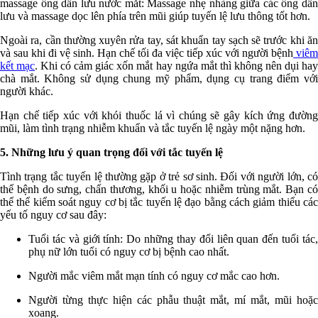
massage ống dẫn lưu nước mắt: Massage nhẹ nhàng giữa các ống dẫn
lưu và massage dọc lên phía trên mũi giúp tuyến lệ lưu thông tốt hơn.
Ngoài ra, cần thường xuyên rửa tay, sát khuẩn tay sạch sẽ trước khi ăn
và sau khi đi vệ sinh. Hạn chế tối đa việc tiếp xúc với người bệnh
viêm
kết mạc
. Khi có cảm giác xốn mắt hay ngứa mắt thì không nên dụi ha
chà mắt. Không sử dụng chung mỹ phẩm, dụng cụ trang điểm với
người khác.
Hạn chế tiếp xúc với khói thuốc lá vì chúng sẽ gây kích ứng đường
mũi, làm tình trạng nhiễm khuẩn và tắc tuyến lệ ngày một nặng hơn.
5. Những lưu ý quan trọng đối với tắc tuyến lệ
Tình trạng tắc tuyến lệ thường gặp ở trẻ sơ sinh. Đối với người lớn, có
thể bệnh do sưng, chấn thương, khối u hoặc nhiễm trùng mắt. Bạn có
thể thể kiểm soát nguy cơ bị tắc tuyến lệ đạo bằng cách giảm thiểu các
yếu tố nguy cơ sau đây:
Tuổi tác và giới tính: Do những thay đổi liên quan đến tuổi tác,
phụ nữ lớn tuổi có nguy cơ bị bệnh cao nhất.
Người mắc viêm mắt mạn tính có nguy cơ mắc cao hơn.
Người từng thực hiện các phẫu thuật mắt, mí mắt, mũi hoặc
xoang.