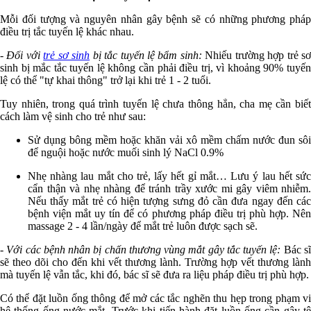
Mỗi đối tượng và nguyên nhân gây bệnh sẽ có những phương pháp
điều trị tắc tuyến lệ khác nhau.
- Đối với
trẻ sơ sinh
bị tắc tuyến lệ bẩm sinh:
Nhiếu trường hợp trẻ sơ
sinh bị mắc tắc tuyến lệ không cần phải điều trị, vì khoảng 90% tuyến
lệ có thể "tự khai thông" trở lại khi trẻ 1 - 2 tuổi.
Tuy nhiên, trong quá trình tuyến lệ chưa thông hẳn, cha mẹ cần biết
cách làm vệ sinh cho trẻ như sau:
Sử dụng bông mềm hoặc khăn vải xô mềm chấm nước đun sôi
để nguội hoặc nước muối sinh lý NaCl 0.9%
Nhẹ nhàng lau mắt cho trẻ, lấy hết gỉ mắt… Lưu ý lau hết sức
cẩn thận và nhẹ nhàng để tránh trầy xước mi gây viêm nhiễm.
Nếu thấy mắt trẻ có hiện tượng sưng đỏ cần đưa ngay đến các
bệnh viện mắt uy tín để có phương pháp điều trị phù hợp. Nên
massage 2 - 4 lần/ngày để mắt trẻ luôn được sạch sẽ.
- Với các bệnh nhân bị chấn thương vùng mắt gây tắc tuyến lệ:
Bác s
sẽ theo dõi cho đến khi vết thương lành. Trường hợp vết thương lành
mà tuyến lệ vẫn tắc, khi đó, bác sĩ sẽ đưa ra liệu pháp điều trị phù hợp.
Có thể đặt luồn ống thông để mở các tắc nghẽn thu hẹp trong phạm vi
hệ thống ống nước mắt. Trước khi tiến hành đặt luồn ống cần gây tê