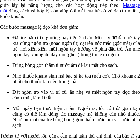
giúp lấy lại năng lượng cho các hoạt động tiếp theo.
Massage
mắt
đúng cách và hợp lý còn giúp đôi mắt của trẻ có vẻ đẹp tự nhiên,
khỏe khoắn.
Các bước massage lệ đạo khá đơn giản:
Đặt trẻ nằm trên giường hay trên 2 chân. Một tay đỡ đầu trẻ, tay
kia dùng ngón trỏ (hoặc ngón út) đặt lên hốc mắc (góc mắt) của
trẻ, hơi xiên xiên, mũi ngón tay hướng về phía đầu trẻ. Ấn nhẹ
ngón tay xuống để đẩy mủ (ghèn) trong túi lệ ra ngoài.
Dùng bông gòn thấm tí nước ấm để lau mắt cho sạch.
Nhỏ thuốc kháng sinh mà bác sĩ kê toa (nếu có). Chờ khoảng 2
phút cho thuốc lan đều trong mắt.
Đặt ngón trỏ vào vị trí cũ, ấn nhẹ và miết ngón tay dọc theo
cánh mũi, làm 10 lần.
Mỗi ngày bạn thực hiện 3 lần. Ngoài ra, lúc có thời gian bạn
cũng có thể làm động tác massage mà không cần nhỏ thuốc.
Nhớ lau mắt của trẻ bằng bông gòn thấm nước ấm và nước phải
sạch.
Tương tự với người lớn cũng cần phải tuân thủ chỉ định của bác sĩ và