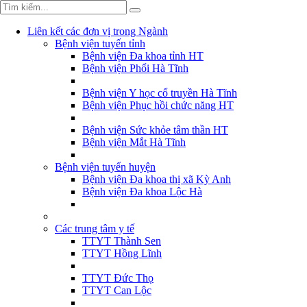
Liên kết các đơn vị trong Ngành
Bệnh viện tuyến tỉnh
Bệnh viện Đa khoa tỉnh HT
Bệnh viện Phổi Hà Tĩnh
Bệnh viện Y học cổ truyền Hà Tĩnh
Bệnh viện Phục hồi chức năng HT
Bệnh viện Sức khỏe tâm thần HT
Bệnh viện Mắt Hà Tĩnh
Bệnh viện tuyến huyện
Bệnh viện Đa khoa thị xã Kỳ Anh
Bệnh viện Đa khoa Lộc Hà
Các trung tâm y tế
TTYT Thành Sen
TTYT Hồng Lĩnh
TTYT Đức Thọ
TTYT Can Lộc