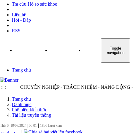
Tra cứu Hồ sơ sức khỏe
Liên hệ
Hỏi - Đáp
RSS
Toggle
TRANG CHỦ
GIỚI THIỆU
TIN TỨC - SỰ KIỆN
navigation
Trang chủ
:
:
CHUYÊN NGHIỆP - TRÁCH NHIỆM - NĂNG ĐỘNG - MINH 
Trang chủ
Danh mục
Phố biến kiến thức
Tài liệu truyền thông
|
Thứ 6, 19/07/2024
|
06:01
1896
Lượt xem
|
+
-
A