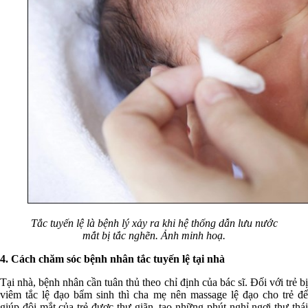
Tắc tuyến lệ là bệnh lý xảy ra khi hệ thống dẫn lưu nước
mắt bị tắc nghẽn. Ảnh minh hoạ.
4. Cách chăm sóc bệnh nhân tắc tuyến lệ tại nhà
Tại nhà, bệnh nhân cần tuân thủ theo chỉ định của bác sĩ. Đối với trẻ bị
viêm tắc lệ đạo bẩm sinh thì cha mẹ nên massage lệ đạo cho trẻ để
giúp đôi mắt của trẻ được thư giãn, tạo những phút nghỉ ngơi thư thái