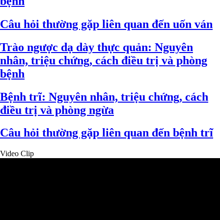
bệnh
Câu hỏi thường gặp liên quan đến uốn ván
Trào ngược dạ dày thực quản: Nguyên
nhân, triệu chứng, cách điều trị và phòng
bệnh
Bệnh trĩ: Nguyên nhân, triệu chứng, cách
điều trị và phòng ngừa
Câu hỏi thường gặp liên quan đến bệnh trĩ
Video Clip