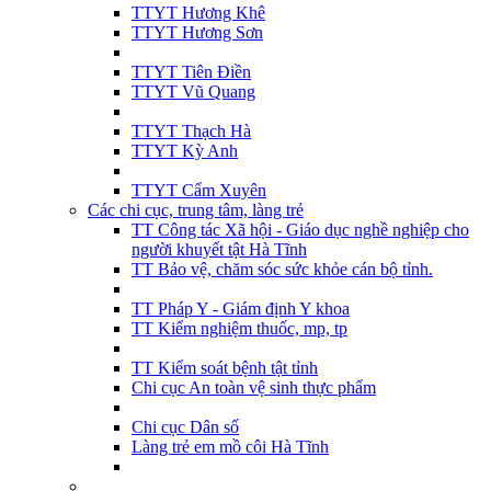
TTYT Hương Khê
TTYT Hương Sơn
TTYT Tiên Điền
TTYT Vũ Quang
TTYT Thạch Hà
TTYT Kỳ Anh
TTYT Cẩm Xuyên
Các chi cục, trung tâm, làng trẻ
TT Công tác Xã hội - Giáo dục nghề nghiệp cho
người khuyết tật Hà Tĩnh
TT Bảo vệ, chăm sóc sức khỏe cán bộ tỉnh.
TT Pháp Y - Giám định Y khoa
TT Kiểm nghiệm thuốc, mp, tp
TT Kiểm soát bệnh tật tỉnh
Chi cục An toàn vệ sinh thực phẩm
Chi cục Dân số
Làng trẻ em mồ côi Hà Tĩnh