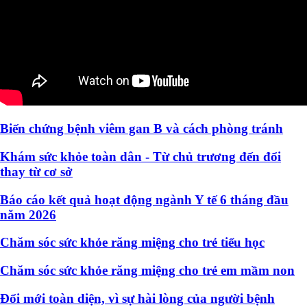
Biến chứng bệnh viêm gan B và cách phòng tránh
Khám sức khỏe toàn dân - Từ chủ trương đến đổi
thay từ cơ sở
Báo cáo kết quả hoạt động ngành Y tế 6 tháng đầu
năm 2026
Chăm sóc sức khỏe răng miệng cho trẻ tiểu học
Chăm sóc sức khỏe răng miệng cho trẻ em mầm non
Đổi mới toàn diện, vì sự hài lòng của người bệnh