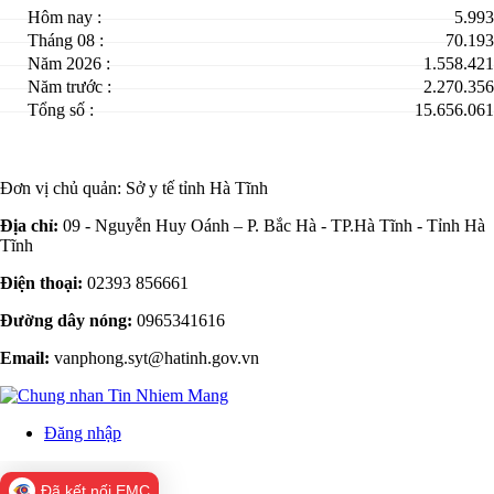
Hôm nay :
5.993
Tháng 08 :
70.193
Năm 2026 :
1.558.421
Năm trước :
2.270.356
Tổng số :
15.656.061
Đơn vị chủ quản:
Sở y tế tỉnh Hà Tĩnh
Địa chỉ:
09 - Nguyễn Huy Oánh – P. Bắc Hà - TP.Hà Tĩnh - Tỉnh Hà
Tĩnh
Điện thoại:
02393 856661
Đường dây nóng:
0965341616
Email:
vanphong.syt@hatinh.gov.vn
Đăng nhập
Đã kết nối EMC