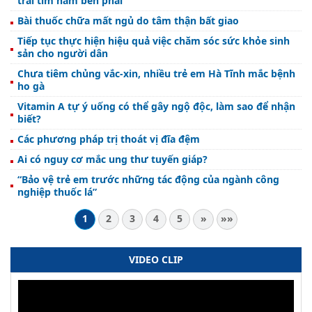
trái tim nằm bên phải
Bài thuốc chữa mất ngủ do tâm thận bất giao
Tiếp tục thực hiện hiệu quả việc chăm sóc sức khỏe sinh
sản cho người dân
Chưa tiêm chủng vắc-xin, nhiều trẻ em Hà Tĩnh mắc bệnh
ho gà
Vitamin A tự ý uống có thể gây ngộ độc, làm sao để nhận
biết?
Các phương pháp trị thoát vị đĩa đệm
Ai có nguy cơ mắc ung thư tuyến giáp?
“Bảo vệ trẻ em trước những tác động của ngành công
nghiệp thuốc lá”
1
2
3
4
5
»
»»
VIDEO CLIP