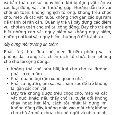
và bản thân trẻ sự nguy hiểm khi bị động vật cắn và
các loại động vật cắn thường gặp. Hướng dẫn trẻ vui
chơi an toàn: không nghịch tổ ong, không trêu chọc
chó, mèo và các vật nuôi, không chơi gần các bụi rậm
để tránh bị rắn cắn. Quản lý trẻ và xây dựng các điểm
vui chơi an toàn cho trẻ tại cộng đồng. Dạy cho trẻ em
biết những con vật nguy hiểm và không nguy hiểm,
những nơi loài vật nguy hiểm thường ở để tránh xa.
Xây dựng môi trường an toàn:
Phải có ý thức đưa chó, mèo đi tiêm phòng vaccin
phòng dại trong các chiến dịch tổ chức tiêm phòng
cho chó tại cộng đồng…
Không thả chó bừa bãi, khi cho chó ra đường
phải có rọ mõm.
Phát quang bụi rậm xung quanh nhà.
Phải có người giám sát và chăm sóc để trẻ không
lại gần các con vật.
Dạy trẻ không được trêu chọc chó, mèo và các
vật nuôi khác; nếu thấy chó lạ, tuyệt đối không
chạy hoặc hét lên, cách tốt nhất là đứng im,
không động đậy, không nhìn vào mắt chó; không
cho chó ăn nếu chưa cho nó ngửi và nhìn mình;