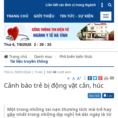
Liên kết các đơn vị trong Ngành
TRANG CHỦ
GIỚI THIỆU
TIN TỨC - SỰ KIỆN
HOẠT ĐỘN
Toggle
naviga
CHUYÊN 
Thứ 6, 7/8/2026
2
:
39
:
34
Trang chủ
Danh mục
Phố biến kiến thức
Tài liệu truyền thông
|
Thứ 4, 29/05/2024
|
15:46
686
Lượt xem
+
|
A
-
A
A
Cảnh báo trẻ bị động vật cắn, húc
Đọc bài
Lưu
Một trong những tai nạn thương tích mà trẻ hay
gặp nhất trong những dịp nghỉ hè dài ngày là từ