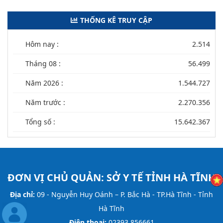
THỐNG KÊ TRUY CẬP
Hôm nay :
2.514
Tháng 08 :
56.499
Năm 2026 :
1.544.727
Năm trước :
2.270.356
Tổng số :
15.642.367
ĐƠN VỊ CHỦ QUẢN:
SỞ Y TẾ TỈNH HÀ TĨNH
Địa chỉ:
09 - Nguyễn Huy Oánh – P. Bắc Hà - TP.Hà Tĩnh - Tỉnh
Hà Tĩnh
Điện thoại:
02393 856661