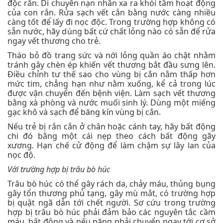
độc rắn. Di chuyển nạn nhân xa ra khỏi tầm hoạt động
của con rắn. Rửa sạch vết cắn bằng nước càng nhiều
càng tốt để lấy đi nọc độc. Trong trường hợp không có
sẵn nước, hãy dùng bất cứ chất lỏng nào có sẵn để rửa
ngay vết thương cho trẻ.
Tháo bỏ đồ trang sức và nới lỏng quần áo chật nhằm
tránh gây chèn ép khiến vết thương bắt đầu sưng lên.
Điều chỉnh tư thế sao cho vùng bị cắn nằm thấp hơn
mức tim, chẳng hạn như nằm xuống, kể cả trong lúc
được vận chuyển đến bệnh viện. Làm sạch vết thương
bằng xà phòng và nước muối sinh lý. Dùng một miếng
gạc khô và sạch để băng kín vùng bị cắn.
Nếu trẻ bị rắn cắn ở chân hoặc cánh tay, hãy bất động
chi đó bằng một cái nẹp theo cách bất động gãy
xương. Hạn chế cử động để làm chậm sự lây lan của
nọc độ.
Với trường hợp bị trâu bò húc
Trâu bò húc có thể gây rách da, chảy máu, thủng bụng
gây tổn thương phủ tạng, gây mù mắt, có trường hợp
bị quật ngã dẫn tới chết người. Sơ cứu trong trường
hợp bị trâu bò húc phải đảm bảo các nguyên tắc cầm
máu, bất động và nếu nặng phải chuyển ngay tới cơ sở