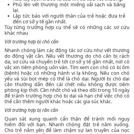
Phủ lên vết thương một miếng vải sạch và băng
lại.
Lập tức báo với người thân của trẻ hoặc đưa trẻ
đến cơ sở y tế gần nhất.
Tùy từng trường hợp cụ thể sẽ có những các sơ cứu
khác nhau
Với trường hợp bị chó cắn
Nhanh chóng làm các động tác sơ cứu như vết thương
do động vật cắn. Nếu vết thương do chó cắn bị rách
da, sơ cứu và chuyển trẻ tới cơ sở y tế gần nhất, nơi có
vắc xin tiêm phòng uốn ván. Tìm xem con chó có bị ốm
(bệnh) hoặc có những hành vi lạ không. Nếu con chó
yếu và sùi bọt mép có thể là chó dại. Người bị chó dại
cắn thường dẫn đến cái chết nếu không được tiêm
phòng kịp thời. Cần nhốt chó và theo dõi trong 10 ngày
để tránh trường hợp chó bị dại và hạn chế việc chó có
thể cắn thêm người khác hoặc các gia súc khác.
Với trường hợp bị rắn cắn
Quan sát xung quanh cẩn thận để tránh mối nguy
hiểm đối với bạn. Nhanh chóng đặt trẻ nằm xuống.
Cho trẻ nằm yên để làm chậm sự lan truyền của nọc