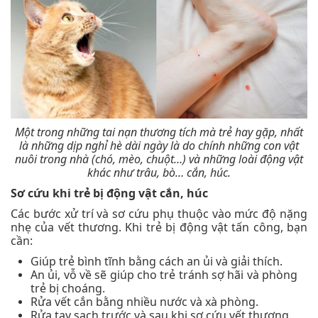
Một trong những tai nạn thương tích mà trẻ hay gặp, nhất
là những dịp nghỉ hè dài ngày là do chính những con vật
nuôi trong nhà (chó, mèo, chuột…) và những loài động vật
khác như trâu, bò… cắn, húc.
Sơ cứu khi trẻ bị động vật cắn, húc
Các bước xử trí và sơ cứu phụ thuộc vào mức độ nặng
nhẹ của vết thương. Khi trẻ bị động vật tấn công, bạn
cần:
Giúp trẻ bình tĩnh bằng cách an ủi và giải thích.
An ủi, vỗ về sẽ giúp cho trẻ tránh sợ hãi và phòng
trẻ bị choáng.
Rửa vết cắn bằng nhiều nước và xà phòng.
Rửa tay sạch trước và sau khi sơ cứu vết thương.