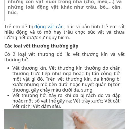
những con vật nuôi trong nhà (chó, mèo,…) và
những loài động vật khác như trâu, bò… cắn,
húc.
Trẻ em dễ bị
động vật cắn
, húc vì bản tính trẻ em rất
hiếu động và tò mò hay trêu chọc súc vật và chưa
lường hết được sự nguy hiểm.
Các loại vết thương thường gặp
Có 2 loại vết thương đó là: vết thương kín và vết
thương hở.
Vết thương kín. Vết thương kín thường do chấn
thương trực tiếp như ngã hoặc bị tấn công bởi
một vật gì đó. Trên vết thương kín, da không bị
xước nhưng mô bên dưới hoặc huyết quản bị tổn
thương, gây chảy máu dưới da, sưng.
Vết thương hở. Xảy ra khi da bị rách do va đập
hoặc một số vật thể gây ra: Vết trầy xước; Vết cắt;
Vết rách; Vết đâm sâu.