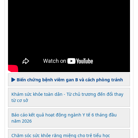
Biến chứng bệnh viêm gan B và cách phòng tránh
Khám sức khỏe toàn dân - Từ chủ trương đến đổi thay
từ cơ sở
Báo cáo kết quả hoạt động ngành Y tế 6 tháng đầu
năm 2026
Chăm sóc sức khỏe răng miệng cho trẻ tiểu học