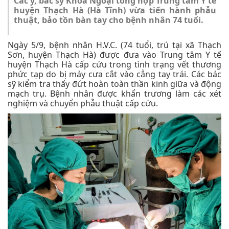
Các y, bác sỹ Khoa Ngoại tổng hợp Trung tâm Y tế
huyện Thạch Hà (Hà Tĩnh) vừa tiến hành phẫu
thuật, bảo tồn bàn tay cho bệnh nhân 74 tuổi.
Ngày 5/9, bệnh nhân H.V.C. (74 tuổi, trú tại xã Thạch
Sơn, huyện Thạch Hà) được đưa vào Trung tâm Y tế
huyện Thạch Hà cấp cứu trong tình trạng vết thương
phức tạp do bị máy cưa cắt vào cẳng tay trái. Các bác
sỹ kiểm tra thấy đứt hoàn toàn thần kinh giữa và động
mạch trụ. Bệnh nhân được khẩn trương làm các xét
nghiệm và chuyển phẫu thuật cấp cứu.