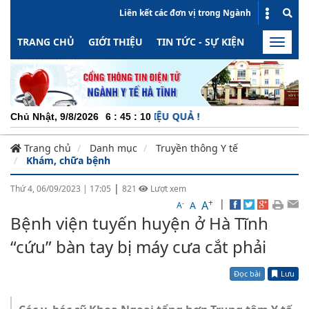
Liên kết các đơn vị trong Ngành
TRANG CHỦ
GIỚI THIỆU
TIN TỨC - SỰ KIỆN
HOẠT ĐỘN
Toggle
naviga
NG ĐỘNG - MINH BẠCH - HIỆU QUẢ !
Chủ Nhật, 9/8/2026
6
:
45
:
10
Trang chủ
Danh mục
Truyền thông Y tế
Khám, chữa bệnh
|
Thứ 4, 06/09/2023
|
17:05
821
Lượt xem
+
|
A
-
A
A
Bệnh viện tuyến huyện ở Hà Tĩnh
“cứu” bàn tay bị máy cưa cắt phải
Đọc bài
Lưu