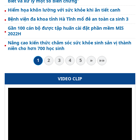
biết và xử lý một số biến chứng”
Hiểm họa khôn lường với sức khỏe khi ăn tiết canh
Bệnh viện đa khoa tỉnh Hà Tĩnh mổ đẻ an toàn ca sinh 3
Gần 100 cán bộ được tập huấn cài đặt phần mềm MIS
2022H
Nâng cao kiến thức chăm sóc sức khỏe sinh sản vị thành
niên cho hơn 700 học sinh
1
2
3
4
5
»
»»
VIDEO CLIP