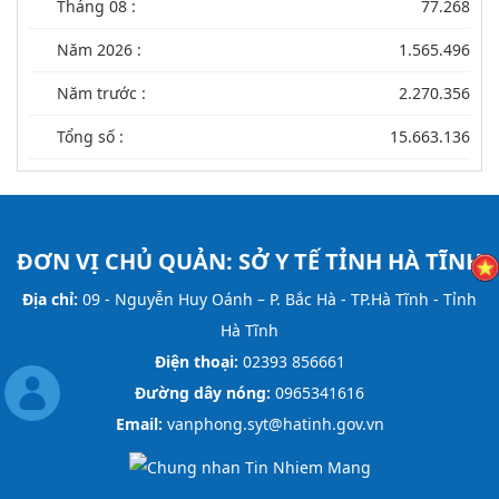
Tháng 08 :
77.268
Năm 2026 :
1.565.496
Năm trước :
2.270.356
Tổng số :
15.663.136
ĐƠN VỊ CHỦ QUẢN:
SỞ Y TẾ TỈNH HÀ TĨNH
Địa chỉ:
09 - Nguyễn Huy Oánh – P. Bắc Hà - TP.Hà Tĩnh - Tỉnh
Hà Tĩnh
Điện thoại:
02393 856661
Đường dây nóng:
0965341616
Email:
vanphong.syt@hatinh.gov.vn