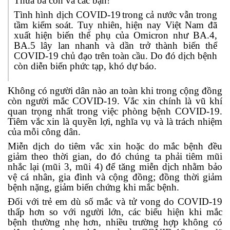
Thưa bà con và các bạn!
T
ình hình dịch
COVID-19
trong cả nước
vẫn trong
tầm kiểm soát
. Tuy nhiên
, hiện nay Việt Nam đã
xuất hiện biến thể phụ của Omicron
như
BA.
4
,
BA.
5
lây lan nhanh và dần trở thành biến thể
COVID-19 chủ đạo trên toàn cầu. Do đó dịch bệnh
còn diễn biến phức tạp, khó dự báo.
Không có người dân nào an toàn khi trong cộng đồng
còn người mắc COVID-19. Vắc xin
chính
là vũ khí
quan trọng nhất trong việc phòng bệnh COVID-19.
Tiêm vắc xin là quyền lợi, nghĩa vụ
và
là trách nhiệm
của mỗi công dân.
Miễn dịch
do
tiêm
vắc xin hoặc do mắc bệnh đều
giảm theo thời gian
, do đó chúng ta phải
tiêm
mũi
nhắc
lại (mũi 3, mũi 4) để t
ăng miễn dịch
nhằm b
ảo
vệ cá nhân
, gia đình
và cộng đồng
; đồng thời
giảm
bệnh
nặng
,
giảm biến ch
ứ
ng
khi mắc bệnh.
Đối với trẻ em
dù số mắc và tử vong do COVID-19
thấp hơn so với người lớn, các biểu hiện khi mắc
bệnh thường nhẹ hơn, nhiều trường hợp không có