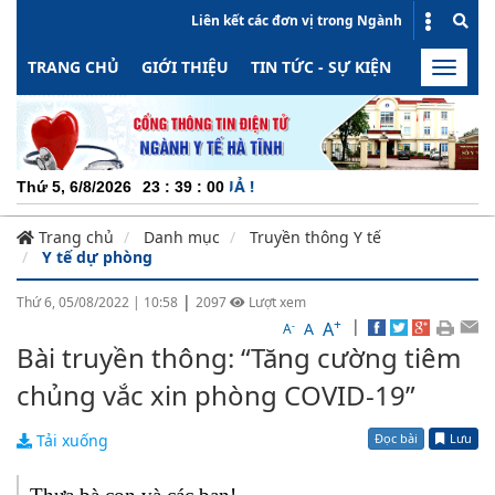
Liên kết các đơn vị trong Ngành
TRANG CHỦ
GIỚI THIỆU
TIN TỨC - SỰ KIỆN
HOẠT ĐỘN
Toggle
naviga
CH
Thứ 5, 6/8/2026
23
:
39
:
00
Trang chủ
Danh mục
Truyền thông Y tế
Y tế dự phòng
|
Thứ 6, 05/08/2022
|
10:58
2097
Lượt xem
+
|
A
-
A
A
Bài truyền thông: “Tăng cường tiêm
chủng vắc xin phòng COVID-19”
Đọc bài
Lưu
Tải xuống