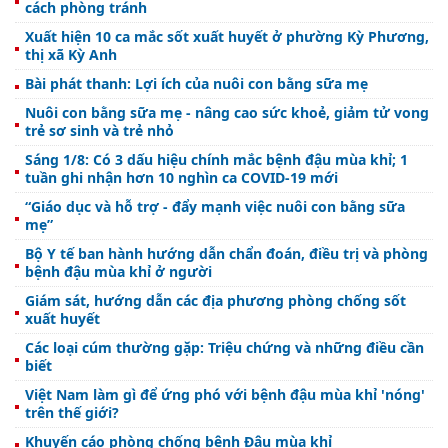
cách phòng tránh
Xuất hiện 10 ca mắc sốt xuất huyết ở phường Kỳ Phương,
thị xã Kỳ Anh
Bài phát thanh: Lợi ích của nuôi con bằng sữa mẹ
Nuôi con bằng sữa mẹ - nâng cao sức khoẻ, giảm tử vong
trẻ sơ sinh và trẻ nhỏ
Sáng 1/8: Có 3 dấu hiệu chính mắc bệnh đậu mùa khỉ; 1
tuần ghi nhận hơn 10 nghìn ca COVID-19 mới
“Giáo dục và hỗ trợ - đẩy mạnh việc nuôi con bằng sữa
mẹ”
Bộ Y tế ban hành hướng dẫn chẩn đoán, điều trị và phòng
bệnh đậu mùa khỉ ở người
Giám sát, hướng dẫn các địa phương phòng chống sốt
xuất huyết
Các loại cúm thường gặp: Triệu chứng và những điều cần
biết
Việt Nam làm gì để ứng phó với bệnh đậu mùa khỉ 'nóng'
trên thế giới?
Khuyến cáo phòng chống bệnh Đậu mùa khỉ