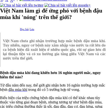
A
A
Việt Nam làm gì để ứng phó với bệnh đậu
mùa khỉ 'nóng' trên thế giới?
Đọc bài
Lưu
Việt Nam chưa ghi nhận trường hợp mắc bệnh đậu mùa khỉ.
Tuy nhiên, nguy cơ bệnh này xâm nhập vào nước ta rất lớn do
ca bệnh hiện đã xuất hiện ở nhiều quốc gia, rồi sự giao lưu đi
lại thuận tiện và có xu hướng gia tăng giữa Việt Nam và các
nước trên thế giới.
Bệnh đậu mùa khỉ đang khiến hơn 16 nghìn người mắc, nguy
hiểm thế nào?
Từ đầu năm đến nay, thế giới ghi nhận hơn 16 nghìn trường hợp mắc
bệnh
đậu mùa khỉ
trong đó có 5 trường hợp tử vong.
Biểu hiện của triệu chứng bệnh đậu mùa khỉ có thể khác nhau tùy
thuộc vào từng giai đoạn bệnh, nhưng tương tự như bệnh đậu mùa,
các triệu chứng thường thấy là sốt, đau đầu, đau cơ, đau lưng, sưng