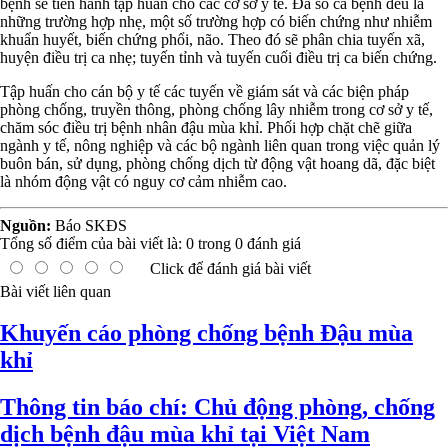
bệnh sẽ tiến hành tập huấn cho các cơ sở y tế. Đa số ca bệnh đều là
những trường hợp nhẹ, một số trường hợp có biến chứng như nhiễm
khuẩn huyết, biến chứng phổi, não. Theo đó sẽ phân chia tuyến xã,
huyện điều trị ca nhẹ; tuyến tỉnh và tuyến cuối điều trị ca biến chứng.
Tập huấn cho cán bộ y tế các tuyến về giám sát và các biện pháp
phòng chống, truyền thông, phòng chống lây nhiễm trong cơ sở y tế,
chăm sóc điều trị bệnh nhân đậu mùa khỉ. Phối hợp chặt chẽ giữa
ngành y tế, nông nghiệp và các bộ ngành liên quan trong việc quản lý
buôn bán, sử dụng, phòng chống dịch từ động vật hoang dã, đặc biệt
là nhóm động vật có nguy cơ cảm nhiễm cao.
Nguồn:
Báo SKĐS
Tổng số điểm của bài viết là:
0
trong
0
đánh giá
Click để đánh giá bài viết
Bài viết liên quan
Khuyến cáo phòng chống bệnh Đậu mùa
khỉ
Thông tin báo chí: Chủ động phòng, chống
dịch bệnh đậu mùa khỉ tại Việt Nam