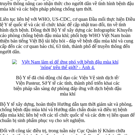
truyền thông nâng cao nhận thức cho người dân về tình hình bệnh đậu
mùa khỉ và các biện pháp phòng chống tạm thời.
Liên tục liên hệ với WHO, US-CDC, cơ quan Đầu mối thực hiện Điều
lệ Y tế quốc tế và các tổ chức khác để cập nhật trao đổi, tin về tình
hình dịch bệnh. Đồng thời Bộ Y tế xây dựng các Infographic Khuyến
cáo phòng chống bệnh đậu mùa khỉ; phối hợp WHO Việt Nam hoàn
thiện bản tiếng Việt Bộ tài liệu hỏi - đáp về bệnh đậu mùa khỉ và cung
cấp đến các cơ quan báo chí, 63 tỉnh, thành phố để truyền thông đến
người dân.
Bộ Y tế đã chủ động chỉ đạo các Viện Vệ sinh dịch tễ/
Viện Pasteur, Sở Y tế các tỉnh, thành phố triển khai các
biện pháp sẵn sàng dự phòng đáp ứng với dịch bệnh đậu
mùa khỉ
Bộ Y tế xây dựng, hoàn thiện Hướng dẫn tạm thời giám sát và phòng,
chống bệnh đậu mùa khỉ và Hướng dẫn chẩn đoán và điều trị bệnh
đậu mùa khỉ; liên hệ với các tổ chức quốc tế và các đơn vị liên quan để
chuẩn bị sinh phẩm phục vụ cho xét nghiệm.
Đối với công tác điều trị, trong tuần này Cục Quản lý Khám chữa