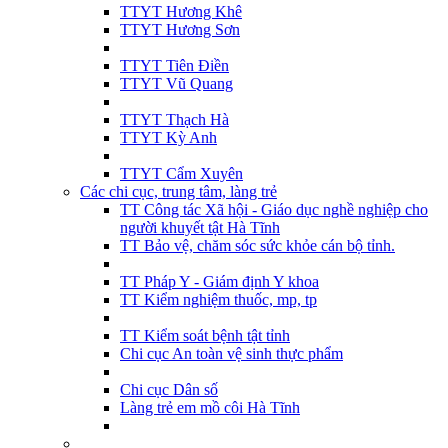
TTYT Hương Khê
TTYT Hương Sơn
TTYT Tiên Điền
TTYT Vũ Quang
TTYT Thạch Hà
TTYT Kỳ Anh
TTYT Cẩm Xuyên
Các chi cục, trung tâm, làng trẻ
TT Công tác Xã hội - Giáo dục nghề nghiệp cho
người khuyết tật Hà Tĩnh
TT Bảo vệ, chăm sóc sức khỏe cán bộ tỉnh.
TT Pháp Y - Giám định Y khoa
TT Kiểm nghiệm thuốc, mp, tp
TT Kiểm soát bệnh tật tỉnh
Chi cục An toàn vệ sinh thực phẩm
Chi cục Dân số
Làng trẻ em mồ côi Hà Tĩnh