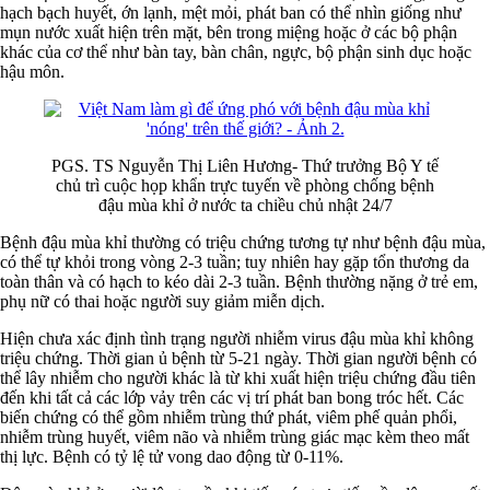
hạch bạch huyết, ớn lạnh, mệt mỏi, phát ban có thể nhìn giống như
mụn nước xuất hiện trên mặt, bên trong miệng hoặc ở các bộ phận
khác của cơ thể như bàn tay, bàn chân, ngực, bộ phận sinh dục hoặc
hậu môn.
PGS. TS Nguyễn Thị Liên Hương- Thứ trưởng Bộ Y tế
chủ trì cuộc họp khẩn trực tuyến về phòng chống bệnh
đậu mùa khỉ ở nước ta chiều chủ nhật 24/7
Bệnh đậu mùa khỉ thường có triệu chứng tương tự như bệnh đậu mùa,
có thể tự khỏi trong vòng 2-3 tuần; tuy nhiên hay gặp tổn thương da
toàn thân và có hạch to kéo dài 2-3 tuần. Bệnh thường nặng ở trẻ em,
phụ nữ có thai hoặc người suy giảm miễn dịch.
Hiện chưa xác định tình trạng người nhiễm virus đậu mùa khỉ không
triệu chứng. Thời gian ủ bệnh từ 5-21 ngày. Thời gian người bệnh có
thể lây nhiễm cho người khác là từ khi xuất hiện triệu chứng đầu tiên
đến khi tất cả các lớp vảy trên các vị trí phát ban bong tróc hết. Các
biến chứng có thể gồm nhiễm trùng thứ phát, viêm phế quản phổi,
nhiễm trùng huyết, viêm não và nhiễm trùng giác mạc kèm theo mất
thị lực. Bệnh có tỷ lệ tử vong dao động từ 0-11%.