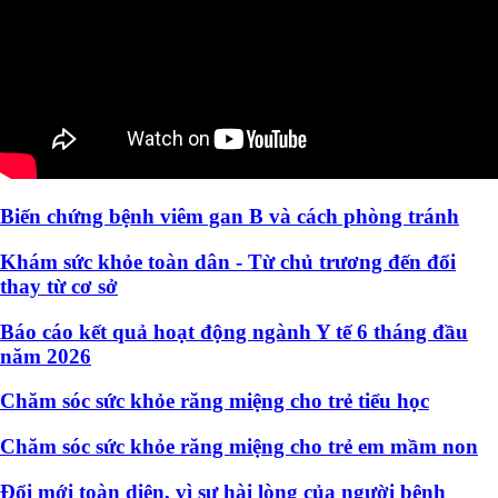
Biến chứng bệnh viêm gan B và cách phòng tránh
Khám sức khỏe toàn dân - Từ chủ trương đến đổi
thay từ cơ sở
Báo cáo kết quả hoạt động ngành Y tế 6 tháng đầu
năm 2026
Chăm sóc sức khỏe răng miệng cho trẻ tiểu học
Chăm sóc sức khỏe răng miệng cho trẻ em mầm non
Đổi mới toàn diện, vì sự hài lòng của người bệnh