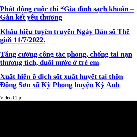
Phát động cuộc thi “Gia đình sạch khuẩn –
Gắn kết yêu thương
Khẩu hiệu tuyên truyền Ngày Dân số Thế
giới 11/7/2022.
Tăng cường công tác phòng, chống tai nạn
thương tích, đuối nước ở trẻ em
Xuất hiện ổ dịch sốt xuất huyết tại thôn
Đông Sơn xã Kỳ Phong huyện Kỳ Anh
Video Clip