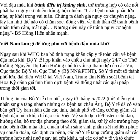
Với đậu mùa khỉ
tránh điều trị kháng sinh
, trừ trường hợp có các nốt
phát ban nguy cơ nhiễm trùng, bội nhiễm. "Các bệnh nhân phần lớn
nhẹ, tự khỏi trong vài tuần. Chúng ta đánh giá nguy cơ chuyển nặng,
lây lan như thế nào có chăm sóc, động viên về tinh thần để tránh bệnh
nhân trầm cảm, mất ngủ… Những điều này để tránh nguy cơ bệnh
nặng"- BS Hồng Hiên nhấn mạnh.
Việt Nam làm gì để ứng phó với bệnh đậu mùa khỉ?
Ngay sau khi WHO ban bố tình trạng khẩn cấp y tế toàn cầu về bệnh
đậu mùa khỉ,
Bộ Y tế họp khẩn vào chiều chủ nhật ngày 24/7
do Thứ
trưởng Nguyễn Thị Liên Hương chủ trì với sự tham dự của các Vụ,
Cục thuộc Bộ Y tế, Cục Thú y (Bộ NN&PTNT), Sở Y tế một số thành
phố lớn, đại diện WHO tại Việt Nam, Trung tâm Kiểm soát bệnh tật
Hoa Kỳ đánh giá tình hình dịch bệnh và thống nhất các giải pháp
trong thời gian tới.
Thông tin của Bộ Y tế cho biết, ngay từ tháng 5/2022 (thời điểm ghi
nhận sự gia tăng nhanh những ca bệnh tại châu Âu), Bộ Y tế đã có văn
bản gửi Ủy ban nhân dân các tỉnh, thành phố về tăng cường giám sát
bệnh đậu mùa khỉ; chỉ đạo các Viện Vệ sinh dịch tễ/Pasteur chỉ đạo,
hướng dẫn, hỗ trợ địa phương theo dõi, giám sát, xử lý các trường hợp
mắc bệnh đậu mùa khỉ, chuẩn bị sẵn sàng sinh phẩm xét nghiệm phục
vụ chuẩn đoán, xác định ca bệnh, các Sở Y tế tăng cường giám sát các
trường hợp nghi ngờ ngay tại cửa khẩu, tại các cơ sở y tế và tổ chức