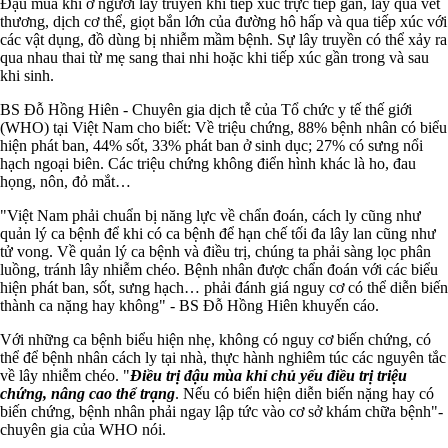
Đậu mùa khỉ ở người lây truyền khi tiếp xúc trực tiếp gần, lây qua vết
thương, dịch cơ thể, giọt bắn lớn của đường hô hấp và qua tiếp xúc với
các vật dụng, đồ dùng bị nhiễm mầm bệnh. Sự lây truyền có thể xảy ra
qua nhau thai từ mẹ sang thai nhi hoặc khi tiếp xúc gần trong và sau
khi sinh.
BS Đỗ Hồng Hiên - Chuyên gia dịch tễ của Tổ chức y tế thế giới
(WHO) tại Việt Nam cho biết: Về triệu chứng, 88% bệnh nhân có biểu
hiện phát ban, 44% sốt, 33% phát ban ở sinh dục; 27% có sưng nổi
hạch ngoại biên. Các triệu chứng không điển hình khác là ho, đau
họng, nôn, đỏ mắt…
"Việt Nam phải chuẩn bị năng lực về chẩn đoán, cách ly cũng như
quản lý ca bệnh để khi có ca bệnh để hạn chế tối đa lây lan cũng như
tử vong. Về quản lý ca bệnh và điều trị, chúng ta phải sàng lọc phân
luồng, tránh lây nhiễm chéo. Bệnh nhân được chẩn đoán với các biểu
hiện phát ban, sốt, sưng hạch… phải đánh giá nguy cơ có thể diễn biến
thành ca nặng hay không" - BS Đỗ Hồng Hiên khuyến cáo.
Với những ca bệnh biểu hiện nhẹ, không có nguy cơ biến chứng, có
thể để bệnh nhân cách ly tại nhà, thực hành nghiêm túc các nguyên tắc
về lây nhiễm chéo. "
Điều trị đậu mùa khỉ chủ yếu điều trị triệu
chứng, nâng cao thể trạng
. Nếu có biển hiện diễn biến nặng hay có
biến chứng, bệnh nhân phải ngay lập tức vào cơ sở khám chữa bệnh"-
chuyên gia của WHO nói.