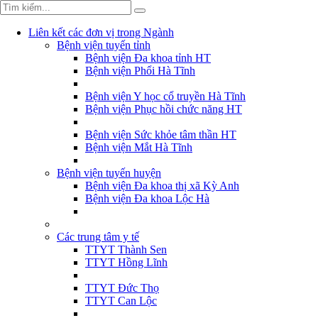
Liên kết các đơn vị trong Ngành
Bệnh viện tuyến tỉnh
Bệnh viện Đa khoa tỉnh HT
Bệnh viện Phổi Hà Tĩnh
Bệnh viện Y học cổ truyền Hà Tĩnh
Bệnh viện Phục hồi chức năng HT
Bệnh viện Sức khỏe tâm thần HT
Bệnh viện Mắt Hà Tĩnh
Bệnh viện tuyến huyện
Bệnh viện Đa khoa thị xã Kỳ Anh
Bệnh viện Đa khoa Lộc Hà
Các trung tâm y tế
TTYT Thành Sen
TTYT Hồng Lĩnh
TTYT Đức Thọ
TTYT Can Lộc