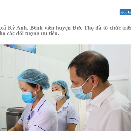
Xử lý kiến nghị - Khiếu nại tố cáo
Khác
Đọc b
 xã Kỳ Anh, Bệnh viện huyện Đức Thọ đã tổ chức triể
ho các đối tượng ưu tiên.