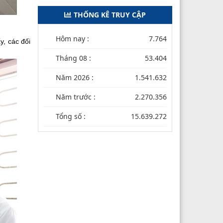
THỐNG KÊ TRUY CẬP
Hôm nay :
7.764
y, các đối
Tháng 08 :
53.404
Năm 2026 :
1.541.632
Năm trước :
2.270.356
Tổng số :
15.639.272