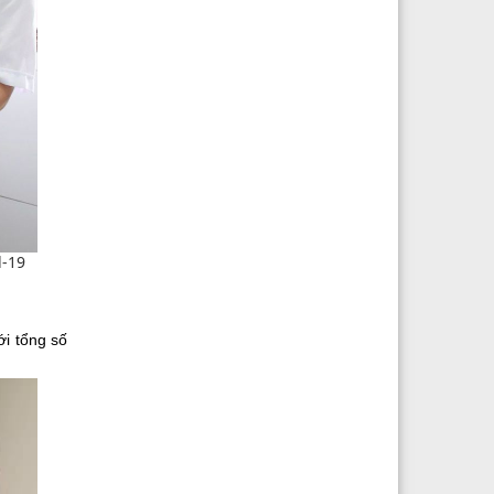
d-19
ới tổng số