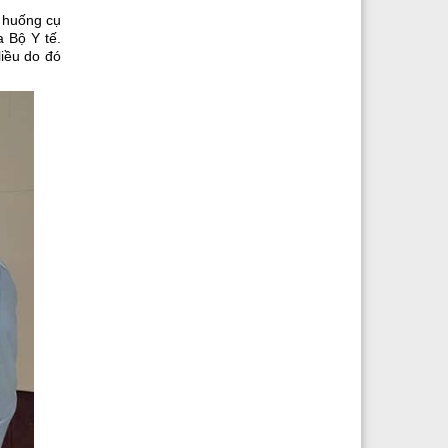
h huống cụ
 Bộ Y tế.
liều do đó