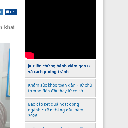
ài
Lưu
n khai
Biến chứng bệnh viêm gan B
và cách phòng tránh
Khám sức khỏe toàn dân - Từ chủ
trương đến đổi thay từ cơ sở
Báo cáo kết quả hoạt động
ngành Y tế 6 tháng đầu năm
2026