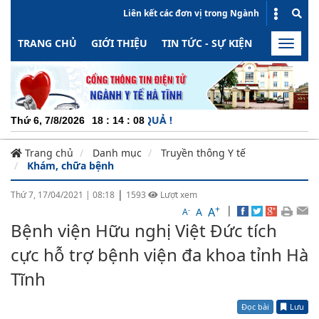
Liên kết các đơn vị trong Ngành
TRANG CHỦ
GIỚI THIỆU
TIN TỨC - SỰ KIỆN
HOẠT ĐỘN
Toggle
naviga
CHUY
Thứ 6, 7/8/2026
18
:
14
:
08
Trang chủ
Danh mục
Truyền thông Y tế
Khám, chữa bệnh
|
Thứ 7, 17/04/2021
|
08:18
1593
Lượt xem
+
|
A
-
A
A
Bệnh viện Hữu nghị Việt Đức tích
cực hỗ trợ bệnh viện đa khoa tỉnh Hà
Tĩnh
Đọc bài
Lưu