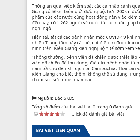
Thời gian qua, việc kiểm soát các ca nhập cảnh q
Giang có 56km biên giới đường bộ, hơn 200km đườ
phẩm của các nước cùng hoạt động nên việc kiểm so
đến nay, có 1.262 người về nước từ các nước giáp bi
nghi ngờ.
Hiện tại, tất cả các bệnh nhân mắc COVID-19 khi n
nhiên Trung tâm này rất bé, chỉ điều trị được khoả
hình trên, Kiên Giang kiến nghị Bộ Y tế sớm xem x
“Thông thường, bệnh viện dã chiến được thiết lập
viện dã chiến để thu dung, điều trị bệnh nhân từ bi
năm tới cho đến khi dịch tại Campuchia, Thái Lan 
Kiên Giang cho biết thêm, không thể sử dụng Trung
chăm sóc sức khoẻ nhân dân.
Nguồn:
Báo SKĐS
Tổng số điểm của bài viết là:
0
trong
0
đánh giá
Click để đánh giá bài viết
BÀI VIẾT LIÊN QUAN