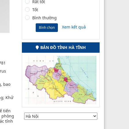
Rất tốt
Tốt
Bình thường
Xem kết quả
Bình chọn
BẢN ĐỒ TỈNH HÀ TĨNH
781
irus
g, bao
ng; Khử
ế tiến
ến phòng
ác tỉnh