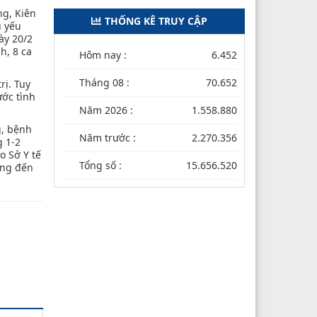
ng, Kiên
THỐNG KÊ TRUY CẬP
u yếu
ày 20/2
h, 8 ca
Hôm nay :
6.452
Tháng 08 :
70.652
rị. Tuy
ước tình
Năm 2026 :
1.558.880
g, bệnh
Năm trước :
2.270.356
g 1-2
o Sở Y tế
Tổng số :
15.656.520
ởng đến