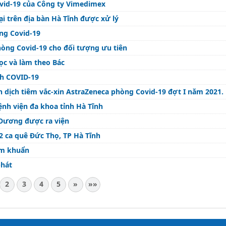
ovid-19 của Công ty Vimedimex
ại trên địa bàn Hà Tĩnh được xử lý
òng Covid-19
hòng Covid-19 cho đối tượng ưu tiên
ọc và làm theo Bác
ch COVID-19
ến dịch tiêm vắc-xin AstraZeneca phòng Covid-19 đợt I năm 2021.
ệnh viện đa khoa tỉnh Hà Tĩnh
 Dương được ra viện
2 ca quê Đức Thọ, TP Hà Tĩnh
ễm khuẩn
phát
2
3
4
5
»
»»