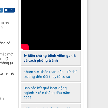
ài
Lưu
VID-19
ch
ông có
 mắc mới
Biến chứng bệnh viêm gan B
inh (5
và cách phòng tránh
 Phòng (4
Khám sức khỏe toàn dân - Từ chủ
và TP. Hồ
trương đến đổi thay từ cơ sở
Báo cáo kết quả hoạt động
ngành Y tế 6 tháng đầu năm
2026
trị