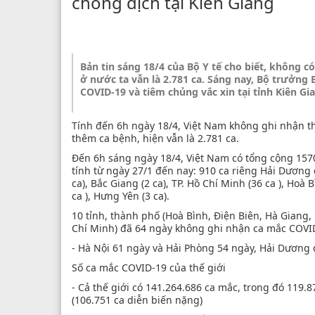
chống dịch tại Kiên Giang
Bản tin sáng 18/4 của Bộ Y tế cho biết, không 
ở nước ta vẫn là 2.781 ca. Sáng nay, Bộ trưởng
COVID-19 và tiêm chủng vắc xin tại tỉnh Kiên Gi
Tính đến 6h ngày 18/4, Việt Nam không ghi nhận t
thêm ca bệnh, hiện vẫn là 2.781 ca.
Đến 6h sáng ngày 18/4, Việt Nam có tổng cộng 157
tính từ ngày 27/1 đến nay: 910 ca riêng Hải Dương có
ca), Bắc Giang (2 ca), TP. Hồ Chí Minh (36 ca ), Hoà 
ca ), Hưng Yên (3 ca).
10 tỉnh, thành phố (Hoà Bình, Điện Biên, Hà Giang,
Chí Minh) đã 64 ngày không ghi nhận ca mắc COVI
- Hà Nội 61 ngày và Hải Phòng 54 ngày, Hải Dương
Số ca mắc COVID-19 của thế giới
- Cả thế giới có 141.264.686 ca mắc, trong đó 119.8
(106.751 ca diễn biến nặng)