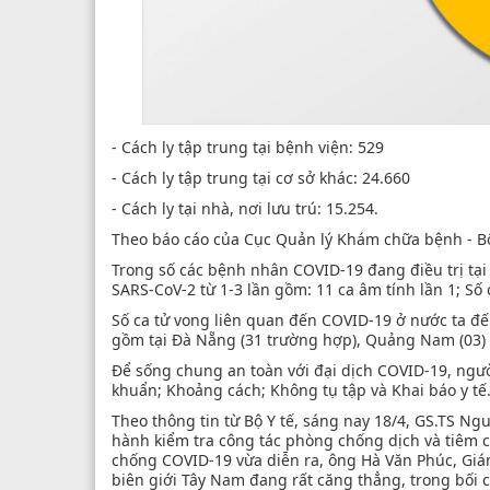
- Cách ly tập trung tại bệnh viện: 529
- Cách ly tập trung tại cơ sở khác: 24.660
- Cách ly tại nhà, nơi lưu trú: 15.254.
Theo báo cáo của Cục Quản lý Khám chữa bệnh - Bộ 
Trong số các bệnh nhân COVID-19 đang điều trị tại 
SARS-CoV-2 từ 1-3 lần gồm: 11 ca âm tính lần 1; Số c
Số ca tử vong liên quan đến COVID-19 ở nước ta đế
gồm tại Đà Nẵng (31 trường hợp), Quảng Nam (03) v
Để sống chung an toàn với đại dịch COVID-19, ngườ
khuẩn; Khoảng cách; Không tụ tập và Khai báo y tế
Theo thông tin từ Bộ Y tế, sáng nay 18/4, GS.TS Ng
hành kiểm tra công tác phòng chống dịch và tiêm c
chống COVID-19 vừa diễn ra, ông Hà Văn Phúc, Giám
biên giới Tây Nam đang rất căng thẳng, trong bối 