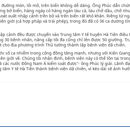
ua đường mòn, lối mở, trên biển không dễ dàng. Ông Phúc dẫn chứ
ng bờ biển, hàng ngày có hàng ngàn tàu cá, tàu chở dầu, chở nh
át xuất nhập cảnh trên bộ và trên biển rất khó khăn. Riêng từ ng
ên giới (cả hợp pháp và trái phép), trong đó đã có 36 ca dương tín
hập cảnh đều được chuyển vào Trung tâm Y tế huyện Hà Tiên điều t
ng 30 bệnh nhân, nâng cấp tối đa cũng chỉ lên được 50 giường. Tr
ét cho địa phương trình Thủ tướng thành lập bệnh viện dã chiến.
 khi số ca nhiễm trong cộng đồng tăng mạnh, nhưng với Kiên Gian
ên giới về. Chúng tôi nhận định, bệnh viện này có thể tồn tại tron
và các nước Đông Nam Á kiểm soát được”- ông Phúc lý giải. Lãnh đạ
 tâm Y tế Hà Tiên thành bệnh viện dã chiến, vì kéo dài sẽ ảnh hư