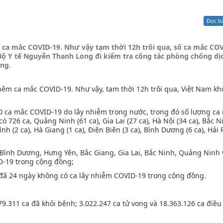
Xử lý kiến nghị - Khiếu nại tố cáo
Khác
Đọc b
có ca mắc COVID-19. Như vậy tạm thời 12h trôi qua, số ca mắc CO
 Bộ Y tế Nguyễn Thanh Long đi kiểm tra công tác phòng chống dị
ang.
hêm ca mắc COVID-19. Như vậy, tạm thời 12h trôi qua, Việt Nam kh
0 ca mắc COVID-19 do lây nhiễm trong nước, trong đó số lượng ca
 726 ca, Quảng Ninh (61 ca), Gia Lai (27 ca), Hà Nội (34 ca), Bắc N
Bình (2 ca), Hà Giang (1 ca), Điện Biên (3 ca), Bình Dương (6 ca), Hải
 Bình Dương, Hưng Yên, Bắc Giang, Gia Lai, Bắc Ninh, Quảng Ninh 
D-19 trong cộng đồng;
 đã 24 ngày không có ca lây nhiễm COVID-19 trong cộng đồng.
79.311 ca đã khỏi bệnh; 3.022.247 ca tử vong và 18.363.126 ca điều 