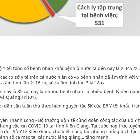
Y tế: tổng số bệnh nhân khỏi bệnh ở nước ta đến nay là 2.445 /2.
các cơ sở y tế trên cả nước hiện có 45 bệnh nhân đã âm tính với v
a âm tính lần 2: 16 ca; số ca âm tính lần 3 là 18 ca.
n nay là 35 ca, đây là những bệnh nhân có nhiều bệnh lý nền nặn
à Quảng Trị (01).
i dân cần tuân thủ thực hiện nguyên tắc 5K của Bộ Y tế: Khẩu tra
.
uyễn Thanh Long - Bộ trưởng Bộ Y tế cùng đoàn công tác của Bộ Y t
hủng vắc xin COVID-19 tại tỉnh Kiên Giang. Tại cuộc họp trực tuy
 đốc Sở Y tế Kiên Giang cho biết, công tác phòng chống dịch tại c
cảnh số ca mắc tại các nước láng giềng… tăng mạnh.