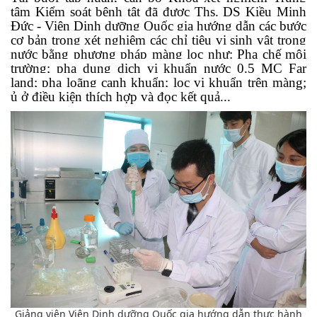
tâm Kiểm soát bệnh tật đã được Ths. DS Kiều Minh
Đức - Viện Dinh dưỡng Quốc gia hướng dẫn các bước
cơ bản trong xét nghiệm các chỉ tiêu vi sinh vật trong
nước bằng phương pháp màng lọc như: Pha chế môi
trường; pha dung dịch vi khuẩn nước 0.5 MC Far
land; pha loãng canh khuẩn; lọc vi khuẩn trên màng;
ủ ở điều kiện thích hợp và đọc kết quả...
Giảng viên Viện Dinh dưỡng Quốc gia hướng dẫn thực hành