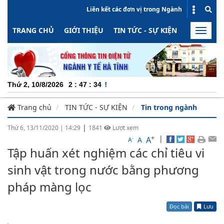
Liên kết các đơn vị trong Ngành
TRANG CHỦ
GIỚI THIỆU
TIN TỨC - SỰ KIỆN
HOẠT ĐỘN
Toggle
naviga
CHUYÊ
Thứ 2, 10/8/2026
2
:
47
:
34
Trang chủ
TIN TỨC - SỰ KIỆN
Tin trong ngành
|
Thứ 6, 13/11/2020
|
14:29
1841
Lượt xem
+
|
A
-
A
A
Tập huấn xét nghiệm các chỉ tiêu vi
sinh vật trong nước bằng phương
pháp màng lọc
Đọc bài
Lưu