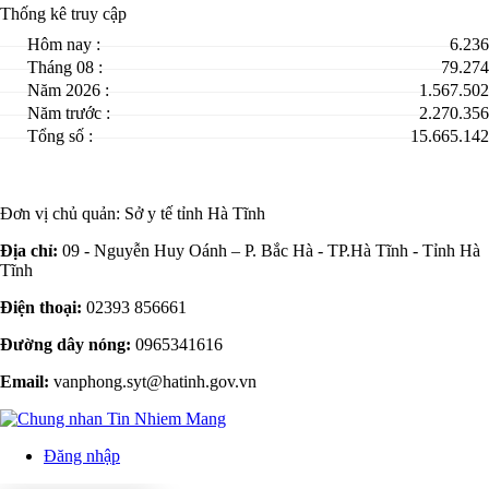
Thống kê truy cập
Hôm nay :
6.236
Tháng 08 :
79.274
Năm 2026 :
1.567.502
Năm trước :
2.270.356
Tổng số :
15.665.142
Đơn vị chủ quản:
Sở y tế tỉnh Hà Tĩnh
Địa chỉ:
09 - Nguyễn Huy Oánh – P. Bắc Hà - TP.Hà Tĩnh - Tỉnh Hà
Tĩnh
Điện thoại:
02393 856661
Đường dây nóng:
0965341616
Email:
vanphong.syt@hatinh.gov.vn
Đăng nhập