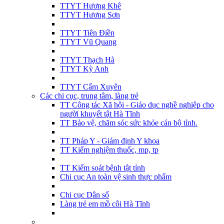
TTYT Hương Khê
TTYT Hương Sơn
TTYT Tiên Điền
TTYT Vũ Quang
TTYT Thạch Hà
TTYT Kỳ Anh
TTYT Cẩm Xuyên
Các chi cục, trung tâm, làng trẻ
TT Công tác Xã hội - Giáo dục nghề nghiệp cho
người khuyết tật Hà Tĩnh
TT Bảo vệ, chăm sóc sức khỏe cán bộ tỉnh.
TT Pháp Y - Giám định Y khoa
TT Kiểm nghiệm thuốc, mp, tp
TT Kiểm soát bệnh tật tỉnh
Chi cục An toàn vệ sinh thực phẩm
Chi cục Dân số
Làng trẻ em mồ côi Hà Tĩnh