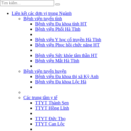
Liên kết các đơn vị trong Ngành
Bệnh viện tuyến tỉnh
Bệnh viện Đa khoa tỉnh HT
Bệnh viện Phổi Hà Tĩnh
Bệnh viện Y học cổ truyền Hà Tĩnh
Bệnh viện Phục hồi chức năng HT
Bệnh viện Sức khỏe tâm thần HT
Bệnh viện Mắt Hà Tĩnh
Bệnh viện tuyến huyện
Bệnh viện Đa khoa thị xã Kỳ Anh
Bệnh viện Đa khoa Lộc Hà
Các trung tâm y tế
TTYT Thành Sen
TTYT Hồng Lĩnh
TTYT Đức Thọ
TTYT Can Lộc