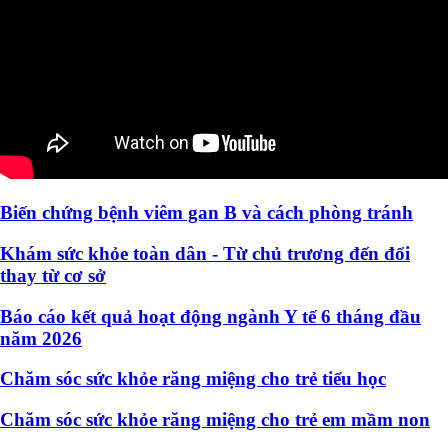
Biến chứng bệnh viêm gan B và cách phòng tránh
Khám sức khỏe toàn dân - Từ chủ trương đến đổi
thay từ cơ sở
Báo cáo kết quả hoạt động ngành Y tế 6 tháng đầu
năm 2026
Chăm sóc sức khỏe răng miệng cho trẻ tiểu học
Chăm sóc sức khỏe răng miệng cho trẻ em mầm non