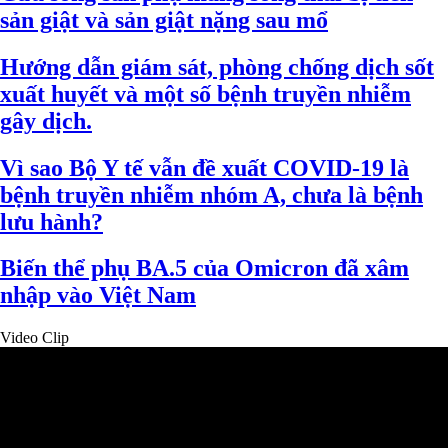
sản giật và sản giật nặng sau mổ
Hướng dẫn giám sát, phòng chống dịch sốt
xuất huyết và một số bệnh truyền nhiễm
gây dịch.
Vì sao Bộ Y tế vẫn đề xuất COVID-19 là
bệnh truyền nhiễm nhóm A, chưa là bệnh
lưu hành?
Biến thể phụ BA.5 của Omicron đã xâm
nhập vào Việt Nam
Video Clip