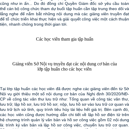
cũng như in ấn... Do đó đồng chí Quyền Giám đốc sở yêu cầu toàn
thể cán bộ công chức tham dự buổi tập huấn cần tập trung theo dõi và
lắng nghe để nắm bắt những nội dung mà các giảng viên truyền đạt
để tổ chức triển khai thực hiện và giải quyết công việc một cách thuận
tiện, nhanh chóng trong thời gian tới.
Các học viên tham gia tập huấn
Giảng viên Sở Nội vụ truyền đạt các nội dung cơ bản của
lớp tập huấn cho các học viên
Tại lớp tập huấn các học viên đã được nghe các giảng viên đến từ Sở
Nội vụ giới thiệu một số nội dung cơ bản của Nghị định 30/2020/NĐ-
CP về công tác văn thư lưu trữ như: Tổng quan về công tác văn thư,
lưu trữ; lập hồ sơ, lưu trữ hồ sơ; nộp, lưu hồ sơ vào lưu trữ cơ quan và
lưu trữ lịch sử tỉnh, quy trình tiêu hủy tài liệu hết giá trị. Bên cạnh đó,
các học viên cũng được hướng dẫn chi tiết về lập hồ sơ điện tử trên
hệ chương trình quản lý văn bản và hồ sơ công việc gồm 02 nội dung
là: trình ký văn bản và lập hồ sơ công việc, chuyển lưu trữ cơ quan.