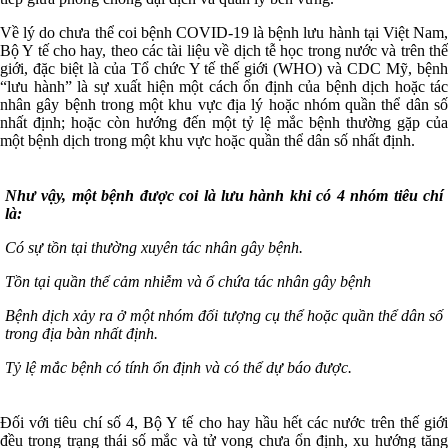
Về lý do chưa thể coi bệnh COVID-19 là bệnh lưu hành tại Việt Nam,
Bộ Y tế cho hay, theo các tài liệu về dịch tễ học trong nước và trên thế
giới, đặc biệt là của Tổ chức Y tế thế giới (WHO) và CDC Mỹ, bệnh
“lưu hành” là sự xuất hiện một cách ổn định của bệnh dịch hoặc tác
nhân gây bệnh trong một khu vực địa lý hoặc nhóm quần thể dân số
nhất định; hoặc còn hướng đến một tỷ lệ mắc bệnh thường gặp của
một bệnh dịch trong một khu vực hoặc quần thể dân số nhất định.
Như vậy, một bệnh được coi là lưu hành khi có 4 nhóm tiêu chí
là:
Có sự tồn tại thường xuyên tác nhân gây bệnh.
Tồn tại quần thể cảm nhiễm và ổ chứa tác nhân gây bệnh
Bệnh dịch xảy ra ở một nhóm đối tượng cụ thể hoặc quần thể dân số
trong địa bàn nhất định.
Tỷ lệ mắc bệnh có tính ổn định và có thể dự báo được.
Đối với tiêu chí số 4, Bộ Y tế cho hay hầu hết các nước trên thế giới
đều trong trạng thái số mắc và tử vong chưa ổn định, xu hướng tăng