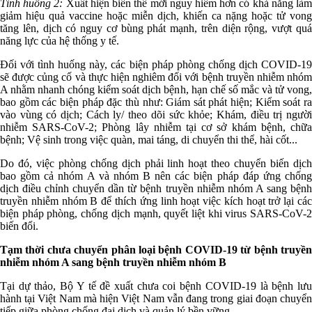
Tình huống 2:
Xuất hiện biến thể mới nguy hiểm hơn có khả năng là
giảm hiệu quả vaccine hoặc miễn dịch, khiến ca nặng hoặc tử vong
tăng lên, dịch có nguy cơ bùng phát mạnh, trên diện rộng, vượt quá
năng lực của hệ thống y tế.
Đối với tình huống này, các biện pháp phòng chống dịch COVID-19
sẽ được củng cố và thực hiện nghiêm đối với bệnh truyền nhiễm nhóm
A nhằm nhanh chóng kiểm soát dịch bệnh, hạn chế số mắc và tử vong,
bao gồm các biện pháp đặc thù như: Giám sát phát hiện; Kiểm soát ra
vào vùng có dịch; Cách ly/ theo dõi sức khỏe; Khám, điều trị người
nhiễm SARS-CoV-2; Phòng lây nhiễm tại cơ sở khám bệnh, chữa
bệnh; Vệ sinh trong việc quàn, mai táng, di chuyển thi thể, hài cốt...
Do đó, việc phòng chống dịch phải linh hoạt theo chuyển biến dịch
bao gồm cả nhóm A và nhóm B nên các biện pháp đáp ứng chống
dịch điều chỉnh chuyển dần từ bệnh truyền nhiễm nhóm A sang bệnh
truyền nhiễm nhóm B để thích ứng linh hoạt việc kích hoạt trở lại các
biện pháp phòng, chống dịch mạnh, quyết liệt khi virus SARS-CoV-2
biến đổi.
Tạm thời chưa chuyển phân loại bệnh COVID-19 từ bệnh truyền
nhiễm nhóm A sang bệnh truyền nhiễm nhóm B
Tại dự thảo, Bộ Y tế đề xuất chưa coi bệnh COVID-19 là bệnh lưu
hành tại Việt Nam mà hiện Việt Nam vẫn đang trong giai đoạn chuyển
tiếp giữa phòng chống đại dịch và quản lý bền vững.