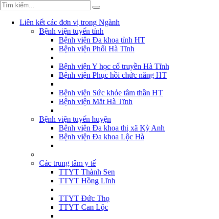
Liên kết các đơn vị trong Ngành
Bệnh viện tuyến tỉnh
Bệnh viện Đa khoa tỉnh HT
Bệnh viện Phổi Hà Tĩnh
Bệnh viện Y học cổ truyền Hà Tĩnh
Bệnh viện Phục hồi chức năng HT
Bệnh viện Sức khỏe tâm thần HT
Bệnh viện Mắt Hà Tĩnh
Bệnh viện tuyến huyện
Bệnh viện Đa khoa thị xã Kỳ Anh
Bệnh viện Đa khoa Lộc Hà
Các trung tâm y tế
TTYT Thành Sen
TTYT Hồng Lĩnh
TTYT Đức Thọ
TTYT Can Lộc