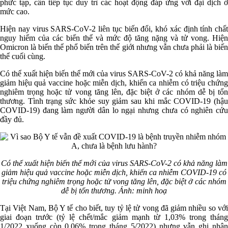
phức tạp, cần tiếp tục duy trì các hoạt động đáp ứng với đại dịch ở
mức cao.
Hiện nay virus SARS-CoV-2 liên tục biến đổi, khó xác định tính chất
nguy hiểm của các biến thể và mức độ tăng nặng và tử vong. Hiện
Omicron là biến thể phổ biến trên thế giới nhưng vẫn chưa phải là biến
thể cuối cùng.
Có thể xuất hiện biến thể mới của virus SARS-CoV-2 có khả năng làm
giảm hiệu quả vaccine hoặc miễn dịch, khiến ca nhiễm có triệu chứng
nghiêm trọng hoặc tử vong tăng lên, đặc biệt ở các nhóm dễ bị tổn
thương. Tình trạng sức khỏe suy giảm sau khi mắc COVID-19 (hậu
COVID-19) đang làm người dân lo ngại nhưng chưa có nghiên cứu
đầy đủ.
Có thể xuất hiện biến thể mới của virus SARS-CoV-2 có khả năng làm
giảm hiệu quả vaccine hoặc miễn dịch, khiến ca nhiễm COVID-19 có
triệu chứng nghiêm trọng hoặc tử vong tăng lên, đặc biệt ở các nhóm
dễ bị tổn thương.
Ảnh: minh hoạ
Tại Việt Nam, Bộ Y tế cho biết, tuy tỷ lệ tử vong đã giảm nhiều so với
giai đoạn trước (tỷ lệ chết/mắc giảm mạnh từ 1,03% trong tháng
1/2022 xuống còn 0,06% trong tháng 5/2022) nhưng vẫn ghi nhận