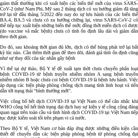
giảm thất thường khi có xuất hiện các biến thể mới của virus SARS-
CoV-2 (như Nam Phi, Mỹ sau 2 tháng dịch có xu hướng giảm đã tăng
trở lại từ đầu tháng 5/2022 đến nay do sự lưu hành của các biến thể
BA.4, BA.5 và chưa có xu hướng chững lại, virus SARS-CoV-2 có
thể tiếp tục xuất hiện những biến thể mới; đồng thời miễn dịch có được
(do vaccine và mắc bệnh) chưa có tính ổn định lâu dài và giảm dần
theo thời gian.
Do đó, sau khoảng thời gian đủ lớn, dịch có thể bùng phát trở lại bất
kỳ lúc nào. Cần thêm thời gian để theo dõi, đánh giá tính ổn định cũng
như sự thay đổi của tác nhân gây bệnh
Vì thế tại dự thảo, Bộ Y tế đề xuất tạm thời chưa chuyển phân loại
bệnh COVID-19 từ bệnh truyền nhiễm nhóm A sang bệnh truyền
nhiễm nhóm B hoặc chưa coi bệnh COVID-19 là bệnh lưu hành. Việc
áp dụng các biện pháp phòng chống dịch mang tính linh hoạt và tiến
dần tới trạng thái “bình thường mới”.
Việc công bố hết dịch COVID-19 tại Việt Nam có thể cân nhắc khi
WHO công bố hết tình trạng đại dịch hay sự kiện y tế công cộng đáng
quan ngại trên toàn cầu và tình hình dịch COVID-19 tại Việt Nam tiếp
tục được kiểm soát tốt trên phạm vi cả nước.
Theo Bộ Y tế, Việt Nam cơ bản đáp ứng được những điều kiện cần
thiết để chuyển dần các biện pháp phòng bệnh từ phòng chống đại