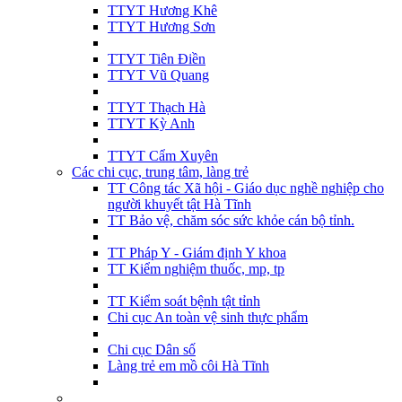
TTYT Hương Khê
TTYT Hương Sơn
TTYT Tiên Điền
TTYT Vũ Quang
TTYT Thạch Hà
TTYT Kỳ Anh
TTYT Cẩm Xuyên
Các chi cục, trung tâm, làng trẻ
TT Công tác Xã hội - Giáo dục nghề nghiệp cho
người khuyết tật Hà Tĩnh
TT Bảo vệ, chăm sóc sức khỏe cán bộ tỉnh.
TT Pháp Y - Giám định Y khoa
TT Kiểm nghiệm thuốc, mp, tp
TT Kiểm soát bệnh tật tỉnh
Chi cục An toàn vệ sinh thực phẩm
Chi cục Dân số
Làng trẻ em mồ côi Hà Tĩnh