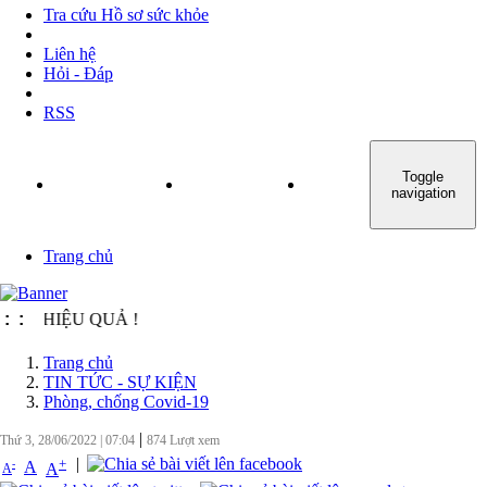
Tra cứu Hồ sơ sức khỏe
Liên hệ
Hỏi - Đáp
RSS
Toggle
TRANG CHỦ
GIỚI THIỆU
TIN TỨC - SỰ KIỆN
navigation
Trang chủ
 HIỆU QUẢ !
:
:
Trang chủ
TIN TỨC - SỰ KIỆN
Phòng, chống Covid-19
|
Thứ 3, 28/06/2022
|
07:04
874
Lượt xem
|
+
-
A
A
A