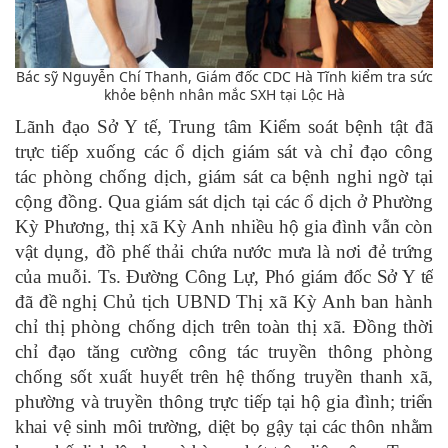
Bác sỹ Nguyễn Chí Thanh, Giám đốc CDC Hà Tĩnh kiểm tra sức
khỏe bệnh nhân mắc SXH tại Lộc Hà
Lãnh đạo Sở Y tế, Trung tâm Kiểm soát bệnh tật đã
trực tiếp xuống các ổ dịch giám sát và chỉ đạo công
tác phòng chống dịch, giám sát ca bệnh nghi ngờ tại
cộng đồng. Qua giám sát dịch tại các ổ dịch ở Phường
Kỳ Phương, thị xã Kỳ Anh nhiều hộ gia đình vẫn còn
vật dụng, đồ phế thải chứa nước mưa là nơi đẻ trứng
của muỗi.
Ts. Đường Công Lự, Phó giám đốc Sở Y tế
đã đề nghị Chủ tịch UBND Thị xã Kỳ Anh ban hành
chỉ thị phòng chống dịch trên toàn thị xã. Đồng thời
chỉ đạo tăng cường công tác truyền thông phòng
chống sốt xuất huyết trên hệ thống truyền thanh xã,
phường và truyền thông trực tiếp tại hộ gia đình; t
riển
khai vệ sinh môi trường, diệt bọ gậy tại các thôn nhằm