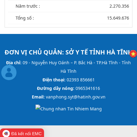
Năm trước :
2.270.356
Tổng số :
15.649.676
ĐƠN VỊ CHỦ QUẢN:
SỞ Y TẾ TỈNH HÀ TĨNH
Địa chỉ:
09 - Nguyễn Huy Oánh – P. Bắc Hà - TP.Hà Tĩnh - Tỉnh
Hà Tĩnh
Điện thoại:
02393 856661
Đường dây nóng:
0965341616
Email:
vanphong.syt@hatinh.gov.vn
Đã kết nối EMC