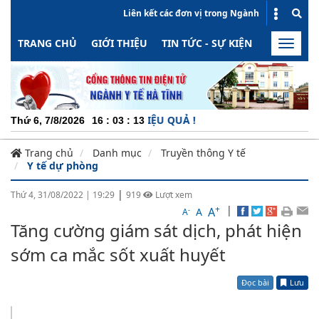
Liên kết các đơn vị trong Ngành
TRANG CHỦ
GIỚI THIỆU
TIN TỨC - SỰ KIỆN
HOẠT ĐỘN
Toggle
naviga
ỘNG - MINH BẠCH - HIỆU QUẢ !
Thứ 6, 7/8/2026
16
:
03
:
14
Trang chủ
Danh mục
Truyền thông Y tế
Y tế dự phòng
|
Thứ 4, 31/08/2022
|
19:29
919
Lượt xem
+
|
A
-
A
A
Tăng cường giám sát dịch, phát hiện
sớm ca mắc sốt xuất huyết
Đọc bài
Lưu