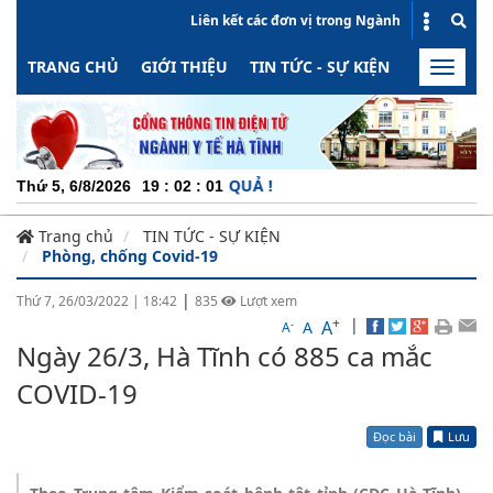
Liên kết các đơn vị trong Ngành
TRANG CHỦ
GIỚI THIỆU
TIN TỨC - SỰ KIỆN
HOẠT ĐỘN
Toggle
naviga
ỘNG - MINH BẠCH - HIỆU QUẢ !
Thứ 5, 6/8/2026
19
:
02
:
01
Trang chủ
TIN TỨC - SỰ KIỆN
Phòng, chống Covid-19
|
Thứ 7, 26/03/2022
|
18:42
835
Lượt xem
+
|
A
-
A
A
Ngày 26/3, Hà Tĩnh có 885 ca mắc
COVID-19
Đọc bài
Lưu