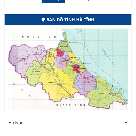
BẢN ĐỒ TỈNH HÀ TĨNH