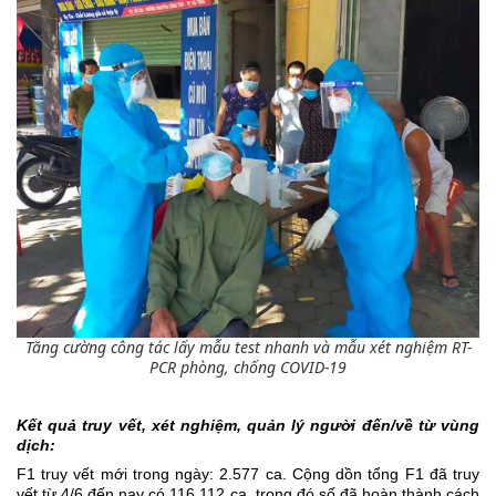
Tăng cường công tác lấy mẫu test nhanh và mẫu xét nghiệm RT-
PCR phòng, chống COVID-19
Kết quả truy vết, xét nghiệm, quản lý người đến/về từ vùng
dịch:
F1 truy vết mới trong ngày: 2.577 ca. Cộng dồn tổng F1 đã truy
vết từ 4/6 đến nay có 116.112 ca, trong đó số đã hoàn thành cách