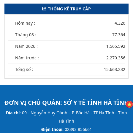
THỐNG KÊ TRUY CẬP
Hôm nay :
4.326
Tháng 08 :
77.364
Năm 2026 :
1.565.592
Năm trước :
2.270.356
Tổng số :
15.663.232
ĐƠN VỊ CHỦ QUẢN:
SỞ Y TẾ TỈNH HÀ TĨNH
Địa chỉ:
09 - Nguyễn Huy Oánh – P. Bắc Hà - TP.Hà Tĩnh - Tỉnh
Hà Tĩnh
Điện thoại:
02393 856661