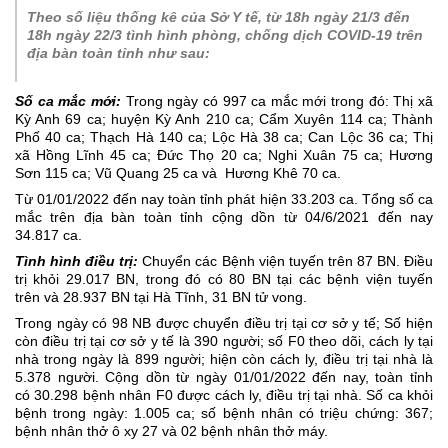
Theo số liệu thống kê của Sở Y tế, từ 18h ngày 21/3 đến
18h ngày 22/3 tình hình phòng, chống dịch COVID-19 trên
địa bàn toàn tỉnh nh
ư sau:
Số ca mắc mới:
Trong ngày có 997 ca mắc mới trong đó: Thị xã
Kỳ Anh 69 ca; huyện Kỳ Anh 210 ca; Cẩm Xuyên 114 ca; Thành
Phố 40 ca; Thạch Hà 140 ca; Lộc Hà 38 ca; Can Lộc 36 ca; Thị
xã Hồng Lĩnh 45 ca; Đức Thọ 20 ca; Nghi Xuân 75 ca; Hương
Sơn 115 ca; Vũ Quang 25 ca và Hương Khê 70 ca.
Từ 01/01/2022 đến nay toàn tỉnh phát hiện 33.203 ca. Tổng số ca
mắc trên địa bàn toàn tỉnh cộng dồn từ 04/6/2021 đến nay
34.817 ca.
Tình hình điều trị:
Chuyển các Bệnh viện tuyến trên 87 BN. Điều
trị khỏi 29.017 BN, trong đó có 80 BN tại các bệnh viện tuyến
trên và 28.937 BN tại Hà Tĩnh, 31 BN tử vong.
Trong ngày có 98 NB được chuyển điều trị tại cơ sở y tế; Số hiện
còn điều trị tại cơ sở y tế là 390 người; số F0 theo dõi, cách ly tại
nhà trong ngày là 899 người; hiện còn cách ly, điều trị tại nhà là
5.378 người. Cộng dồn từ ngày 01/01/2022 đến nay, toàn tỉnh
có 30.298 bệnh nhân F0 được cách ly, điều trị tại nhà. Số ca khỏi
bệnh trong ngày: 1.005 ca; số bệnh nhân có triệu chứng: 367;
bệnh nhân thở ô xy 27 và 02 bệnh nhân thở máy.