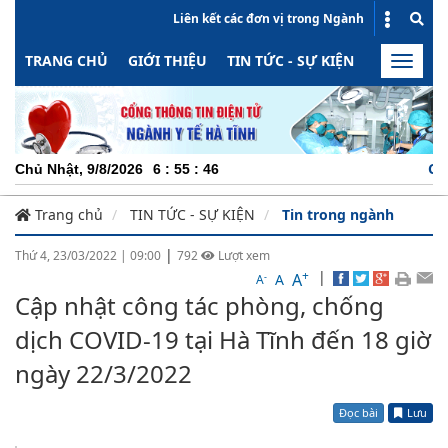
Liên kết các đơn vị trong Ngành
TRANG CHỦ
GIỚI THIỆU
TIN TỨC - SỰ KIỆN
HOẠT ĐỘN
Toggle
naviga
CHUYÊN
Chủ Nhật, 9/8/2026
6
:
55
:
47
Trang chủ
TIN TỨC - SỰ KIỆN
Tin trong ngành
|
Thứ 4, 23/03/2022
|
09:00
792
Lượt xem
+
|
A
-
A
A
Cập nhật công tác phòng, chống
dịch COVID-19 tại Hà Tĩnh đến 18 giờ
ngày 22/3/2022
Đọc bài
Lưu