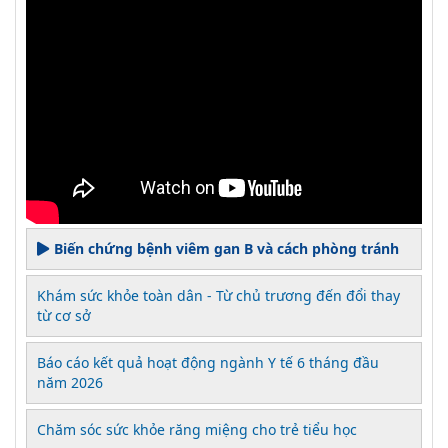
Biến chứng bệnh viêm gan B và cách phòng tránh
Khám sức khỏe toàn dân - Từ chủ trương đến đổi thay
từ cơ sở
Báo cáo kết quả hoạt động ngành Y tế 6 tháng đầu
năm 2026
Chăm sóc sức khỏe răng miệng cho trẻ tiểu học