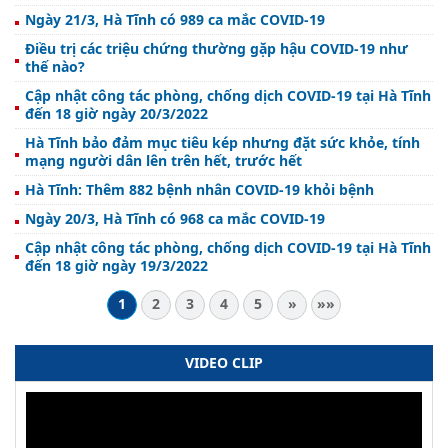
Ngày 21/3, Hà Tĩnh có 989 ca mắc COVID-19
Điều trị các triệu chứng thường gặp hậu COVID-19 như
thế nào?
Cập nhật công tác phòng, chống dịch COVID-19 tại Hà Tĩnh
đến 18 giờ ngày 20/3/2022
Hà Tĩnh bảo đảm mục tiêu kép nhưng đặt sức khỏe, tính
mạng người dân lên trên hết, trước hết
Hà Tĩnh: Thêm 882 bệnh nhân COVID-19 khỏi bệnh
Ngày 20/3, Hà Tĩnh có 968 ca mắc COVID-19
Cập nhật công tác phòng, chống dịch COVID-19 tại Hà Tĩnh
đến 18 giờ ngày 19/3/2022
1
2
3
4
5
»
»»
VIDEO CLIP