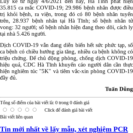
Lũy kế từ ngày 4/6/2021 đến nay, Hà Tĩnh phát hiện
35.815 ca mắc COVID-19; 29.986 bệnh nhân được điều
trị khỏi bệnh, ra viện, trong đó có 80 bệnh nhân tuyến
trên, 28.937 bệnh nhân tại Hà Tĩnh; số bệnh nhân tử
vong: 32 người; số bệnh nhân hiện đang theo dõi, cách ly
tại nhà 5.426 người.
Dịch COVID-19 vẫn đang diễn biến hết sức phức tạp, số
ca bệnh có chiều hướng gia tăng, nhiều ca bệnh không có
triệu chứng. Để chủ động phòng, chống dịch COVID-19
hiệu quả, CDC Hà Tĩnh khuyến cáo người dân cần thực
hiện nghiêm túc "5K" và tiêm vắc-xin phòng COVID-19
đầy đủ.
Tuấn Dũng
Tổng số điểm của bài viết là:
0
trong
0
đánh giá
Click để đánh giá bài viết
Bài viết liên quan
Tin mới nhất về lấy mẫu, xét nghiệm PCR