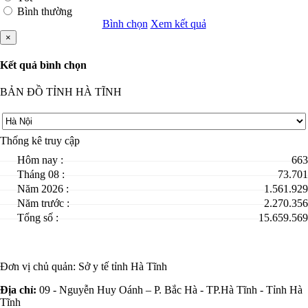
Bình thường
Bình chọn
Xem kết quả
×
Kết quả bình chọn
BẢN ĐỒ TỈNH HÀ TĨNH
Thống kê truy cập
Hôm nay :
663
Tháng 08 :
73.701
Năm 2026 :
1.561.929
Năm trước :
2.270.356
Tổng số :
15.659.569
Đơn vị chủ quản:
Sở y tế tỉnh Hà Tĩnh
Địa chỉ:
09 - Nguyễn Huy Oánh – P. Bắc Hà - TP.Hà Tĩnh - Tỉnh Hà
Tĩnh