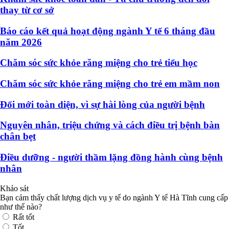
thay từ cơ sở
Báo cáo kết quả hoạt động ngành Y tế 6 tháng đầu
năm 2026
Chăm sóc sức khỏe răng miệng cho trẻ tiểu học
Chăm sóc sức khỏe răng miệng cho trẻ em mầm non
Đổi mới toàn diện, vì sự hài lòng của người bệnh
Nguyên nhân, triệu chứng và cách điều trị bệnh bàn
chân bẹt
Điều dưỡng - người thầm lặng đồng hành cùng bệnh
nhân
Khảo sát
Bạn cảm thấy chất lượng dịch vụ y tế do ngành Y tế Hà Tĩnh cung cấp
như thế nào?
Rất tốt
Tốt