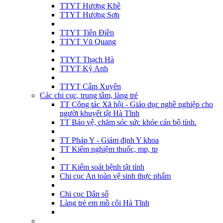
TTYT Hương Khê
TTYT Hương Sơn
TTYT Tiên Điền
TTYT Vũ Quang
TTYT Thạch Hà
TTYT Kỳ Anh
TTYT Cẩm Xuyên
Các chi cục, trung tâm, làng trẻ
TT Công tác Xã hội - Giáo dục nghề nghiệp cho
người khuyết tật Hà Tĩnh
TT Bảo vệ, chăm sóc sức khỏe cán bộ tỉnh.
TT Pháp Y - Giám định Y khoa
TT Kiểm nghiệm thuốc, mp, tp
TT Kiểm soát bệnh tật tỉnh
Chi cục An toàn vệ sinh thực phẩm
Chi cục Dân số
Làng trẻ em mồ côi Hà Tĩnh