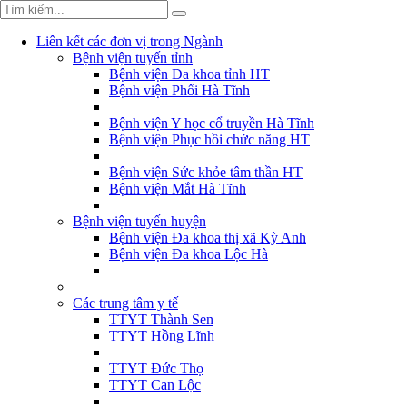
Liên kết các đơn vị trong Ngành
Bệnh viện tuyến tỉnh
Bệnh viện Đa khoa tỉnh HT
Bệnh viện Phổi Hà Tĩnh
Bệnh viện Y học cổ truyền Hà Tĩnh
Bệnh viện Phục hồi chức năng HT
Bệnh viện Sức khỏe tâm thần HT
Bệnh viện Mắt Hà Tĩnh
Bệnh viện tuyến huyện
Bệnh viện Đa khoa thị xã Kỳ Anh
Bệnh viện Đa khoa Lộc Hà
Các trung tâm y tế
TTYT Thành Sen
TTYT Hồng Lĩnh
TTYT Đức Thọ
TTYT Can Lộc