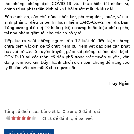
tác phòng, chống dịch COVID-19 vừa thực hiện tốt nhiệm vụ
chính trị và phát triển kinh tế - xã hội trước mắt và lâu dài.
Bên cạnh đó, cần chủ động nhân lực, phương tiện, thuốc, vật tư,
sinh phẩm… điều trị bệnh nhân nhiễm SARS-CoV-2 trên địa bàn.
Tăng cường điều trị F0 không triệu chứng hoặc triệu chứng nhẹ
tại nhà nhằm giảm tải cho các cơ sở y tế.
Tiếp tục rà soát những người trên 12 tuổi đủ điều kiện nhưng
chưa tiêm vắc-xin đẻ tổ chức tiêm bù, tiêm vét đặc biệt cần phát
huy vai trò các tổ truyên truyền, giám sát phòng, chống dịch bệnh
COVID-19 tại các thôn, tổ dân phố trong việc tuyên truyền, vận
động tiêm vắc-xin. Đẩy nhanh chiến dịch tiêm chủng để nâng cao
tỷ lệ tiêm vắc-xin mũi 3 cho người dân.
H
uy Ngân
Tổng số điểm của bài viết là:
0
trong
0
đánh giá
Click để đánh giá bài viết
BÀI VIẾT LIÊN QUAN