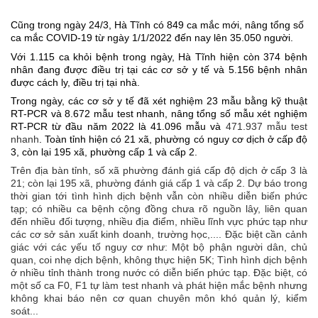
Cũng trong ngày 24/3, Hà Tĩnh có 849 ca mắc mới, nâng tổng số
ca mắc COVID-19 từ ngày 1/1/2022 đến nay lên 35.050 người.
Với 1.115 ca khỏi bệnh trong ngày, Hà Tĩnh hiện còn 374 bệnh
nhân đang được điều trị tại các cơ sở y tế và 5.156 bệnh nhân
được cách ly, điều trị tại nhà.
Trong ngày, các cơ sở y tế đã xét nghiệm 23 mẫu bằng kỹ thuật
RT-PCR và 8.672 mẫu test nhanh, nâng tổng số mẫu xét nghiệm
RT-PCR từ đầu năm 2022 là 41.096 mẫu và
471.937 mẫu test
nhanh
. Toàn tỉnh hiện có 21 xã, phường có nguy cơ dịch ở cấp độ
3, còn lại 195 xã, phường cấp 1 và cấp 2.
Trên địa bàn tỉnh, số xã ph
ường đánh giá cấp độ dịch ở cấp 3 là
21; c
òn lại 195 xã, ph
ường đánh giá cấp 1 và cấp 2. Dự báo trong
thời gian tới tình hình dịch bệnh vẫn còn nhiều diễn biến phức
tạp; có nhiều ca bệnh cộng đồng chưa rõ nguồn lây, liên quan
đến nhiều đối tượng, nhiều địa điểm, nhiều lĩnh vực phức tạp như
các cơ sở sản xuất kinh doanh, trường học,.... Đặc biệt cần cảnh
giác với các yếu tố nguy cơ như: Một bộ phận người dân, chủ
quan, coi nhẹ dịch bệnh, không thực hiện 5K; Tình hình dịch bệnh
ở nhiều tỉnh thành trong nước có diễn biến phức tạp. Đặc biệt, có
một số ca F0, F1 tự làm test nhanh và phát hiện mắc bệnh nhưng
không khai báo nên cơ quan chuyên môn khó quản lý, kiểm
soát...