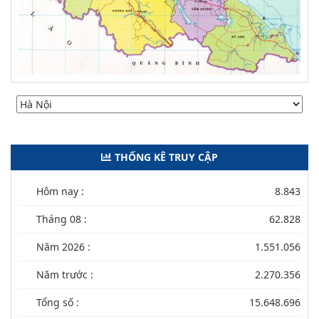
THỐNG KÊ TRUY CẬP
Hôm nay :
8.843
Tháng 08 :
62.828
Năm 2026 :
1.551.056
Năm trước :
2.270.356
Tổng số :
15.648.696