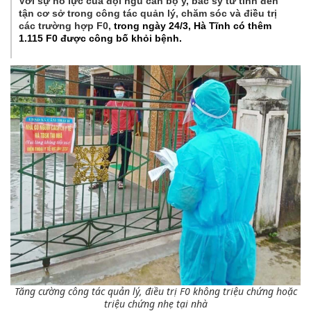
Với sự nỗ lực của đội ngũ cán bộ y, bác sỹ từ tỉnh đến
tận cơ sở trong công tác quản lý, chăm sóc và điều trị
các trường hợp F0,
trong ngày 24/3, Hà Tĩnh có thêm
1.115 F0 được công bố khỏi bệnh.
Tăng cường công tác quản lý, điều trị F0 không triệu chứng hoặc
triệu chứng nhẹ tại nhà