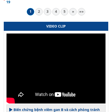
19
1
2
3
4
5
»
»»
VIDEO CLIP
Biến chứng bệnh viêm gan B và cách phòng tránh