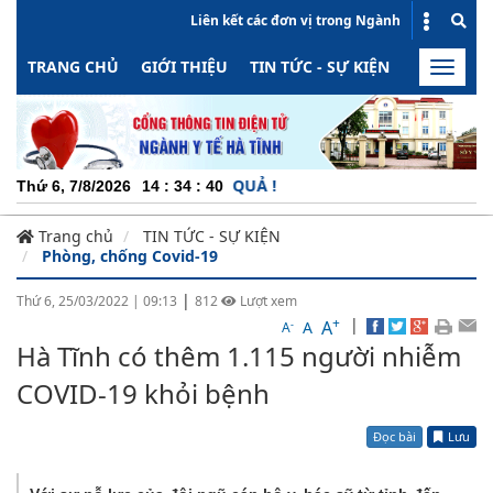
Liên kết các đơn vị trong Ngành
TRANG CHỦ
GIỚI THIỆU
TIN TỨC - SỰ KIỆN
HOẠT ĐỘN
Toggle
naviga
NG - MINH BẠCH - HIỆU QUẢ !
Thứ 6, 7/8/2026
14
:
34
:
40
Trang chủ
TIN TỨC - SỰ KIỆN
Phòng, chống Covid-19
|
Thứ 6, 25/03/2022
|
09:13
812
Lượt xem
+
|
A
-
A
A
Hà Tĩnh có thêm 1.115 người nhiễm
COVID-19 khỏi bệnh
Đọc bài
Lưu