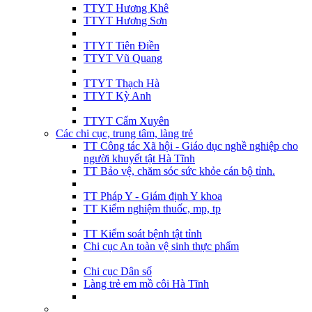
TTYT Hương Khê
TTYT Hương Sơn
TTYT Tiên Điền
TTYT Vũ Quang
TTYT Thạch Hà
TTYT Kỳ Anh
TTYT Cẩm Xuyên
Các chi cục, trung tâm, làng trẻ
TT Công tác Xã hội - Giáo dục nghề nghiệp cho
người khuyết tật Hà Tĩnh
TT Bảo vệ, chăm sóc sức khỏe cán bộ tỉnh.
TT Pháp Y - Giám định Y khoa
TT Kiểm nghiệm thuốc, mp, tp
TT Kiểm soát bệnh tật tỉnh
Chi cục An toàn vệ sinh thực phẩm
Chi cục Dân số
Làng trẻ em mồ côi Hà Tĩnh