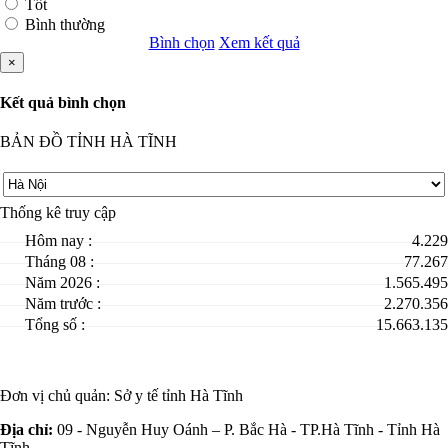
Tốt
Bình thường
Bình chọn
Xem kết quả
×
Kết quả bình chọn
BẢN ĐỒ TỈNH HÀ TĨNH
Thống kê truy cập
Hôm nay :
4.229
Tháng 08 :
77.267
Năm 2026 :
1.565.495
Năm trước :
2.270.356
Tổng số :
15.663.135
Đơn vị chủ quản:
Sở y tế tỉnh Hà Tĩnh
Địa chỉ:
09 - Nguyễn Huy Oánh – P. Bắc Hà - TP.Hà Tĩnh - Tỉnh Hà
Tĩnh