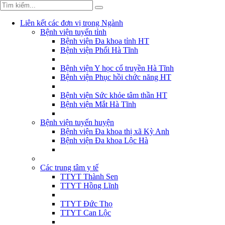
Liên kết các đơn vị trong Ngành
Bệnh viện tuyến tỉnh
Bệnh viện Đa khoa tỉnh HT
Bệnh viện Phổi Hà Tĩnh
Bệnh viện Y học cổ truyền Hà Tĩnh
Bệnh viện Phục hồi chức năng HT
Bệnh viện Sức khỏe tâm thần HT
Bệnh viện Mắt Hà Tĩnh
Bệnh viện tuyến huyện
Bệnh viện Đa khoa thị xã Kỳ Anh
Bệnh viện Đa khoa Lộc Hà
Các trung tâm y tế
TTYT Thành Sen
TTYT Hồng Lĩnh
TTYT Đức Thọ
TTYT Can Lộc