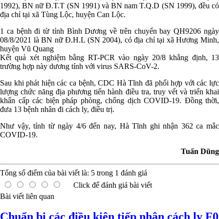
1992), BN nữ Đ.T.T (SN 1991) và BN nam T.Q.D (SN 1999), đều có
địa chỉ tại xã Tùng Lộc, huyện Can Lộc.
1 ca bệnh đi từ tỉnh Bình Dương về trên chuyến bay QH9206 ngày
08/8/2021 là BN nữ Đ.H.L (SN 2004), có địa chỉ tại xã Hương Minh,
huyện Vũ Quang
Kết quả xét nghiệm bằng RT-PCR vào ngày 20/8 khẳng định, 13
trường hợp này dương tính với virus SARS-CoV-2.
Sau khi phát hiện các ca bệnh, CDC Hà Tĩnh đã phối hợp với các lực
lượng chức năng địa phương tiến hành điều tra, truy vết và triển khai
khẩn cấp các biện pháp phòng, chống dịch COVID-19. Đồng thời,
đưa 13 bệnh nhân đi cách ly, điều trị.
Như vậy, tính từ ngày 4/6 đến nay, Hà Tĩnh ghi nhận 362 ca mắc
COVID-19.
Tuấn Dũng
Tổng số điểm của bài viết là:
5
trong
1
đánh giá
Click để đánh giá bài viết
Bài viết liên quan
Chuẩn bị các điều kiện tiếp nhận cách ly F0