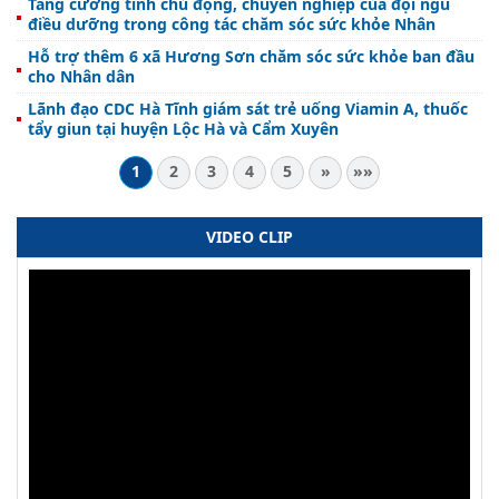
Tăng cường tính chủ động, chuyên nghiệp của đội ngũ
điều dưỡng trong công tác chăm sóc sức khỏe Nhân
Hỗ trợ thêm 6 xã Hương Sơn chăm sóc sức khỏe ban đầu
cho Nhân dân
Lãnh đạo CDC Hà Tĩnh giám sát trẻ uống Viamin A, thuốc
tẩy giun tại huyện Lộc Hà và Cẩm Xuyên
1
2
3
4
5
»
»»
VIDEO CLIP