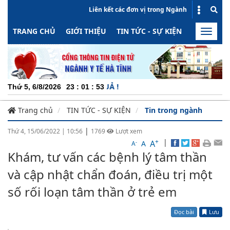
Liên kết các đơn vị trong Ngành
TRANG CHỦ
GIỚI THIỆU
TIN TỨC - SỰ KIỆN
HOẠT ĐỘN
Toggle
naviga
CHU
Thứ 5, 6/8/2026
23
:
01
:
53
Trang chủ
TIN TỨC - SỰ KIỆN
Tin trong ngành
|
Thứ 4, 15/06/2022
|
10:56
1769
Lượt xem
+
|
A
-
A
A
Khám, tư vấn các bệnh lý tâm thần
và cập nhật chẩn đoán, điều trị một
số rối loạn tâm thần ở trẻ em
Đọc bài
Lưu