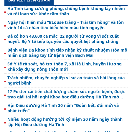
Hà Tĩnh tăng cường phòng, chống bệnh không lây nhiễm
và rối loạn sức khỏe tâm thần
Ngày hội hiến máu “BLouse trắng – Trái tim hồng” và tôn
vinh 14 cá nhân tiêu biểu hiến máu tình nguyện
Đã có hơn 43.600 ca mắc, 22 người tử vong vì sốt xuất
huyết: Bộ Y tế tiếp tục yêu cầu quyết liệt phòng chống
Bệnh viện Đa khoa tỉnh tiếp nhận kỹ thuật nhuộm Hóa mô
miễn dịch bằng tay từ Bệnh viện Bạch Mai
Sở Y tế rà soát, hỗ trợ thôn 7, xã Hà Linh, huyện Hương
Khê xây dựng nông thôn mới
Trách nhiệm, chuyên nghiệp vì sự an toàn và hài lòng của
người bệnh
17 Poster cải tiến chất lượng chăm sóc người bệnh, được
trao giải tại hội nghị Khoa học điều dưỡng Hà Tĩnh mở
rộng
Hội Điều dưỡng Hà Tĩnh 30 năm “Đoàn kết, đổi mới và
phát triển”
Nhiều hoạt động hướng tới kỷ niệm 30 năm ngày thành
lập Hội Điều dưỡng Hà Tĩnh