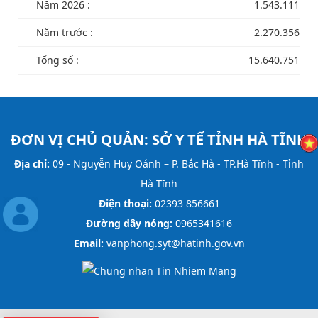
Năm 2026 :
1.543.111
Năm trước :
2.270.356
Tổng số :
15.640.751
ĐƠN VỊ CHỦ QUẢN:
SỞ Y TẾ TỈNH HÀ TĨNH
Địa chỉ:
09 - Nguyễn Huy Oánh – P. Bắc Hà - TP.Hà Tĩnh - Tỉnh
Hà Tĩnh
Điện thoại:
02393 856661
Đường dây nóng:
0965341616
Email:
vanphong.syt@hatinh.gov.vn