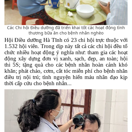
Các Chi hội Điều dưỡng đã triển khai tốt các hoạt động tình
thương bữa ăn cho bệnh nhân nghèo
Hội Điều dưỡng Hà Tĩnh có 23
c
hi hội trực thuộc với
1
.
532 hội viên.
T
rong dịp này tất cả các
c
hi hội đều tổ
chức
nhiều
hoạt động ý nghĩa như: tham gia các hoạt
động xây dựng đơn vị xanh, sạch, đẹp, an toàn; hội
thi 5S; tặng quà cho các bệnh nhân hoàn cảnh khó
khăn; phát cháo, cơm, cắt tóc miễn phí cho bệnh nhân
điều trị nội trú; tình nguyện hiến máu nhân đạo kịp
thời cấp cứu cho bệnh nhân...