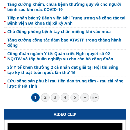
Tăng cường khám, chữa bệnh thường quy và cho người
bệnh sau khi mắc COVID-19
Tiếp nhận bác sỹ Bệnh viện Nhi Trung ương về công tác tại
Bệnh viện Đa khoa thị xã Kỳ Anh
Chủ động phòng bệnh tay chân miệng khi vào mùa
Tăng cường công tác đảm bảo ATVSTP trong tháng hành
động
Công đoàn ngành Y tế: Quán triệt Nghị quyết số 02-
NQ/TW và tập huấn nghiệp vụ cho cán bộ công đoàn
Sở Y tế khen thưởng 2 cá nhân đạt giải tại Hội thi Sáng
tạo kỹ thuật toàn quốc lần thứ 16
Cứu sống sản phụ bị rau tiền đạo trung tâm - rau cài răng
lược ở Hà Tĩnh
1
2
3
4
5
»
»»
VIDEO CLIP