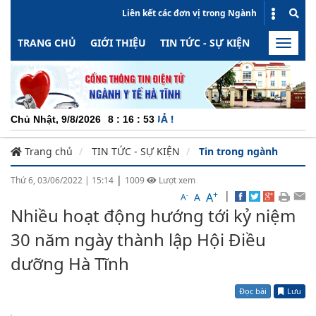
Liên kết các đơn vị trong Ngành
TRANG CHỦ
GIỚI THIỆU
TIN TỨC - SỰ KIỆN
HOẠT ĐỘN
Toggle
naviga
CHUYÊ
Chủ Nhật, 9/8/2026
8
:
16
:
53
Trang chủ
TIN TỨC - SỰ KIỆN
Tin trong ngành
|
Thứ 6, 03/06/2022
|
15:14
1009
Lượt xem
+
|
A
-
A
A
Nhiều hoạt động hướng tới kỷ niệm
30 năm ngày thành lập Hội Điều
dưỡng Hà Tĩnh
Đọc bài
Lưu