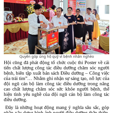
Quyên góp ủng hộ quỹ vì bệnh nhân nghèo
Hội cũng đã phát động tổ chức cuộc thi Poster về cải
tiến chất lượng công tác điều dưỡng chăm sóc người
bệnh, biên tập xuất bản sách Điều dưỡng – Công việc
của trái tim”… Nhằm ghi nhận sự sáng tạo, nỗ lực của
đội ngũ cán bộ làm công tác điều dưỡng trong nâng
cao chất lượng chăm sóc sức khỏe người bệnh, thể
hiện tình yêu nghề của đội ngũ cán bộ làm công tác
điều dưỡng.
Đây là những hoạt động mang ý nghĩa sâu sắc, góp
phần x
ây dựng hình ảnh người điều dưỡng thân thiện,