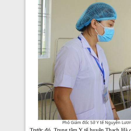
Phó Giám đốc Sở Y tế Nguyễn Lương
Trước đó, Trung tâm Y tế huyện Thạch Hà cũ