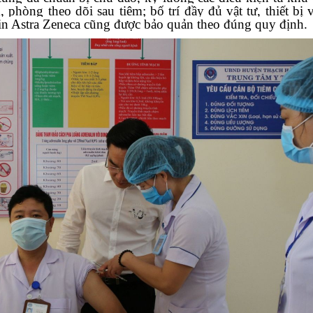
phòng theo dõi sau tiêm; bố trí đầy đủ vật tư, thiết bị v
xin Astra Zeneca cũng được bảo quản theo đúng quy định.