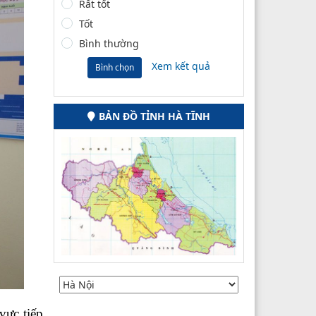
Rất tốt
Tốt
Bình thường
Xem kết quả
Bình chọn
BẢN ĐỒ TỈNH HÀ TĨNH
vực tiếp