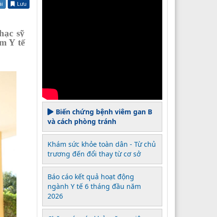
ài
Lưu
hạc sỹ
m Y tế
Biến chứng bệnh viêm gan B
và cách phòng tránh
Khám sức khỏe toàn dân - Từ chủ
trương đến đổi thay từ cơ sở
Báo cáo kết quả hoạt động
ngành Y tế 6 tháng đầu năm
2026