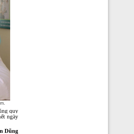
êm.
đúng quy
hết ngày
n Dũng