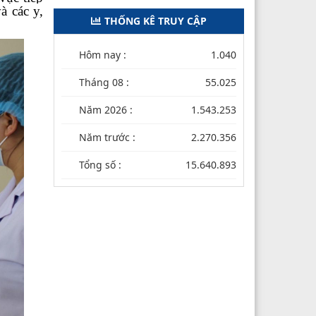
à các y,
THỐNG KÊ TRUY CẬP
Hôm nay :
1.040
Tháng 08 :
55.025
Năm 2026 :
1.543.253
Năm trước :
2.270.356
Tổng số :
15.640.893