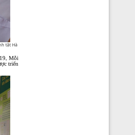
nh tật Hà
-19, Mỗi
ợc triển