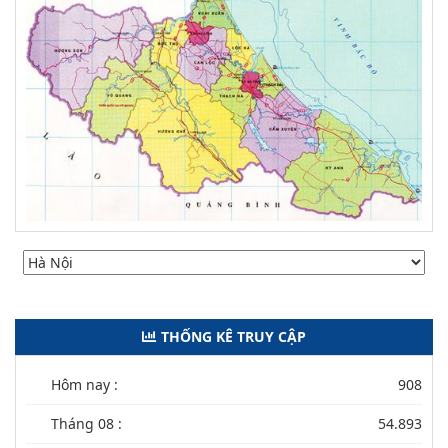
THỐNG KÊ TRUY CẬP
Hôm nay :
908
Tháng 08 :
54.893