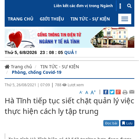
Liên kết các đơn vị trong Ngành
TRANG CHỦ
GIỚI THIỆU
TIN TỨC - SỰ KIỆN
HOẠT ĐỘN
Toggle
naviga
G - MINH BẠCH - HIỆU QUẢ !
Thứ 5, 6/8/2026
23
:
08
:
05
Trang chủ
TIN TỨC - SỰ KIỆN
Phòng, chống Covid-19
|
Thứ 5, 26/08/2021
|
07:09
788
Lượt xem
+
|
A
-
A
A
Hà Tĩnh tiếp tục siết chặt quản lý việc
thực hiện cách ly tập trung
Đọc bài
Lưu