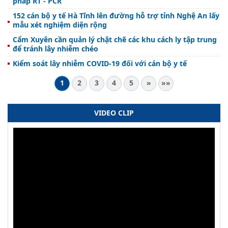
pháp RT - PCR
152 cán bộ y tế Hà Tĩnh lên đường hỗ trợ tỉnh Nghệ An lấy
mẫu xét nghiệm diện rộng
Cẩm Xuyên cần quản lý chặt chẽ các khu cách ly tập trung
để tránh lây nhiễm chéo
Kiểm soát lây nhiễm COVID-19 đối với cán bộ y tế
1
2
3
4
5
»
»»
VIDEO CLIP