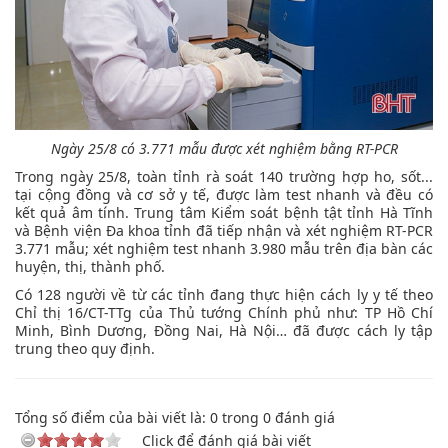
Ngày 25/8 có 3.771 mẫu được xét nghiệm bằng RT-PCR
Trong ngày 25/8, toàn tỉnh rà soát 140 trường hợp ho, sốt...
tại cộng đồng và cơ sở y tế, được làm test nhanh và đều có
kết quả âm tính. Trung tâm Kiểm soát bệnh tật tỉnh Hà Tĩnh
và Bệnh viện Đa khoa tỉnh đã tiếp nhận và xét nghiệm RT-PCR
3.771 mẫu; xét nghiệm test nhanh 3.980 mẫu trên địa bàn các
huyện, thị, thành phố.
Có 128 người về từ các tỉnh đang thực hiện cách ly y tế theo
Chỉ thị 16/CT-TTg của Thủ tướng Chính phủ như: TP Hồ Chí
Minh, Bình Dương, Đồng Nai, Hà Nội… đã được cách ly tập
trung theo quy định.
Tổng số điểm của bài viết là:
0
trong
0
đánh giá
Click để đánh giá bài viết