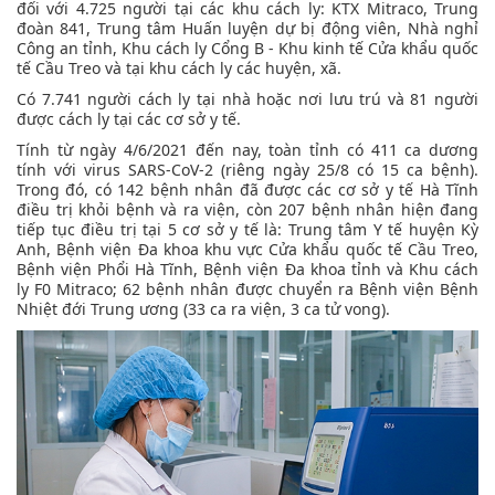
đối với 4.725 người tại các khu cách ly: KTX Mitraco, Trung
đoàn 841, Trung tâm Huấn luyện dự bị động viên, Nhà nghỉ
Công an tỉnh, Khu cách ly Cổng B - Khu kinh tế Cửa khẩu quốc
tế Cầu Treo và tại khu cách ly các huyện, xã.
Có 7.741 người cách ly tại nhà hoặc nơi lưu trú và 81 người
được cách ly tại các cơ sở y tế.
Tính từ ngày 4/6/2021 đến nay, toàn tỉnh có 411 ca dương
tính với virus SARS-CoV-2 (riêng ngày 25/8 có 15 ca bệnh).
Trong đó, có 142 bệnh nhân đã được các cơ sở y tế Hà Tĩnh
điều trị khỏi bệnh và ra viện, còn 207 bệnh nhân hiện đang
tiếp tục điều trị tại 5 cơ sở y tế là: Trung tâm Y tế huyện Kỳ
Anh, Bệnh viện Đa khoa khu vực Cửa khẩu quốc tế Cầu Treo,
Bệnh viện Phổi Hà Tĩnh, Bệnh viện Đa khoa tỉnh và Khu cách
ly F0 Mitraco; 62 bệnh nhân được chuyển ra Bệnh viện Bệnh
Nhiệt đới Trung ương (33 ca ra viện, 3 ca tử vong).