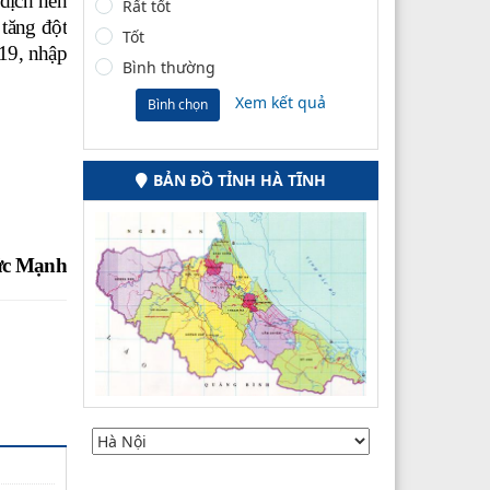
dịch nên
Rất tốt
 tăng đột
Tốt
-19, nhập
Bình thường
Xem kết quả
Bình chọn
BẢN ĐỒ TỈNH HÀ TĨNH
c Mạnh