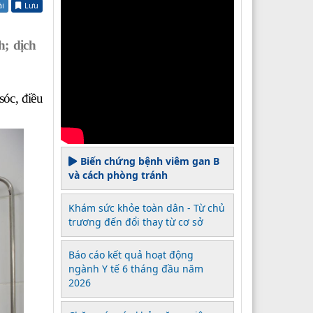
ài
Lưu
h; dịch
sóc, điều
Biến chứng bệnh viêm gan B
và cách phòng tránh
Khám sức khỏe toàn dân - Từ chủ
trương đến đổi thay từ cơ sở
Báo cáo kết quả hoạt động
ngành Y tế 6 tháng đầu năm
2026