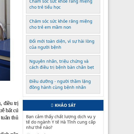
Chăm sóc sức khỏe răng miệng
cho trẻ tiểu học
Chăm sóc sức khỏe răng miệng
cho trẻ em mầm non
Đổi mới toàn diện, vì sự hài lòng
của người bệnh
Nguyên nhân, triệu chứng và
cách điều trị bệnh bàn chân bẹt
Điều dưỡng - người thầm lặng
đồng hành cùng bệnh nhân
 điều trị
KHẢO SÁT
rễ bất cứ
Bạn cảm thấy chất lượng dịch vụ y
 tuân thủ
tế do ngành Y tế Hà Tĩnh cung cấp
như thế nào?