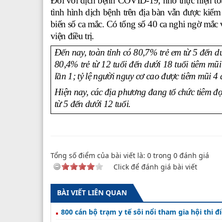
Đối với dịch bệnh COVID-19, nhờ thực hiện tố
tình hình dịch bệnh trên địa bàn vẫn được kiểm 
biến số ca mắc. Có tổng số 40 ca nghi ngờ mắc
viện điều trị.
Đến nay, toàn tỉnh có 80,7% trẻ em từ 5 đến d
80,4% trẻ từ 12 tuổi đến dưới 18 tuổi tiêm mũi
lần 1; tỷ lệ người nguy cơ cao được tiêm mũi 4
Hiện nay, các địa phương đang tổ chức tiêm đợt
từ 5 đến dưới 12 tuổi.
Tổng số điểm của bài viết là:
0
trong
0
đánh giá
Click để đánh giá bài viết
BÀI VIẾT LIÊN QUAN
800 cán bộ trạm y tế sôi nổi tham gia hội thi đ