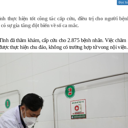
Đọc b
Xử lý kiến nghị - Khiếu nại tố cáo
Khác
nh thực hiện tốt công tác cấp cứu, điều trị cho người bện
 sự gia tăng đột biến về số ca mắc.
à Tĩnh đã thăm khám, cấp cứu cho 2.875 bệnh nhân. Việc chăm 
ú được thực hiện chu đáo, không có trường hợp tử vong nội viện.