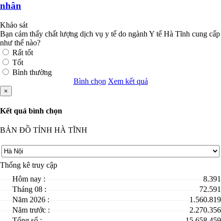
nhân
Khảo sát
Bạn cảm thấy chất lượng dịch vụ y tế do ngành Y tế Hà Tĩnh cung cấp
như thế nào?
Rất tốt
Tốt
Bình thường
Bình chọn
Xem kết quả
×
Kết quả bình chọn
BẢN ĐỒ TỈNH HÀ TĨNH
Thống kê truy cập
Hôm nay :
8.391
Tháng 08 :
72.591
Năm 2026 :
1.560.819
Năm trước :
2.270.356
Tổng số :
15.658.459