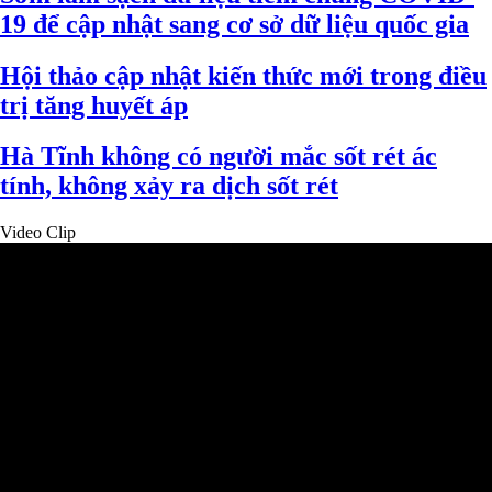
19 để cập nhật sang cơ sở dữ liệu quốc gia
Hội thảo cập nhật kiến thức mới trong điều
trị tăng huyết áp
Hà Tĩnh không có người mắc sốt rét ác
tính, không xảy ra dịch sốt rét
Video Clip