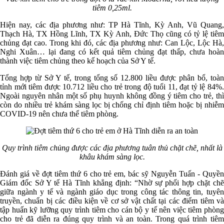
tiêm 0,25ml.
Hiện nay, các địa phương như: TP Hà Tĩnh, Kỳ Anh, Vũ Quang,
Thạch Hà, TX Hồng Lĩnh, TX Kỳ Anh, Đức Thọ cũng có tỷ lệ tiêm
chủng đạt cao. Trong khi đó, các địa phương như: Can Lộc, Lộc Hà,
Nghi Xuân… lại đang có kết quả tiêm chủng đạt thấp, chưa hoàn
thành việc tiêm chủng theo kế hoạch của Sở Y tế.
Tổng hợp từ Sở Y tế, trong tổng số 12.800 liều được phân bổ, toàn
tỉnh mới tiêm được 10.712 liều cho trẻ trong độ tuổi 11, đạt tỷ lệ 84%.
Ngoài nguyên nhân một số phụ huynh không đồng ý tiêm cho trẻ, thì
còn do nhiều trẻ khám sàng lọc bị chống chỉ định tiêm hoặc bị nhiễm
COVID-19 nên chưa thể tiêm phòng.
Quy trình tiêm chủng được các địa phương tuân thủ chặt chẽ, nhất là
khâu khám sàng lọc.
Đánh giá về đợt tiêm thứ 6 cho trẻ em, bác sỹ Nguyễn Tuấn - Quyền
Giám đốc Sở Y tế Hà Tĩnh khẳng định: “Nhờ sự phối hợp chặt chẽ
giữa ngành y tế và ngành giáo dục trong công tác thông tin, tuyên
truyền, chuẩn bị các điều kiện về cơ sở vật chất tại các điểm tiêm và
tập huấn kỹ lưỡng quy trình tiêm cho cán bộ y tế nên việc tiêm phòng
cho trẻ đã diễn ra đúng quy trình và an toàn. Trong quá trình tiêm