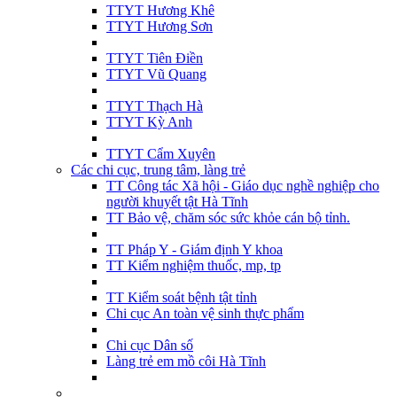
TTYT Hương Khê
TTYT Hương Sơn
TTYT Tiên Điền
TTYT Vũ Quang
TTYT Thạch Hà
TTYT Kỳ Anh
TTYT Cẩm Xuyên
Các chi cục, trung tâm, làng trẻ
TT Công tác Xã hội - Giáo dục nghề nghiệp cho
người khuyết tật Hà Tĩnh
TT Bảo vệ, chăm sóc sức khỏe cán bộ tỉnh.
TT Pháp Y - Giám định Y khoa
TT Kiểm nghiệm thuốc, mp, tp
TT Kiểm soát bệnh tật tỉnh
Chi cục An toàn vệ sinh thực phẩm
Chi cục Dân số
Làng trẻ em mồ côi Hà Tĩnh