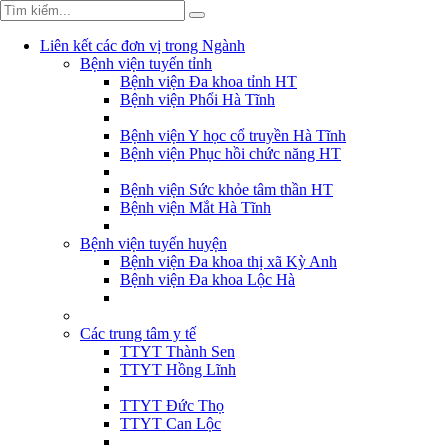
Liên kết các đơn vị trong Ngành
Bệnh viện tuyến tỉnh
Bệnh viện Đa khoa tỉnh HT
Bệnh viện Phổi Hà Tĩnh
Bệnh viện Y học cổ truyền Hà Tĩnh
Bệnh viện Phục hồi chức năng HT
Bệnh viện Sức khỏe tâm thần HT
Bệnh viện Mắt Hà Tĩnh
Bệnh viện tuyến huyện
Bệnh viện Đa khoa thị xã Kỳ Anh
Bệnh viện Đa khoa Lộc Hà
Các trung tâm y tế
TTYT Thành Sen
TTYT Hồng Lĩnh
TTYT Đức Thọ
TTYT Can Lộc