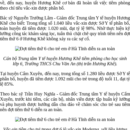
về, đến nay, huyện Hương Khê cơ bản đã hoàn tất việc tiêm phòng
theo chỉ tiêu vắc-xin được phân bổ.
Bác sỹ Nguyễn Trường Lâm - Giám đốc Trung tâm Y tế huyện Hương
Khê cho biết: Trong tổng số 1.040 liều vắc-xin được Sở Y tế phân bổ,
toàn huyện đã tiêm được 1.020 mũi, đạt tỷ lệ 98%. Nhờ thực hiện kỹ
lưỡng công tác khám sàng lọc, tuân thủ chặt chẽ quy trình tiêm nên đợt
tiêm thứ 6 ở Hương Khê không xảy ra các sự cố.
Cán bộ Trung tâm Y tế huyện Hương Khê tiêm phòng cho học sinh
lớp 6, Trường THCS Chu Văn An (thị trấn Hương Khê).
Tại huyện Cẩm Xuyên, đến nay, trong tổng số 1.280 liều được Sở Y tế
phân bổ, huyện đã tiêm được 1.092 mũi cho trẻ trong độ tuổi 11, đạt tỷ
lệ 85%.
Theo bác sỹ Trần Huy Nghĩa - Giám đốc Trung tâm Y tế huyện Cẩm
Xuyên, trước khi tiêm, các cán bộ, nhân viên được tập huấn kỹ lưỡng
và phụ huynh được hướng dẫn chu đáo về chăm sóc cho trẻ sau tiêm
nên đợt tiêm thứ 6 diễn ra an toàn.
Vắc-xin tiêm cho trẻ trong đợt 6 là vắc-xin Moderna, với liều lượng