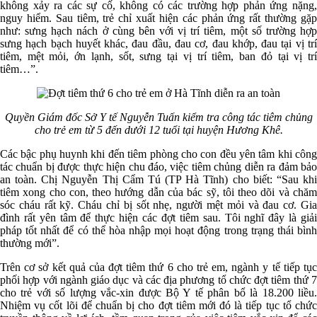
không xảy ra các sự cố, không có các trường hợp phản ứng nặng,
nguy hiểm. Sau tiêm, trẻ chỉ xuất hiện các phản ứng rất thường gặp
như: sưng hạch nách ở cùng bên với vị trí tiêm, một số trường hợp
sưng hạch bạch huyết khác, đau đầu, đau cơ, đau khớp, đau tại vị trí
tiêm, mệt mỏi, ớn lạnh, sốt, sưng tại vị trí tiêm, ban đỏ tại vị trí
tiêm…”.
Quyền Giám đốc Sở Y tế Nguyễn Tuấn kiểm tra công tác tiêm chủng
cho trẻ em từ 5 đến dưới 12 tuổi tại huyện Hương Khê.
Các bậc phụ huynh khi đến tiêm phòng cho con đều yên tâm khi công
tác chuẩn bị được thực hiện chu đáo, việc tiêm chủng diễn ra đảm bảo
an toàn. Chị Nguyễn Thị Cẩm Tú (TP Hà Tĩnh) cho biết: “Sau khi
tiêm xong cho con, theo hướng dẫn của bác sỹ, tôi theo dõi và chăm
sóc cháu rất kỹ. Cháu chỉ bị sốt nhẹ, người mệt mỏi và đau cơ. Gia
đình rất yên tâm để thực hiện các đợt tiêm sau. Tôi nghĩ đây là giải
pháp tốt nhất để có thể hòa nhập mọi hoạt động trong trạng thái bình
thường mới”.
Trên cơ sở kết quả của đợt tiêm thứ 6 cho trẻ em, ngành y tế tiếp tục
phối hợp với ngành giáo dục và các địa phương tổ chức đợt tiêm thứ 7
cho trẻ với số lượng vắc-xin được Bộ Y tế phân bổ là 18.200 liều.
Nhiệm vụ cốt lõi để chuẩn bị cho đợt tiêm mới đó là tiếp tục tổ chức