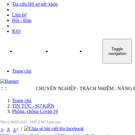
Tra cứu Hồ sơ sức khỏe
Liên hệ
Hỏi - Đáp
RSS
Toggle
TRANG CHỦ
GIỚI THIỆU
TIN TỨC - SỰ KIỆN
navigation
Trang chủ
:
:
CHUYÊN NGHIỆP - TRÁCH NHIỆM - NĂNG ĐỘNG
Trang chủ
TIN TỨC - SỰ KIỆN
Phòng, chống Covid-19
|
Thứ 4, 04/05/2022
|
14:03
941
Lượt xem
|
+
-
A
A
A