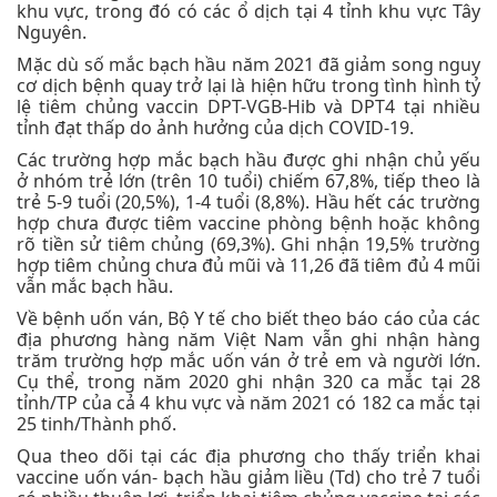
khu vực, trong đó có các ổ dịch tại 4 tỉnh khu vực Tây
Nguyên.
Mặc dù số mắc bạch hầu năm 2021 đã giảm song nguy
cơ dịch bệnh quay trở lại là hiện hữu trong tình hình tỷ
lệ tiêm chủng vaccin DPT-VGB-Hib và DPT4 tại nhiều
tỉnh đạt thấp do ảnh hưởng của dịch COVID-19.
Các trường hợp mắc bạch hầu được ghi nhận chủ yếu
ở nhóm trẻ lớn (trên 10 tuổi) chiếm 67,8%, tiếp theo là
trẻ 5-9 tuổi (20,5%), 1-4 tuổi (8,8%). Hầu hết các trường
hợp chưa được tiêm vaccine phòng bệnh hoặc không
rõ tiền sử tiêm chủng (69,3%). Ghi nhận 19,5% trường
hợp tiêm chủng chưa đủ mũi và 11,26 đã tiêm đủ 4 mũi
vẫn mắc bạch hầu.
Về bệnh uốn ván, Bộ Y tế cho biết theo báo cáo của các
địa phương hàng năm Việt Nam vẫn ghi nhận hàng
trăm trường hợp mắc uốn ván ở trẻ em và người lớn.
Cụ thể, trong năm 2020 ghi nhận 320 ca mắc tại 28
tỉnh/TP của cả 4 khu vực và năm 2021 có 182 ca mắc tại
25 tinh/Thành phố.
Qua theo dõi tại các địa phương cho thấy triển khai
vaccine uốn ván- bạch hầu giảm liều (Td) cho trẻ 7 tuổi