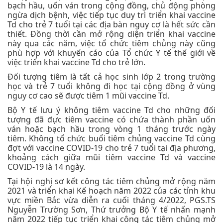
bạch hầu, uốn ván trong cộng đồng, chủ động phòng
ngừa dịch bệnh, việc tiếp tục duy trì triển khai vaccine
Td cho trẻ 7 tuổi tại các địa bàn nguy cơ là hết sức cần
thiết. Đồng thời cần mở rộng diện triển khai vaccine
này qua các năm, việc tổ chức tiêm chủng này cũng
phù hợp với khuyến cáo của Tổ chức Y tế thế giới về
việc triển khai vaccine Td cho trẻ lớn.
Đối tượng tiêm là tất cả học sinh lớp 2 trong trường
học và trẻ 7 tuổi không đi học tại cộng đồng ở vùng
nguy cơ cao sẽ được tiêm 1 mũi vaccine Td.
Bộ Y tế lưu ý không tiêm vaccine Td cho những đối
tượng đã đực tiêm vaccine có chứa thành phần uốn
ván hoặc bạch hầu trong vòng 1 tháng trước ngày
tiêm. Không tổ chức buổi tiêm chủng vaccine Td cùng
đợt với vaccine COVID-19 cho trẻ 7 tuổi tại địa phương,
khoảng cách giữa mũi tiêm vaccine Td và vaccine
COVID-19 là 14 ngày.
Tại hội nghị sơ kết công tác tiêm chủng mở rộng năm
2021 và triển khai Kế hoạch năm 2022 của các tỉnh khu
vực miền Bắc vừa diễn ra cuối tháng 4/2022, PGS.TS
Nguyễn Trường Sơn, Thứ trưởng Bộ Y tế nhấn mạnh
năm 2022 tiếp tục triển khai công tác tiêm chủng mở