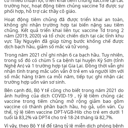
có nhiều thuận lợi, triển khai tiêm chủng vaccine tại các
trường học, hoạt động tiêm chủng vaccine Td được sự
phối hợp, hỗ trợ các thầy cô giáo.
Hoạt động tiêm chủng đã được triển khai an toàn,
không ghi nhận trường hợp tai biến nặng sau tiêm
chủng. Kết quả triển khai liên tục vaccine Td trong 2
năm (2019, 2020) và tổ chức chiến dịch tại các tỉnh khu
vực Tây Nguyên đã giúp từng bước khống chế được
dịch bạch hầu, giảm số mắc và tử vong.
Trong năm 2021 chỉ ghi nhận 6 ca bạch hầu. Tuy nhiên,
trong số đó có chùm 5 ca bệnh tại huyện Kỳ Sơn (tỉnh
Nghệ An) và 1 trường hợp tại Gia Lai. Đồng thời vẫn ghi
nhận tình trạng mắc uốn vẫn ở trẻ em và người lớn với
số mắc hàng trăm ca mỗi năm, tiếp tục ghi nhận các
trường hợp uốn ván sơ sinh.
Bên cạnh đó, Bộ Y tế cũng cho biết trong năm 2021 do
ảnh hưởng của dịch COVID-19 , tỷ lệ tiêm chủng các
vaccine trong tiêm chủng mở rộng giảm bao gồm
vaccine có thành phần bạch hầu, họ gả, uốn ván. Cụ
thể, tỷ lệ tiêm vaccine DPT-VGB-Hib cho trẻ em dưới 1
tuổi là 83,2% và DPT4 cho trẻ 18-24 tháng là 82,7%.
Vì vậy, theo Bộ Y tế để tăng tỷ lệ miễn dịch phòng bệnh