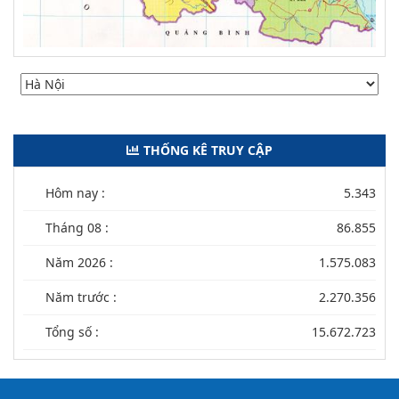
THỐNG KÊ TRUY CẬP
Hôm nay :
5.343
Tháng 08 :
86.855
Năm 2026 :
1.575.083
Năm trước :
2.270.356
Tổng số :
15.672.723