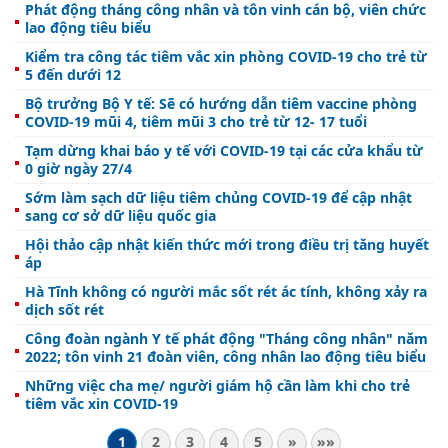
Phát động tháng công nhân và tôn vinh cán bộ, viên chức
lao động tiêu biểu
Kiểm tra công tác tiêm vắc xin phòng COVID-19 cho trẻ từ
5 đến dưới 12
Bộ trưởng Bộ Y tế: Sẽ có hướng dẫn tiêm vaccine phòng
COVID-19 mũi 4, tiêm mũi 3 cho trẻ từ 12- 17 tuổi
Tạm dừng khai báo y tế với COVID-19 tại các cửa khẩu từ
0 giờ ngày 27/4
Sớm làm sạch dữ liệu tiêm chủng COVID-19 để cập nhật
sang cơ sở dữ liệu quốc gia
Hội thảo cập nhật kiến thức mới trong điều trị tăng huyết
áp
Hà Tĩnh không có người mắc sốt rét ác tính, không xảy ra
dịch sốt rét
Công đoàn ngành Y tế phát động "Tháng công nhân" năm
2022; tôn vinh 21 đoàn viên, công nhân lao động tiêu biểu
Những việc cha mẹ/ người giám hộ cần làm khi cho trẻ
tiêm vắc xin COVID-19
1
2
3
4
5
»
»»