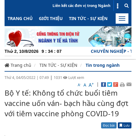
Liên kết các đơn vị trong Ngành
TRANG CHỦ
GIỚI THIỆU
TIN TỨC - SỰ KIỆN
HOẠT ĐỘN
Toggle
naviga
CHUYÊN NGHIỆP - TRÁCH N
Thứ 2, 10/8/2026
9
:
34
:
08
Trang chủ
TIN TỨC - SỰ KIỆN
Tin trong ngành
|
Thứ 4, 04/05/2022
|
07:49
1031
Lượt xem
+
|
A
-
A
A
Bộ Y tế: Không tổ chức buổi tiêm
vaccine uốn ván- bạch hầu cùng đợt
với tiêm vaccine phòng COVID-19
Đọc bài
Lưu