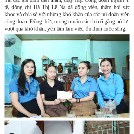
tế
,
đồng chí Hà Thị Lê Na đã động viên, thăm hỏi sức
khỏe và chia sẻ v
ới
những khó khăn c
ủa các
nữ đoàn viên
công đoàn
. Đồng thời, mong muốn các chị cố gắng nỗ lực
vượt qua khó khăn, yên tâm làm việc, ổn định cuộc sống.