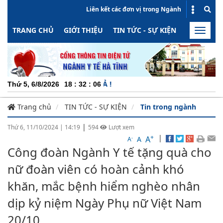
Liên kết các đơn vị trong Ngành
TRANG CHỦ
GIỚI THIỆU
TIN TỨC - SỰ KIỆN
HOẠT ĐỘN
Toggle
naviga
CHUYÊN
Thứ 5, 6/8/2026
18
:
32
:
07
Trang chủ
TIN TỨC - SỰ KIỆN
Tin trong ngành
|
Thứ 6, 11/10/2024
|
14:19
594
Lượt xem
+
|
A
-
A
A
Công đoàn Ngành Y tế tặng quà cho
nữ đoàn viên có hoàn cảnh khó
khăn, mắc bệnh hiểm nghèo nhân
dịp kỷ niệm Ngày Phụ nữ Việt Nam
20/10