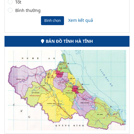
Tốt
Bình thường
Xem kết quả
Bình chọn
BẢN ĐỒ TỈNH HÀ TĨNH